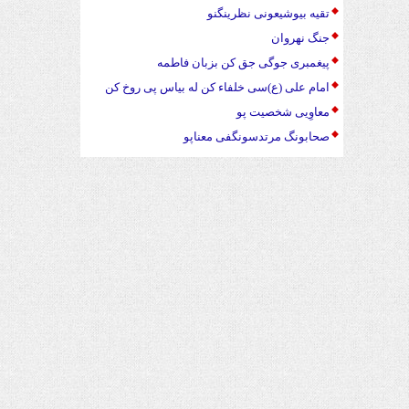
تقیه بیوشیعونی نظرینگنو
جنگ نهروان
پیغمبری جوگی جق کن بزبان فاطمه
امام علی (ع)سی خلفاء کن له بیاس پی روخ کن
معاوِیی شخصیت پو
صحابونگ مرتدسونگفی معناپو