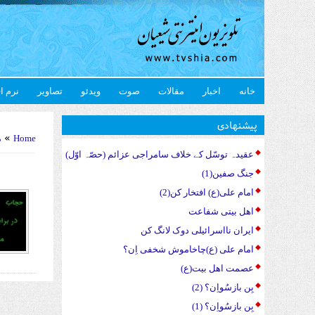
خانه
اخبار
مقالات
صوت
ویدئو
تصاویر
نرم ا
u are here
پیشنهادی
»
Home
م
عقیدہ توسّل کے خلاف سامراجی عزائم (حصّہ اوّل)
جنگ صفین(1)
امام علی(ع) افتخار کن(2)
اهل بیتی شفاعت
ایران نااسرائیلی دوک لانگ کن
امام علی (ع)چاخاموش شخفی اِن؟
عصمت اهل بیت(ع)
بِن بازسُواِن؟ (2)
بِن بازسُواِن؟ (1)