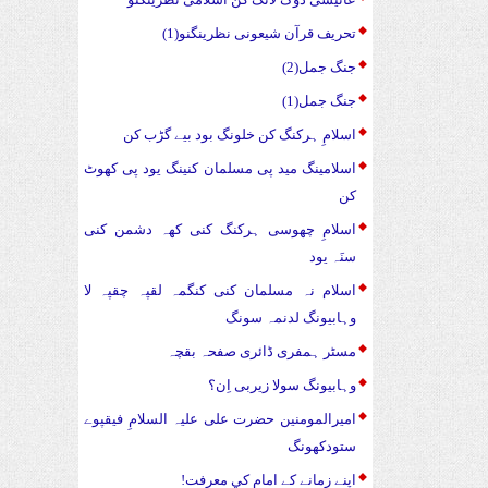
تحریف قرآن شیعونی نظرینگنو(1)
جنگ جمل(2)
جنگ جمل(1)
اسلامِ ہرکنگ کن خلونگ بود بیے گڑب کن
اسلامینگ مید پی مسلمان کنینگ یود پی کھوٹ
کن
اسلامِ چھوسی ہرکنگ کنی کھہ دشمن کنی
سنَہ یود
اسلام نہ مسلمان کنی کنگمہ لقپہ چقپہ لا
وہابیونگ لدنمہ سونگ
مسٹر ہمفری ڈائری صفحہ بقچہ
وہابیونگ سولا زیربی اِن؟
امیرالمومنین حضرت علی علیہ السلامِ فیقپوے
ستودکھونگ
اپنے زمانے کے امام کي معرفت!