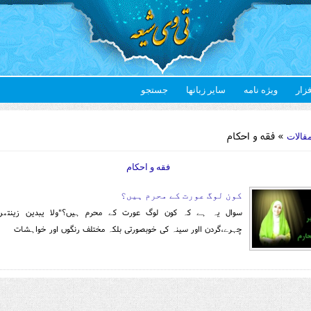
فزار
ویژه نامه
سایر زبانها
جستجو
Yo
» فقه و احکام
قالات
فقه و احکام
کون لوگ عورت کے محرم ہیں؟
سوال یہ ہے کہ کون لوگ عورت کے محرم ہیں؟"ولا یبدین زینتھن"خ
چہرے،گردن ااور سینہ کی خوبصورتی بلکہ مختلف رنگوں اور خواہشات