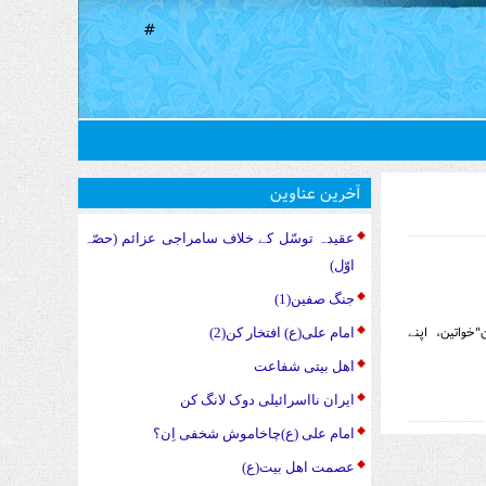
#
آخرین عناوین
عقیدہ توسّل کے خلاف سامراجی عزائم (حصّہ
اوّل)
جنگ صفین(1)
واتین، اپنے
امام علی(ع) افتخار کن(2)
اهل بیتی شفاعت
ایران نااسرائیلی دوک لانگ کن
امام علی (ع)چاخاموش شخفی اِن؟
عصمت اهل بیت(ع)