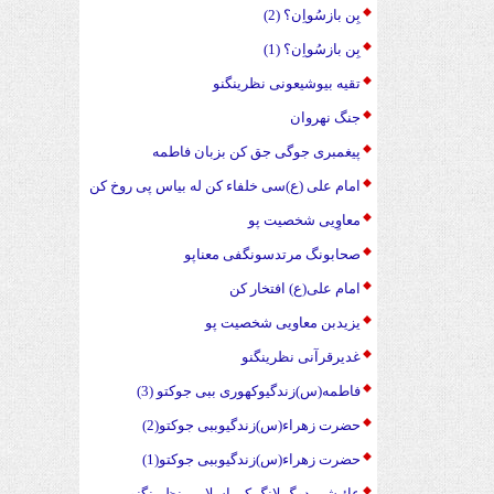
بِن بازسُواِن؟ (2)
بِن بازسُواِن؟ (1)
تقیه بیوشیعونی نظرینگنو
جنگ نهروان
پیغمبری جوگی جق کن بزبان فاطمه
امام علی (ع)سی خلفاء کن له بیاس پی روخ کن
معاوِیی شخصیت پو
صحابونگ مرتدسونگفی معناپو
امام علی(ع) افتخار کن
یزیدبن معاویی شخصیت پو
غدیرقرآنی نظرینگنو
فاطمه(س)زندگیوکهوری ببی جوکتو (3)
حضرت زهراء(س)زندگیوببی جوکتو(2)
حضرت زهراء(س)زندگیوببی جوکتو(1)
عائیشی دوگ لانگ کن اسلامی نظرینگنو