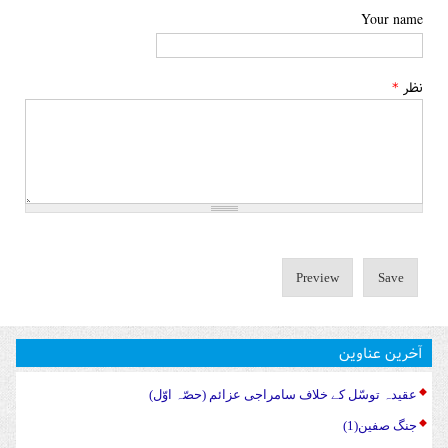
Your name
نظر
*
آخرین عناوین
عقیدہ توسّل کے خلاف سامراجی عزائم (حصّہ اوّل)
جنگ صفین(1)