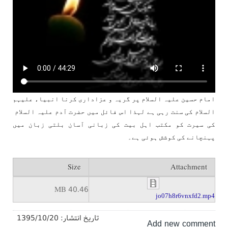
امام حسین علیہ السلام پر گریہ و عزاداری کرنا انبیاء علیہم
السلام کی سنت رہی ہے لہذا اس فائل میں حضرت آدم علیہ السلام
کی سیرت کو مکتب اہل بیت کی زبانی آسان بلتی زبان میں
پہنچانے کی کوشش ہوئی ہے۔
Size
Attachment
40.46 MB
jo07h8r6vnxfd2.mp4
تاریخ انتشار:
1395/10/20
Add new comment