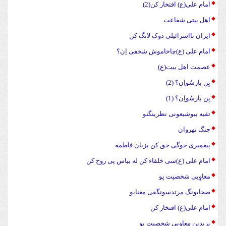
امام علی(ع) افتخار کن(2)
اهل بیتی شفاعت
ایران نااسرائیلی دوک لانگ کن
امام علی (ع)چاخاموش شخفی اِن؟
عصمت اهل بیت(ع)
بِن بازسُواِن؟ (2)
بِن بازسُواِن؟ (1)
تقیه بیوشیعونی نظرینگنو
جنگ نهروان
پیغمبری جوگی جق کن بزبان فاطمه
امام علی (ع)سی خلفاء کن له بیاس پی روخ کن
معاوِیی شخصیت پو
صحابونگ مرتدسونگفی معناپو
امام علی(ع) افتخار کن
یزیدبن معاویی شخصیت پو