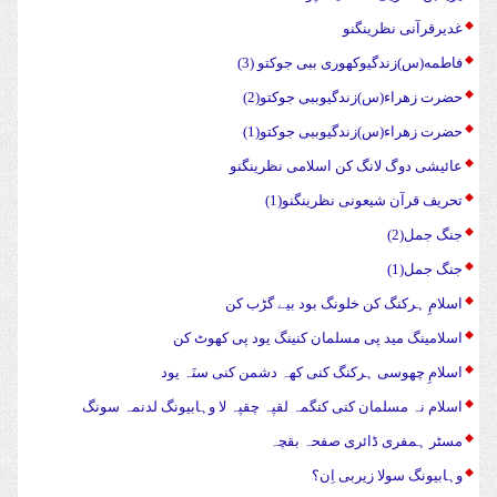
غدیرقرآنی نظرینگنو
فاطمه(س)زندگیوکهوری ببی جوکتو (3)
حضرت زهراء(س)زندگیوببی جوکتو(2)
حضرت زهراء(س)زندگیوببی جوکتو(1)
عائیشی دوگ لانگ کن اسلامی نظرینگنو
تحریف قرآن شیعونی نظرینگنو(1)
جنگ جمل(2)
جنگ جمل(1)
اسلامِ ہرکنگ کن خلونگ بود بیے گڑب کن
اسلامینگ مید پی مسلمان کنینگ یود پی کھوٹ کن
اسلامِ چھوسی ہرکنگ کنی کھہ دشمن کنی سنَہ یود
اسلام نہ مسلمان کنی کنگمہ لقپہ چقپہ لا وہابیونگ لدنمہ سونگ
مسٹر ہمفری ڈائری صفحہ بقچہ
وہابیونگ سولا زیربی اِن؟