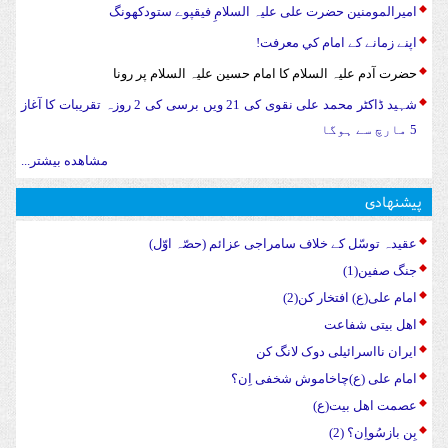
امیرالمومنین حضرت علی علیہ السلامِ فیقپوے ستودکھونگ
اپنے زمانے کے امام کي معرفت!
حضرت آدم علیہ السلام کا امام حسین علیہ السلام پر رونا
شہید ڈاکٹر محمد علی نقوی کی 21 ویں برسی کی 2 روزہ تقریبات کا آغاز
5 مارچ سے ہوگا
مشاهده بیشتر...
پیشنهادی
عقیدہ توسّل کے خلاف سامراجی عزائم (حصّہ اوّل)
جنگ صفین(1)
امام علی(ع) افتخار کن(2)
اهل بیتی شفاعت
ایران نااسرائیلی دوک لانگ کن
امام علی (ع)چاخاموش شخفی اِن؟
عصمت اهل بیت(ع)
بِن بازسُواِن؟ (2)