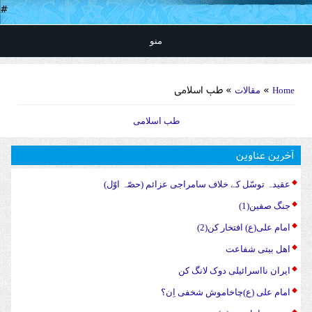
#
منو
You are here
»
» طب اسلامی
Home
مقالات
طب اسلامی
آخرین عناوین
عقیدہ توسّل کے خلاف سامراجی عزائم (حصّہ اوّل)
جنگ صفین(1)
امام علی(ع) افتخار کن(2)
اهل بیتی شفاعت
ایران نااسرائیلی دوک لانگ کن
امام علی (ع)چاخاموش شخفی اِن؟