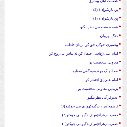
عصمت اهل بیت(ع)
بِن بازسُواِن؟ (2)
بِن بازسُواِن؟ (1)
تقیه بیوشیعونی نظرینگنو
جنگ نهروان
پیغمبری جوگی جق کن بزبان فاطمه
امام علی (ع)سی خلفاء کن له بیاس پی روخ کن
معاوِیی شخصیت پو
صحابونگ مرتدسونگفی معناپو
امام علی(ع) افتخار کن
یزیدبن معاویی شخصیت پو
غدیرقرآنی نظرینگنو
فاطمه(س)زندگیوکهوری ببی جوکتو (3)
حضرت زهراء(س)زندگیوببی جوکتو(2)
حضرت زهراء(س)زندگیوببی جوکتو(1)