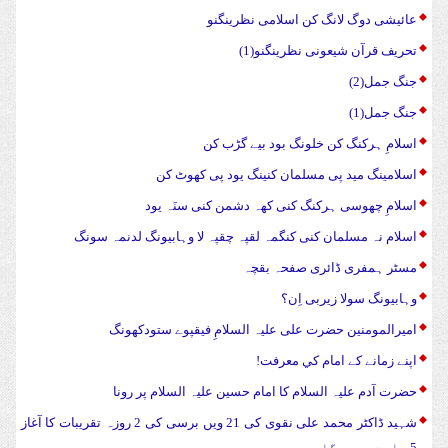
عائیشی دوگ لانگ کن اسلامی نظرینگنو
تحریف قرآن شیعونی نظرینگنو(1)
جنگ جمل(2)
جنگ جمل(1)
اسلامِ ہرکنگ کن خلونگ بود بیے گڑب کن
اسلامینگ مید پی مسلمان کنینگ یود پی کھوٹ کن
اسلامِ چھوسی ہرکنگ کنی کھہ دشمن کنی سنَہ یود
اسلام نہ مسلمان کنی کنگمہ لقپہ چقپہ لا وہابیونگ لدنمہ سونگ
مسٹر ہمفری ڈائری صفحہ بقچہ
وہابیونگ سولا زیربی اِن؟
امیرالمومنین حضرت علی علیہ السلامِ فیقپوے ستودکھونگ
اپنے زمانے کے امام کي معرفت!
حضرت آدم علیہ السلام کا امام حسین علیہ السلام پر رونا
شہید ڈاکٹر محمد علی نقوی کی 21 ویں برسی کی 2 روزہ تقریبات کا آغاز
5 مارچ سے ہوگا