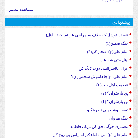
مشاهده بیشتر...
پیشنهادی
عقیدہ توسّل کے خلاف سامراجی عزائم (حصّہ اوّل)
جنگ صفین(1)
امام علی(ع) افتخار کن(2)
اهل بیتی شفاعت
ایران نااسرائیلی دوک لانگ کن
امام علی (ع)چاخاموش شخفی اِن؟
عصمت اهل بیت(ع)
بِن بازسُواِن؟ (2)
بِن بازسُواِن؟ (1)
تقیه بیوشیعونی نظرینگنو
جنگ نهروان
پیغمبری جوگی جق کن بزبان فاطمه
امام علی (ع)سی خلفاء کن له بیاس پی روخ کن