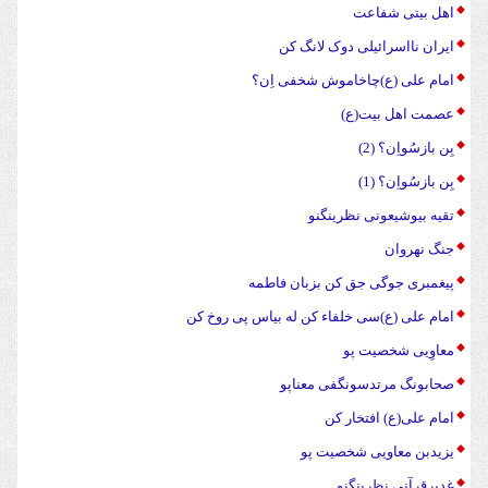
اهل بیتی شفاعت
ایران نااسرائیلی دوک لانگ کن
امام علی (ع)چاخاموش شخفی اِن؟
عصمت اهل بیت(ع)
بِن بازسُواِن؟ (2)
بِن بازسُواِن؟ (1)
تقیه بیوشیعونی نظرینگنو
جنگ نهروان
پیغمبری جوگی جق کن بزبان فاطمه
امام علی (ع)سی خلفاء کن له بیاس پی روخ کن
معاوِیی شخصیت پو
صحابونگ مرتدسونگفی معناپو
امام علی(ع) افتخار کن
یزیدبن معاویی شخصیت پو
غدیرقرآنی نظرینگنو