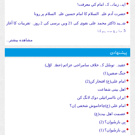
اپنے زمانے کے امام کي معرفت!
حضرت آدم علیہ السلام کا امام حسین علیہ السلام پر رونا
شہید ڈاکٹر محمد علی نقوی کی 21 ویں برسی کی 2 روزہ تقریبات کا آغاز
5 مارچ سے ہوگا
مشاهده بیشتر...
پیشنهادی
عقیدہ توسّل کے خلاف سامراجی عزائم (حصّہ اوّل)
جنگ صفین(1)
امام علی(ع) افتخار کن(2)
اهل بیتی شفاعت
ایران نااسرائیلی دوک لانگ کن
امام علی (ع)چاخاموش شخفی اِن؟
عصمت اهل بیت(ع)
بِن بازسُواِن؟ (2)
بِن بازسُواِن؟ (1)