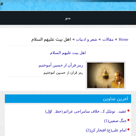
#
منو
You are here
»
»
» اهل بیت علیهم السلام
Home
مقالات
شعر و ادبیات
اهل بیت علیهم السلام
رمز قرآن از حسین آموختیم
رمز قرآن از حسین آموختیم
آخرین عناوین
عقیدہ توسّل کے خلاف سامراجی عزائم (حصّہ اوّل)
جنگ صفین(1)
امام علی(ع) افتخار کن(2)