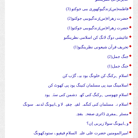
فاطمه(س)زندگیوکهوری ببی جوکتو (3)
حضرت زهراء(س)زندگیوببی جوکتو(2)
حضرت زهراء(س)زندگیوببی جوکتو(1)
عائیشی دوگ لانگ کن اسلامی نظرینگنو
تحریف قرآن شیعونی نظرینگنو(1)
جنگ جمل(2)
جنگ جمل(1)
اسلامِ ہرکنگ کن خلونگ بود بیے گڑب کن
اسلامینگ مید پی مسلمان کنینگ یود پی کھوٹ کن
اسلامِ چھوسی ہرکنگ کنی کھہ دشمن کنی سنَہ یود
اسلام نہ مسلمان کنی کنگمہ لقپہ چقپہ لا وہابیونگ لدنمہ سونگ
مسٹر ہمفری ڈائری صفحہ بقچہ
وہابیونگ سولا زیربی اِن؟
امیرالمومنین حضرت علی علیہ السلامِ فیقپوے ستودکھونگ