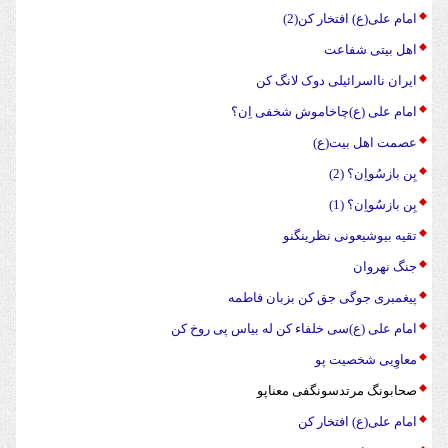
امام علی(ع) افتخار کن(2)
اهل بیتی شفاعت
ایران نااسرائیلی دوک لانگ کن
امام علی (ع)چاخاموش شخفی اِن؟
عصمت اهل بیت(ع)
بِن بازسُواِن؟ (2)
بِن بازسُواِن؟ (1)
تقیه بیوشیعونی نظرینگنو
جنگ نهروان
پیغمبری جوگی جق کن بزبان فاطمه
امام علی (ع)سی خلفاء کن له بیاس پی روخ کن
معاوِیی شخصیت پو
صحابونگ مرتدسونگفی معناپو
امام علی(ع) افتخار کن