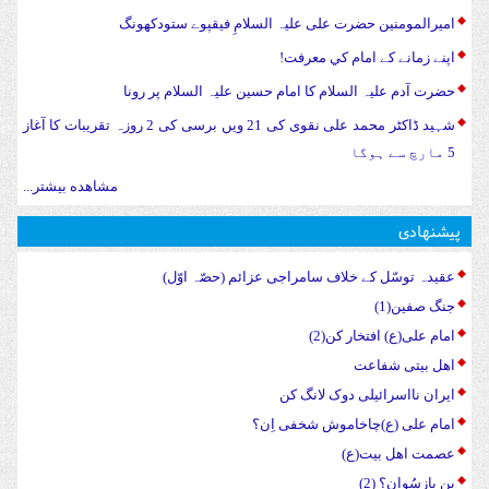
امیرالمومنین حضرت علی علیہ السلامِ فیقپوے ستودکھونگ
اپنے زمانے کے امام کي معرفت!
حضرت آدم علیہ السلام کا امام حسین علیہ السلام پر رونا
شہید ڈاکٹر محمد علی نقوی کی 21 ویں برسی کی 2 روزہ تقریبات کا آغاز
5 مارچ سے ہوگا
مشاهده بیشتر...
پیشنهادی
عقیدہ توسّل کے خلاف سامراجی عزائم (حصّہ اوّل)
جنگ صفین(1)
امام علی(ع) افتخار کن(2)
اهل بیتی شفاعت
ایران نااسرائیلی دوک لانگ کن
امام علی (ع)چاخاموش شخفی اِن؟
عصمت اهل بیت(ع)
بِن بازسُواِن؟ (2)