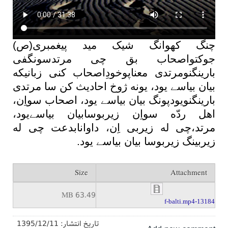
چنگ کهوانگ شیک مید پیغمبری(ص)
جوکتواصحاب بق چی مرتدسونگفی
بارینگنومرتدی معناپوخودِاصحاب کنی زبانیکه
بیان بیاس
ے
یود، یونه ژوخ احادیث کن سا مرتدی
بارینگنویودپونگ بیان بیاس
ے
یود، اصحاب سواِن،
اهل ردّه سواِن زیربوسابیان بیاس
ے
یود،
مرتد،چی له زیربی اِن، داوانابدعت چی له
زیربینگ زیربوسا بیان بیاس
ے
یود.
Size
Attachment
63.49 MB
13184-f-balti.mp4
تاریخ انتشار:
1395/12/11