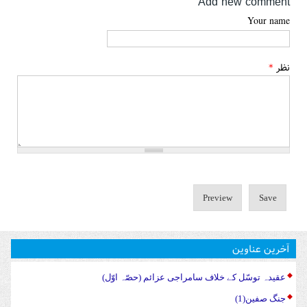
Add new comment
Your name
نظر
*
آخرین عناوین
عقیدہ توسّل کے خلاف سامراجی عزائم (حصّہ اوّل)
جنگ صفین(1)