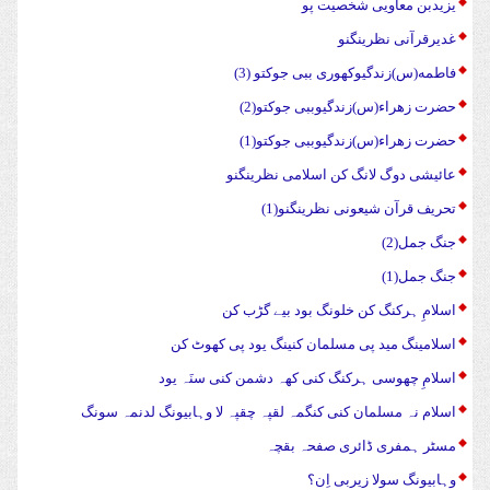
یزیدبن معاویی شخصیت پو
غدیرقرآنی نظرینگنو
فاطمه(س)زندگیوکهوری ببی جوکتو (3)
حضرت زهراء(س)زندگیوببی جوکتو(2)
حضرت زهراء(س)زندگیوببی جوکتو(1)
عائیشی دوگ لانگ کن اسلامی نظرینگنو
تحریف قرآن شیعونی نظرینگنو(1)
جنگ جمل(2)
جنگ جمل(1)
اسلامِ ہرکنگ کن خلونگ بود بیے گڑب کن
اسلامینگ مید پی مسلمان کنینگ یود پی کھوٹ کن
اسلامِ چھوسی ہرکنگ کنی کھہ دشمن کنی سنَہ یود
اسلام نہ مسلمان کنی کنگمہ لقپہ چقپہ لا وہابیونگ لدنمہ سونگ
مسٹر ہمفری ڈائری صفحہ بقچہ
وہابیونگ سولا زیربی اِن؟