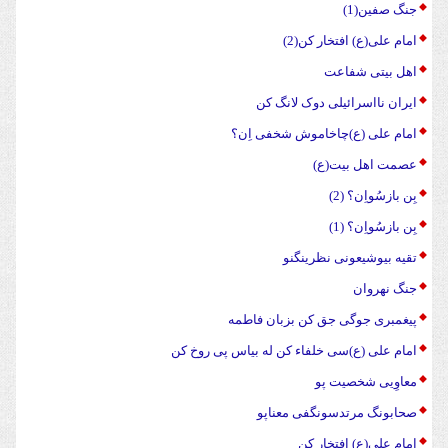
جنگ صفین(1)
امام علی(ع) افتخار کن(2)
اهل بیتی شفاعت
ایران نااسرائیلی دوک لانگ کن
امام علی (ع)چاخاموش شخفی اِن؟
عصمت اهل بیت(ع)
بِن بازسُواِن؟ (2)
بِن بازسُواِن؟ (1)
تقیه بیوشیعونی نظرینگنو
جنگ نهروان
پیغمبری جوگی جق کن بزبان فاطمه
امام علی (ع)سی خلفاء کن له بیاس پی روخ کن
معاوِیی شخصیت پو
صحابونگ مرتدسونگفی معناپو
امام علی(ع) افتخار کن