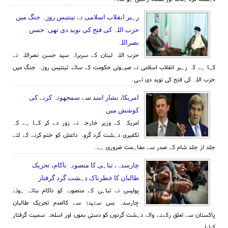
رہبر انقلاب اسلامی نے تینتیس روزہ جنگ میں
حزب اللہ کی فتح کی نوید دی تھی: حسن
نصراللہ
حزب اللہ لبنان کے سربراہ سید حسن نصراللہ نے
کہا ہے کہ رہبر انقلاب اسلامی نے صیہونی حکومت کے ساتھ تینتیس روزہ جنگ میں
حزب اللہ کی فتح کی نوید دی تھی۔
امریکا، بشار اسد سے سمجھوتہ کرنے کی
کوشش میں
امریکہ کے وزیر خارجہ نے زور دے کر کہا ہے کہ
تکفیری دہشت گرد گروہ داعش کو ختم کرنے کے لئے
جلد از جلد شام کے صدر سے مفاہمت ضروری ہے۔
چارسدہ، تباہی کا منصوبہ ناکام، تحریک
طالبان کا خطرناک دہشت گرد گرفتار
پولیس نے تباہی کے منصوبے کو ناکام بناتے ہوئے
چارسدہ بس سٹینڈ سے کالعدم تحریک طالبان
پاکستان سے تعلق رکھنے والے دہشت گردوں کو دستی بموں اور اسلحہ سمیت گرفتار
کرلیا۔