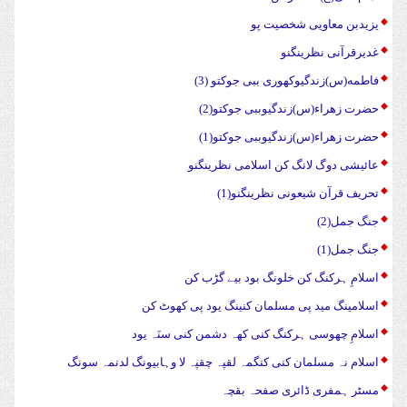
یزیدبن معاویی شخصیت پو
غدیرقرآنی نظرینگنو
فاطمه(س)زندگیوکهوری ببی جوکتو (3)
حضرت زهراء(س)زندگیوببی جوکتو(2)
حضرت زهراء(س)زندگیوببی جوکتو(1)
عائیشی دوگ لانگ کن اسلامی نظرینگنو
تحریف قرآن شیعونی نظرینگنو(1)
جنگ جمل(2)
جنگ جمل(1)
اسلامِ ہرکنگ کن خلونگ بود بیے گڑب کن
اسلامینگ مید پی مسلمان کنینگ یود پی کھوٹ کن
اسلامِ چھوسی ہرکنگ کنی کھہ دشمن کنی سنَہ یود
اسلام نہ مسلمان کنی کنگمہ لقپہ چقپہ لا وہابیونگ لدنمہ سونگ
مسٹر ہمفری ڈائری صفحہ بقچہ