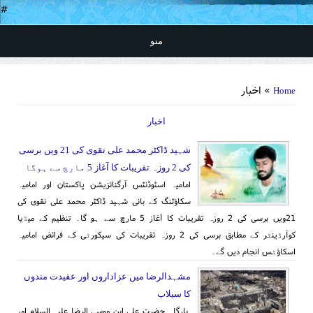
#
منو
You are here
» اخبار
Home
اخبار
شہید ڈاکٹر محمد علی نقوی کی 21 ویں برسی
کی 2 روزہ تقریبات کا آغاز 5 مارچ سے ہوگا
امامیہ اسٹوڈنٹس آرگنائزیشن پاکستان اور امامیہ
سکاؤٹنگ کے بانی شہید ڈاکٹر محمد علی نقوی کی
21ویں برسی کی 2 روزہ تقریبات کا آغاز 5 مارچ سے ہو گا۔ تنظیم کے میڈیا
کوآرڈینٹر کے مطابق برسی کی 2 روزہ تقریبات کی سیکورٹی کے فرائض امامیہ
اسکاؤٹس انجام دیں گے۔
مشہدالرضا میں عزاداروں اور عقیدت مندوں
کا سیلاب
بارگاہ حضرت علی ابن موسی الرضا علیہ السلام اور