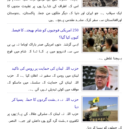
اس کے اطراف کی شاہراہوں پر عقیدت مندوں کا
ایک سیلاب ہے جو ایران اور دنیا کے دیگر ملکوں من جملہ پاکستان، ہندوستان
اورافغانستان سے سفر کرکے مشہد مقدس پہنچے ہیں
250 امریکی فوجیوں کو شام بھیجنے کا فیصلہ
کیوں کیا گیا؟
ابھی گزشتہ دنوں امریکی صدر باراک اوباما نے بی بی
سی سے انٹرویو میں یہ کہا تھا کہ شام میں فوج
بھیجنا غلطی ہے۔
حزب اللہ لبنان کی حمایت پر روس کی تاکید
لبنان میں روس کے سفیر نے اعلان کیا ہے کہ حزب
اللہ لبنان کی حمایت کے سلسلے میں ماسکو کے
موقف میں کوئی تبدیلی نہیں آئی ہے۔
حزب اللہ نے دہشت گردوں کا حملہ پسپا کر
دیا
حزب اللہ نے لبنان کے مشرقی علاقے کی پہاڑیوں پر
تکفیری دہشت گرد گروہوں داعش اور جبہۃ النصرہ
کے حملوں کو پسپا کر دیا۔