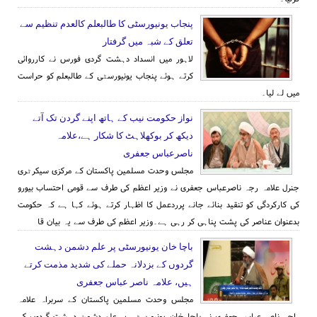
پنجاب یونیورسٹی کا طالبعلم کالعدم تنظیم سے
تعلق کے شبہ میں گرفتار
لاہور میں انسداد دہشت گردی فورس نے کارروائی
کرتے ہوئے پنجاب یونیورسٹی کے طالبعلم کو حراست
میں لے لیا۔
نواز حکومت نیب کے ہاتھ اپنے گردن تک آتے
دیکھ کر بوکھلاہٹ کا شکار ہے،علامہ
ناصرعباس جعفری
مجلس وحدت مسلمین پاکستان کے مرکزی سیکرٹری
جنرل علامہ رجہ ناصرعباس جعفری نے وزیر اعظم کی طرف سے قومی احتساب بیورو
کی کارکردگی کو تنقید بنائے جانے پرردعمل کا اظہار کرتے ہوئے کہا ہے کہ حکومت
بدعنوان عناصر کی پشت پناہی کر رہی ہے۔وزیر اعظم کی طرف سے یہ بیان قا
باچا خان یونیورسٹی پر علم دشمن دہشت
گردوں کے بزدلانہ حملے کی شدید مذمت کرتے
ہیں، علامہ ناصر عباس جعفری
مجلس وحدت مسلمین پاکستان کے سربراہ علامہ
راجہ ناصر عباس جعفری نے باچا خان یونیورسٹی پر علم دشمن دہشت گردوں کے