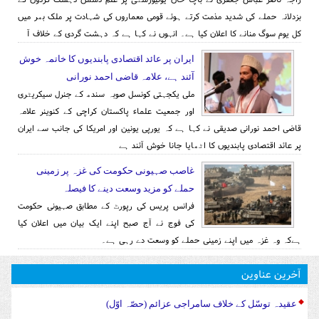
بزدلانہ حملے کی شدید مذمت کرتے ہوئے قومی معماروں کی شہادت پر ملک بھر میں
کل یوم سوگ منانے کا اعلان کیا ہے۔ انہوں نے کہا ہے کہ دہشت گردی کے خلاف آ
ایران پر عائد اقتصادی پابندیوں کا خاتمہ خوش
آئند ہے، علامہ قاضی احمد نورانی
ملی یکجہتی کونسل صوبہ سندھ کے جنرل سیکریٹری
اور جمعیت علماء پاکستان کراچی کے کنوینر علامہ
قاضی احمد نورانی صدیقی نے کہا ہے کہ یورپی یونین اور امریکا کی جانب سے ایران
پر عائد اقتصادی پابندیوں کا اٹھایا جانا خوش آئند ہے
غاصب صہیونی حکومت کی غزہ پر زمینی
حملے کو مزید وسعت دینے کا فیصلہ
فرانس پریس کی رپورٹ کے مطابق صہیونی حکومت
کی فوج نے آج صبح اپنے ایک بیان میں اعلان کیا
ہےکہ وہ غزہ میں اپنے زمینی حملے کو وسعت دے رہی ہے۔
آخرین عناوین
عقیدہ توسّل کے خلاف سامراجی عزائم (حصّہ اوّل)