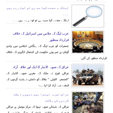
تہلکہ، مجھے کیا سب ہی تو لوٹ رہے ہیں
۔۔۔
تہلکہ، مجھے کیا سب ہی تو لوٹ رہے ہیں ۔۔۔
عرب ليگ کے جلاس میں اسرائیل کے خلاف
قرارداد منظور
جمعرات کو عرب لیگ کے ہنگامی اجلاس میں وادی
گولان پر صیہونی حکومت کی اشتعال انگیزی کے خلاف
قرارداد منظور کی گئی۔
عراق کے صوبہ الانبار کا ایک اور علاقہ آزاد
عراقی فوج نے ملک کے مغربی صوبے الانبار کے
"الجمعیہ الاولی " علاقے کو داعش دہشت گردوں کے
قبضے سے آزاد کرا لیا ہے-
عراق: صوبہ نینوا میں دسیوں دہشت
گردوں کی ہلاکت
عراقی کے شمالی صوبے نینوا کے مرکز موصل پر عراقی
فوج اور بین الاقوامی اتحاد کے جنگی طیاروں کے