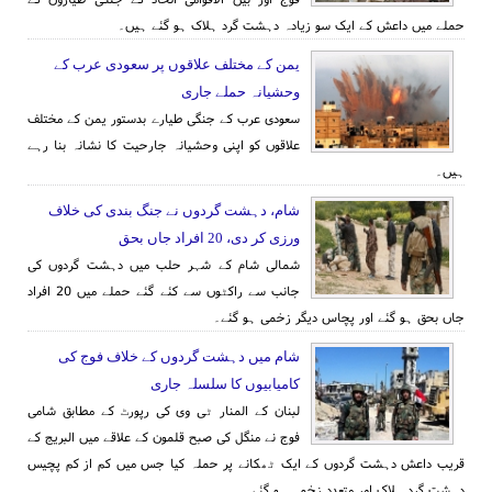
حملے میں داعش کے ایک سو زیادہ دہشت گرد ہلاک ہو گئے ہیں۔
یمن کے مختلف علاقوں پر سعودی عرب کے
وحشیانہ حملے جاری
سعودی عرب کے جنگی طیارے بدستور یمن کے مختلف
علاقوں کو اپنی وحشیانہ جارحیت کا نشانہ بنا رہے
ہیں۔
شام، دہشت گردوں نے جنگ بندی کی خلاف
ورزی کر دی، 20 افراد جاں بحق
شمالی شام کے شہر حلب میں دہشت گردوں کی
جانب سے راکٹوں سے کئے گئے حملے میں 20 افراد
جاں بحق ہو گئے اور پچاس دیگر زخمی ہو گئے۔
شام میں دہشت گردوں کے خلاف فوج کی
کامیابیوں کا سلسلہ جاری
لبنان کے المنار ٹی وی کی رپورٹ کے مطابق شامی
فوج نے منگل کی صبح قلمون کے علاقے میں البریج کے
قریب داعش دہشت گردوں کے ایک ٹھکانے پر حملہ کیا جس میں کم از کم پچیس
دہشت گرد ہلاک اور متعدد زخمی ہو گئے۔