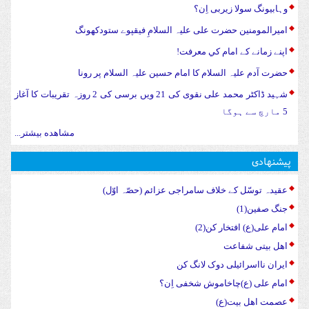
وہابیونگ سولا زیربی اِن؟
امیرالمومنین حضرت علی علیہ السلامِ فیقپوے ستودکھونگ
اپنے زمانے کے امام کي معرفت!
حضرت آدم علیہ السلام کا امام حسین علیہ السلام پر رونا
شہید ڈاکٹر محمد علی نقوی کی 21 ویں برسی کی 2 روزہ تقریبات کا آغاز
5 مارچ سے ہوگا
مشاهده بیشتر...
پیشنهادی
عقیدہ توسّل کے خلاف سامراجی عزائم (حصّہ اوّل)
جنگ صفین(1)
امام علی(ع) افتخار کن(2)
اهل بیتی شفاعت
ایران نااسرائیلی دوک لانگ کن
امام علی (ع)چاخاموش شخفی اِن؟
عصمت اهل بیت(ع)