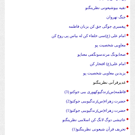
تقیه بیوشیعونی نظرینگنو
جنگ نهروان
پیغمبری جوگی جق کن بزبان فاطمه
امام علی (ع)سی خلفاء کن له بیاس پی روخ کن
معاوِیی شخصیت پو
صحابونگ مرتدسونگفی معناپو
امام علی(ع) افتخار کن
یزیدبن معاویی شخصیت پو
غدیرقرآنی نظرینگنو
فاطمه(س)زندگیوکهوری ببی جوکتو (3)
حضرت زهراء(س)زندگیوببی جوکتو(2)
حضرت زهراء(س)زندگیوببی جوکتو(1)
عائیشی دوگ لانگ کن اسلامی نظرینگنو
تحریف قرآن شیعونی نظرینگنو(1)