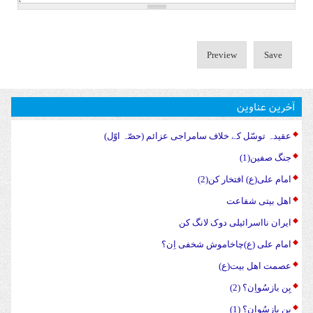
آخرین عناوین
عقیدہ توسّل کے خلاف سامراجی عزائم (حصّہ اوّل)
جنگ صفین(1)
امام علی(ع) افتخار کن(2)
اهل بیتی شفاعت
ایران نااسرائیلی دوک لانگ کن
امام علی (ع)چاخاموش شخفی اِن؟
عصمت اهل بیت(ع)
بِن بازسُواِن؟ (2)
بِن بازسُواِن؟ (1)