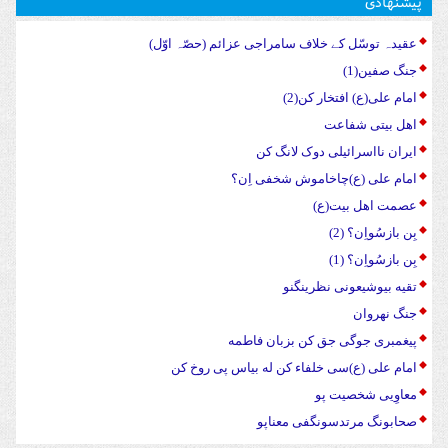
پیشنهادی
عقیدہ توسّل کے خلاف سامراجی عزائم (حصّہ اوّل)
جنگ صفین(1)
امام علی(ع) افتخار کن(2)
اهل بیتی شفاعت
ایران نااسرائیلی دوک لانگ کن
امام علی (ع)چاخاموش شخفی اِن؟
عصمت اهل بیت(ع)
بِن بازسُواِن؟ (2)
بِن بازسُواِن؟ (1)
تقیه بیوشیعونی نظرینگنو
جنگ نهروان
پیغمبری جوگی جق کن بزبان فاطمه
امام علی (ع)سی خلفاء کن له بیاس پی روخ کن
معاوِیی شخصیت پو
صحابونگ مرتدسونگفی معناپو