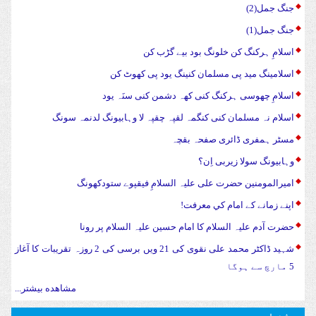
جنگ جمل(2)
جنگ جمل(1)
اسلامِ ہرکنگ کن خلونگ بود بیے گڑب کن
اسلامینگ مید پی مسلمان کنینگ یود پی کھوٹ کن
اسلامِ چھوسی ہرکنگ کنی کھہ دشمن کنی سنَہ یود
اسلام نہ مسلمان کنی کنگمہ لقپہ چقپہ لا وہابیونگ لدنمہ سونگ
مسٹر ہمفری ڈائری صفحہ بقچہ
وہابیونگ سولا زیربی اِن؟
امیرالمومنین حضرت علی علیہ السلامِ فیقپوے ستودکھونگ
اپنے زمانے کے امام کي معرفت!
حضرت آدم علیہ السلام کا امام حسین علیہ السلام پر رونا
شہید ڈاکٹر محمد علی نقوی کی 21 ویں برسی کی 2 روزہ تقریبات کا آغاز
5 مارچ سے ہوگا
مشاهده بیشتر...