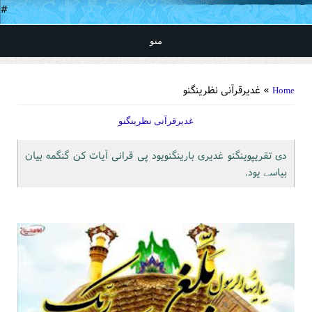
#
منو
You are here
» غدیرقرآنی نظرینگنو
Home
غدیرقرآنی نظرینگنو
دی تقریپوینگنو غدیری بارینگنویود پی قرانی آیات کن گنگمه بیان
بیاسے یود.