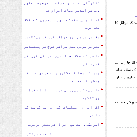
کاقرآنی کردار،مولف، مرضیه علوی
،ناشر اسلامی تھاٹ ایران قم
ہ
اسرائیلی وفدکے دورہ بحرین کے خلاف
سٹک میزائل کا
مظاہرے
مغربی موصل میں عراقی فوج کی پیشقدمی
مغربی موصل میں عراقی فوج کی پیشقدمی
داعش کے خلاف جنگ میں عراقی فوج کی
آتا جا رہا ہے
قدردانی
کے ساتھ ساتھ
یمن کے مختلف علاقوں پر سعودی عرب کے
 جاری ہے اور
وحشیانہ حملے
فلسطین کو صیہونی قبضے سے آزاد کرانے
پر تاکید
اسم کی حمایت
اک ایران تعلقات کو خراب کرنے کی
سازش
امریکہ: ایف بی آئی ڈائریکٹر برطرف
مشاهده بیشتر...