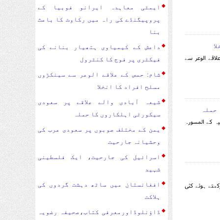
ایمٹی معاہدہ ایرانو فوبیا کے
پروپیگنڈے کی راہ میں رکاوٹ کا باعث
بنا
ا
داعش کے کیمیاوی ہتھیار بنانے کی
اقے الوعر سے
فیکٹری پر فوج کا کنٹرول
شام: حمص کے علاقے الوعر سے سینکڑوں
مسلح افراد کا انخلا
شیعہ آبادی والے علاقے پر سعودی
 حملہ
سیکورٹی اہلکاروں کا حملہ
ہ کے المسورہ
یمن کے مختلف صوبوں پر سعودی عرب کی
وحشیانہ جارحیت
اسرائیل کی جارحیت، ایک فلسطینی
شہید
افغانستان میں ساٹھ دہشت گردوں کی
ھتے ہوئے کئی
ہلاکت
ڈاؤنلوڈاورمعرفی کتاب،صحیفہ رضویہ