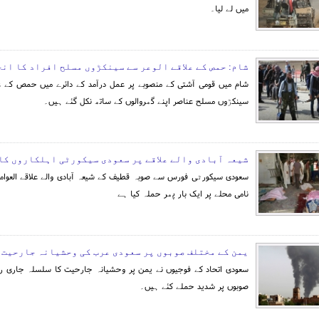
میں لے لیا۔
شام: حمص کے علاقے الوعر سے سینکڑوں مسلح افراد کا انخل
شام میں قومی آشتی کے منصوبے پر عمل درآمد کے دائرے میں حمص کے عل
سینکڑوں مسلح عناصر اپنے گھروالوں کے ساتھ نکل گئے ہیں۔
شیعہ آبادی والے علاقے پر سعودی سیکورٹی اہلکاروں کا
سعودی سیکورٹی فورس سے صوبہ قطیف کے شیعہ آبادی والے علاقے العوامی
نامی محلے پر ایک بار پھر حملہ کیا ہے
یمن کے مختلف صوبوں پر سعودی عرب کی وحشیانہ جارحیت
سعودی اتحاد کے فوجیوں نے یمن پر وحشیانہ جارحیت کا سلسلہ جاری رک
صوبوں پر شدید حملے کئے ہیں۔