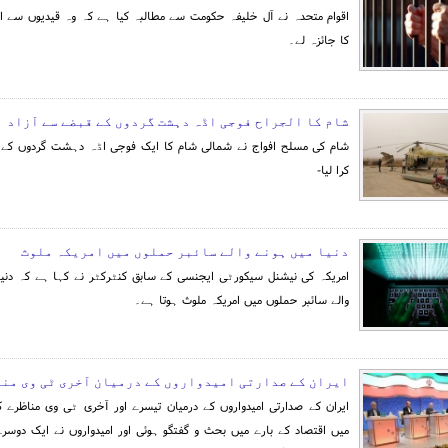
اقوام متحدہ نے آل خلیفہ حکومت سے مطالبہ کیا ہے کہ وہ قیدیوں سے اپ
کا جائزہ لے۔
شام کا الجراح فوجی اڈہ دہشت گردوں کے قبضے سے آزاد
شام کی مسلح افواج نے شمالی شام کا ایک فوجی اڈہ دہشت گردوں کے 
کرا لیا-
دنیا میں ہونے والے سائبر حملوں میں امریکہ ملوث
امریکہ کی نیشنل سیکورٹی ایجنسی کے سابق کنٹرکٹر نے کہا ہے کہ دنیا
والے سائبر حملوں میں امریکہ ملوث ہوتا ہے۔
ایران کے صدارتی امیدواروں کے درمیان آخری ٹی وی من
ایران کے صدارتی امیدواروں کے درمیان تیسرے اور آخری ٹی وی مناظرے 
میں اقتصاد کے بارے میں بحث و گفتگو ہوئی اور امیدواروں نے ایک دوسرے 