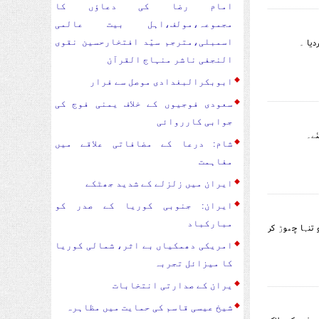
امام رضا کی دعاؤں کا
مجموعہ،مولف،اہل بیت عالمی
دیا ۔
اسمبلی،مترجم سیّد افتخارحسین نقوی
النجفی ناشر منہاج القرآن
ابوبکرالبغدادی موصل سے فرار
سعودی فوجیوں کے خلاف یمنی فوج کی
جوابی کارروائی
ئے۔
شام: درعا کے مضافاتی علاقے میں
مفاہمت
ایران میں زلزلے کے شدید جھٹکے
ایران: جنوبی کوریا کے صدر کو
مبارکباد
 تنہا چھوڑ کر
امریکی دھمکیاں بے اثر، شمالی کوریا
کا میزائل تجربہ
یران کے صدارتی انتخابات
شیخ عیسی قاسم کی حمایت میں مظاہرہ