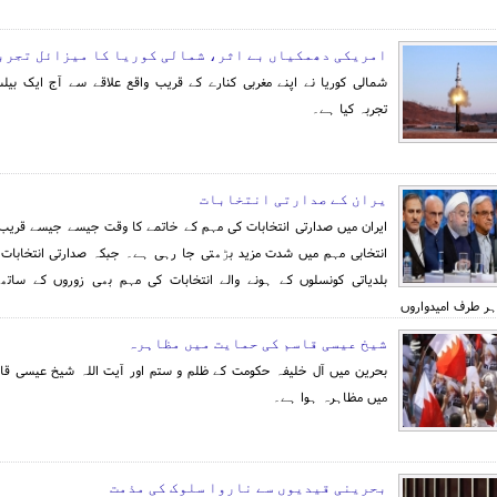
امریکی دھمکیاں بے اثر، شمالی کوریا کا میزائل تجرب
شمالی کوریا نے اپنے مغربی کنارے کے قریب واقع علاقے سے آج ایک بیل
تجربہ کیا ہے۔
یران کے صدارتی انتخابات
ایران میں صدارتی انتخابات کی مہم کے خاتمے کا وقت جیسے جیسے قریب 
انتخابی مہم میں شدت مزید بڑھتی جا رہی ہے۔ جبکہ صدارتی انتخابات 
بلدیاتی کونسلوں کے ہونے والے انتخابات کی مہم بھی زوروں کے ساتھ
ر طرف امیدواروں
شیخ عیسی قاسم کی حمایت میں مظاہرہ
بحرین میں آل خلیفہ حکومت کے ظلم و ستم اور آیت اللہ شیخ عیسی ق
میں مظاہرہ ہوا ہے۔
بحرینی قیدیوں سے ناروا سلوک کی مذمت