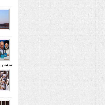
سڑکوں پر ہ