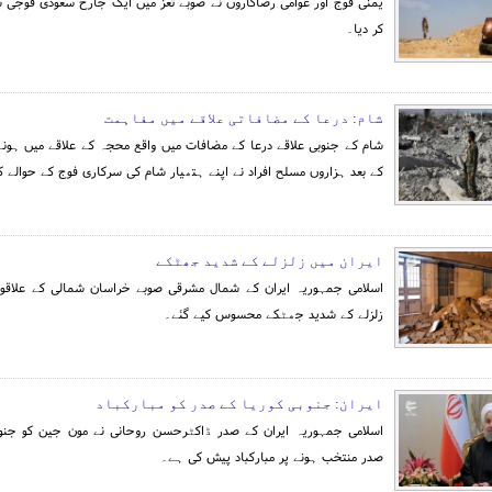
یمنی فوج اور عوامی رضاکاروں نے صوبے تعز میں ایک جارح سعودی فوجی 
کر دیا۔
شام: درعا کے مضافاتی علاقے میں مفاہمت
شام کے جنوبی علاقے درعا کے مضافات میں واقع محجہ کے علاقے میں ہون
کے بعد ہزاروں مسلح افراد نے اپنے ہتھیار شام کی سرکاری فوج کے حوالے ک
ایران میں زلزلے کے شدید جھٹکے
اسلامی جمہوریہ ایران کے شمال مشرقی صوبے خراسان شمالی کے علاقو
زلزلے کے شدید جھٹکے محسوس کیے گئے۔
ایران: جنوبی کوریا کے صدر کو مبارکباد
اسلامی جمہوریہ ایران کے صدر ڈاکٹرحسن روحانی نے مون جین کو جنوبی 
صدر منتخب ہونے پر مبارکباد پیش کی ہے۔