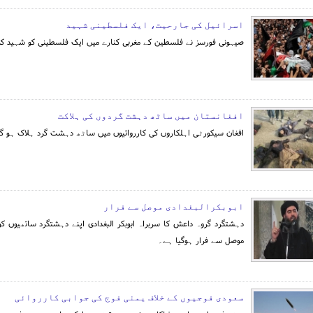
اسرائیل کی جارحیت، ایک فلسطینی شہید
صیہونی فورسز نے فلسطین کے مغربی کنارے میں ایک فلسطینی کو شہید کر
افغانستان میں ساٹھ دہشت گردوں کی ہلاکت
افغان سیکورٹی اہلکاروں کی کارروائیوں میں ساٹھ دہشت گرد ہلاک ہو گ
ابوبکرالبغدادی موصل سے فرار
دہشتگرد گروہ داعش کا سربراہ ابوبکر البغدادی اپنے دہشتگرد ساتھیوں کو
موصل سے فرار ہوگیا ہے۔
سعودی فوجیوں کے خلاف یمنی فوج کی جوابی کارروائی