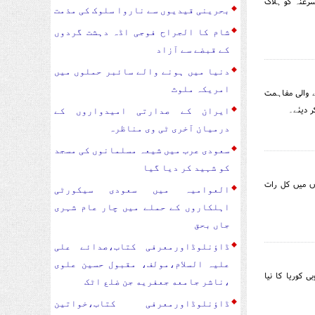
سرغنہ کو ہلاک
بحرینی قیدیوں سے ناروا سلوک کی مذمت
شام کا الجراح فوجی اڈہ دہشت گردوں
کے قبضے سے آزاد
دنیا میں ہونے والے سائبر حملوں میں
امریکہ ملوث
ے والی مفاہمت
ر دیئے۔
ایران کے صدارتی امیدواروں کے
درمیان آخری ٹی وی مناظرہ
سعودی عرب میں شیعہ مسلمانوں کی مسجد
کو شہید کر دیا گیا
ں میں کل رات
العوامیہ میں سعودی سیکورٹی
اہلکاروں کے حملے میں چار عام شہری
جاں بحق
ڈاؤنلوڈاورمعرفی کتاب،صدائے علی
علیہ السلام،مولف، مقبول حسین علوی
کوریا کا نیا
،ناشر جامعه جعفریه جن ضلع اٹک
ڈاؤنلوڈاورمعرفی کتاب،خواتین