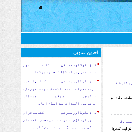
#
آخرین عناوین
ڈاؤنلوڈاورمعرفی کتاب سول
سوسا‏‏ئٹی،مولف ڈاکٹرحمیدمولانا
ڈاؤنلوڈاورمعرفی کتاب،اسلامی
 رکاوٹ کا
پرده،مولف، حجه الاسلام مهدی مهریزی
،مترجم ضیغم همدانی
کنڈہ ناکام ہو
ناشرنورالهداٹرسٹ اسلام آباد
ڈاؤنلوڈاورمعرفی کتاب،قرآن
اورپلورلزم ،مولف، سیدحسن قدردان
نٹرول
ملکی ،مترجم سیّد سجادحسین کاظمی
و اپنے کنٹرول