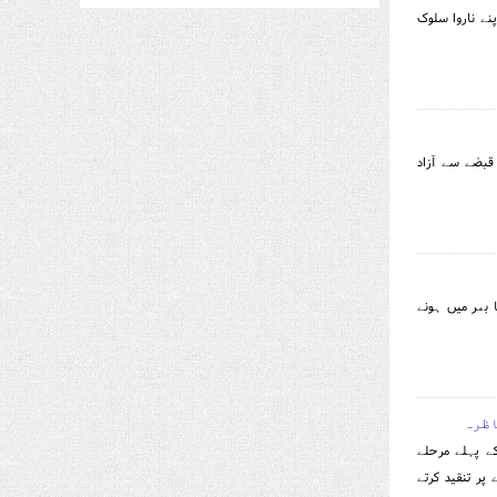
نے ناروا سلوک
قبضے سے آزاد
 بھر میں ہونے
اظرہ
کے پہلے مرحلے
پر تنقید کرتے