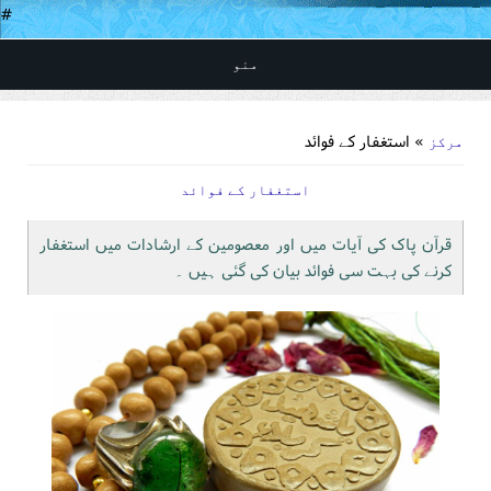
#
منو
You are here
» استغفار کے فوائد
مرکز
استغفار کے فوائد
قرآن پاک کی آیات میں اور معصومین کے ارشادات میں استغفار
کرنے کی بہت سی فوائد بیان کی گئی ہیں ۔