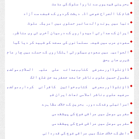
بحرینی قیدیوں سے ناروا سلوک کی مذمت
شام کا الجراح فوجی اڈہ دہشت گردوں کے قبضے سے آزاد
دنیا میں ہونے والے سائبر حملوں میں امریکہ ملوث
ایران کے صدارتی امیدواروں کے درمیان آخری ٹی وی مناظرہ
سعودی عرب میں شیعہ مسلمانوں کی مسجد کو شہید کر دیا گیا
العوامیہ میں سعودی سیکورٹی اہلکاروں کے حملے میں چار عام
شہری جاں بحق
ڈاؤنلوڈاورمعرفی کتاب،صدائے علی علیہ السلام،مولف،
مقبول حسین علوی ،ناشر جامعه جعفریه جن ضلع اٹک
ڈاؤنلوڈاورمعرفی کتاب،خواتین کاقرآنی کردار،مولف،
مرضیه علوی ،ناشر اسلامی تھاٹ ایران قم
اسرائیلی وفدکے دورہ بحرین کے خلاف مظاہرے
مغربی موصل میں عراقی فوج کی پیشقدمی
مغربی موصل میں عراقی فوج کی پیشقدمی
داعش کے خلاف جنگ میں عراقی فوج کی قدردانی