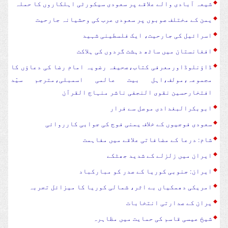
شیعہ آبادی والے علاقے پر سعودی سیکورٹی اہلکاروں کا حملہ
یمن کے مختلف صوبوں پر سعودی عرب کی وحشیانہ جارحیت
اسرائیل کی جارحیت، ایک فلسطینی شہید
افغانستان میں ساٹھ دہشت گردوں کی ہلاکت
ڈاؤنلوڈاورمعرفی کتاب،صحیفہ رضویہ امام رضا کی دعاؤں کا
مجموعہ،مولف،اہل بیت عالمی اسمبلی،مترجم سیّد
افتخارحسین نقوی النجفی ناشر منہاج القرآن
ابوبکرالبغدادی موصل سے فرار
سعودی فوجیوں کے خلاف یمنی فوج کی جوابی کارروائی
شام: درعا کے مضافاتی علاقے میں مفاہمت
ایران میں زلزلے کے شدید جھٹکے
ایران: جنوبی کوریا کے صدر کو مبارکباد
امریکی دھمکیاں بے اثر، شمالی کوریا کا میزائل تجربہ
یران کے صدارتی انتخابات
شیخ عیسی قاسم کی حمایت میں مظاہرہ