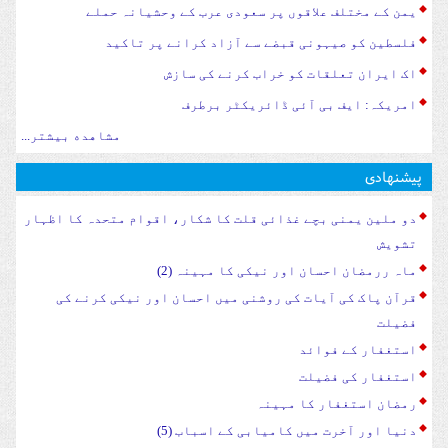
یمن کے مختلف علاقوں پر سعودی عرب کے وحشیانہ حملے
فلسطین کو صیہونی قبضے سے آزاد کرانے پر تاکید
اک ایران تعلقات کو خراب کرنے کی سازش
امریکہ: ایف بی آئی ڈائریکٹر برطرف
مشاهده بیشتر...
پیشنهادی
دو ملین یمنی بچے غذائی قلت کا شکار، اقوام متحدہ کا اظہار
تشویش
ماہ ررمضان احسان اور نیکی کا مہینہ (2)
قرآن پاک کی آیات کی روشنی میں احسان اور نیکی کرنے کی
فضیلت
استغفار کے فوائد
استغفار کی فضیلت
رمضان استغفار کا مہینہ
دنیا اور آخرت میں کامیابی کے اسباب (5)