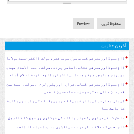
آخرین عناوین
ڈاؤنلوڈاورمعرفی کتاب سول سوسا‏‏ئٹی،مولف ڈاکٹرحمیدمولانا
ڈاؤنلوڈاورمعرفی کتاب،اسلامی پرده،مولف، حجه الاسلام مهدی
مهریزی ،مترجم ضیغم همدانی ناشرنورالهداٹرسٹ اسلام آباد
ڈاؤنلوڈاورمعرفی کتاب،قرآن اورپلورلزم ،مولف، سیدحسن
قدردان ملکی ،مترجم سیّد سجادحسین کاظمی
ایمٹی معاہدہ ایرانو فوبیا کے پروپیگنڈے کی راہ میں رکاوٹ
کا باعث بنا
داعش کے کیمیاوی ہتھیار بنانے کی فیکٹری پر فوج کا کنٹرول
شام: حمص کے علاقے الوعر سے سینکڑوں مسلح افراد کا انخلا