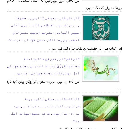
اس کتاب میں نوجوانوں کے ساتھ مشفقانہ گفتگو
،پرنکات بیان کئے گئے ہیں۔
ڈاؤنلوڈاورمعرفی کتاب، یہ حقیقت
ہے،مولف حجۃ الاسلام و المسلمین آقای
جعفر الہادی ،مترجم،محمد منیرخان
لکھیم پوری،ناشر مجمع جهانی اهل بیت
اس کتاب میں یہ حقیقت ،پرنکات بیان کئے گئے ہیں۔
ڈاؤنلوڈاورمعرفی کتاب،امام
محمدباقر(ع) ،مولف اسمبلی مجمع جهانی
اهل بیت،ناشر مجمع جهانی اهل بیت
اس کتا ب میں سیرت امام باقر(ع)کو بیان کیا گیا
ہے۔
ڈاؤنلوڈاورمعرفی کتاب،یوسف
قرآن،مولف استادمحسن قرائتی،سید
مراد رضا رضوی،ناشر مجمع جهانی اهل
بیت