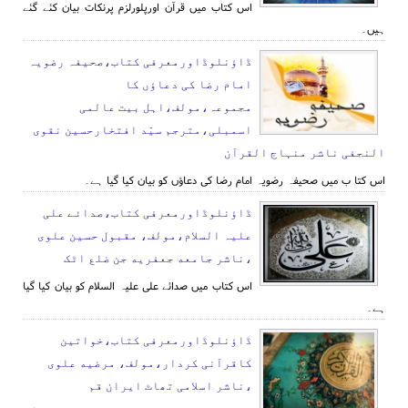
اس کتاب میں قرآن اورپلورلزم پرنکات بیان کئے گئے
ہیں۔
ڈاؤنلوڈاورمعرفی کتاب،صحیفہ رضویہ
امام رضا کی دعاؤں کا
مجموعہ،مولف،اہل بیت عالمی
اسمبلی،مترجم سیّد افتخارحسین نقوی
النجفی ناشر منہاج القرآن
اس کتا ب میں صحیفہ رضویہ امام رضا کی دعاؤں کو بیان کیا گیا ہے۔
ڈاؤنلوڈاورمعرفی کتاب،صدائے علی
علیہ السلام،مولف، مقبول حسین علوی
،ناشر جامعه جعفریه جن ضلع اٹک
اس کتاب میں صدائے علی علیہ السلام کو بیان کیا گیا
ہے۔
ڈاؤنلوڈاورمعرفی کتاب،خواتین
کاقرآنی کردار،مولف، مرضیه علوی
،ناشر اسلامی تھاٹ ایران قم