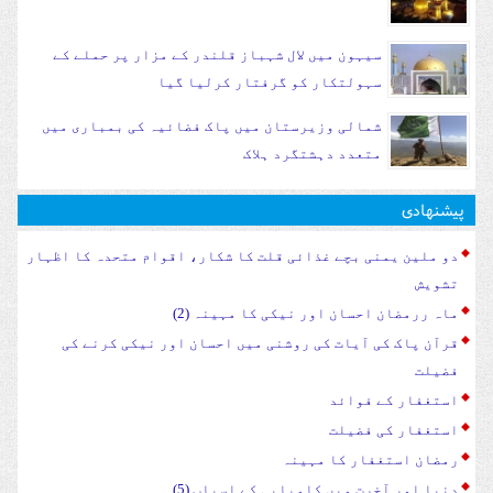
سیہون میں لال شہباز قلندر کے مزار پر حملے کے
سہولتکار کو گرفتار کرلیا گیا
شمالی وزیرستان میں پاک فضائیہ کی بمباری میں
متعدد دہشتگرد ہلاک
پیشنهادی
دو ملین یمنی بچے غذائی قلت کا شکار، اقوام متحدہ کا اظہار
تشویش
ماہ ررمضان احسان اور نیکی کا مہینہ (2)
قرآن پاک کی آیات کی روشنی میں احسان اور نیکی کرنے کی
فضیلت
استغفار کے فوائد
استغفار کی فضیلت
رمضان استغفار کا مہینہ
دنیا اور آخرت میں کامیابی کے اسباب (5)