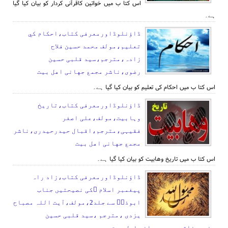
اس کتا ب میں خواتین کاقرآنی کردار کو بیان کیا گیا
ہے۔
ڈاؤنلوڈاورمعرفی کتاب،احكام كي
تعليم،مولف محمد حسين فلاح
زادہ،مترجم،سید قلبی حسین
رضوی،ناشر مجمع جهانی اهل بیت
اس کتا ب میں احکام کی تعلیم کو بیان کیا گیا ہے۔
ڈاؤنلوڈاورمعرفی کتاب،تاریخ
وہابیت،مولف،علی اصغر
فقیہی،مترجم،اقبال حیدرحیدری،ناشر
مجمع جهانی اهل بیت
اس کتا ب میں تاریخ وهابیت کو بیان کیا گیا ہے۔
ڈاؤنلوڈاورمعرفی کتاب،زاد راہ
پیغمبر اسلام ؐکی نصیحتیں جناب
ابوذرؓ سے جلد2،مولف،آیت اللہ مصباح
یزدی ،مترجم ،سید قلبی حسین
رضوی،ناشر مجمع جهانی اهل بیت