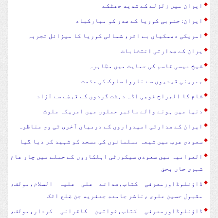
ایران میں زلزلے کے شدید جھٹکے
ایران: جنوبی کوریا کے صدر کو مبارکباد
امریکی دھمکیاں بے اثر، شمالی کوریا کا میزائل تجربہ
یران کے صدارتی انتخابات
شیخ عیسی قاسم کی حمایت میں مظاہرہ
بحرینی قیدیوں سے ناروا سلوک کی مذمت
شام کا الجراح فوجی اڈہ دہشت گردوں کے قبضے سے آزاد
دنیا میں ہونے والے سائبر حملوں میں امریکہ ملوث
ایران کے صدارتی امیدواروں کے درمیان آخری ٹی وی مناظرہ
سعودی عرب میں شیعہ مسلمانوں کی مسجد کو شہید کر دیا گیا
العوامیہ میں سعودی سیکورٹی اہلکاروں کے حملے میں چار عام
شہری جاں بحق
ڈاؤنلوڈاورمعرفی کتاب،صدائے علی علیہ السلام،مولف،
مقبول حسین علوی ،ناشر جامعه جعفریه جن ضلع اٹک
ڈاؤنلوڈاورمعرفی کتاب،خواتین کاقرآنی کردار،مولف،