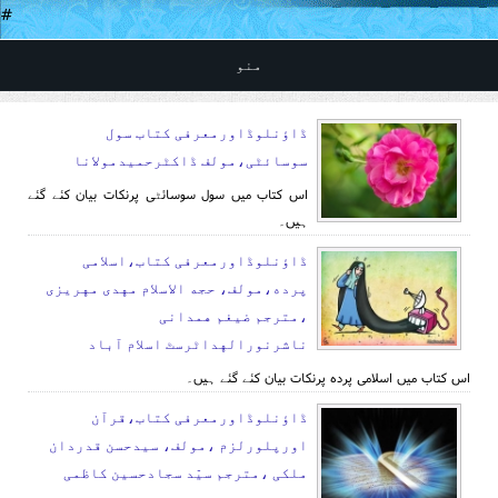
#
منو
ڈاؤنلوڈاورمعرفی کتاب سول
سوسا‏‏ئٹی،مولف ڈاکٹرحمیدمولانا
اس کتاب میں سول سوسا‏‏ئٹی پرنکات بیان کئے گئے
ہیں۔
ڈاؤنلوڈاورمعرفی کتاب،اسلامی
پرده،مولف، حجه الاسلام مهدی مهریزی
،مترجم ضیغم همدانی
ناشرنورالهداٹرسٹ اسلام آباد
اس کتاب میں اسلامی پرده پرنکات بیان کئے گئے ہیں۔
ڈاؤنلوڈاورمعرفی کتاب،قرآن
اورپلورلزم ،مولف، سیدحسن قدردان
ملکی ،مترجم سیّد سجادحسین کاظمی