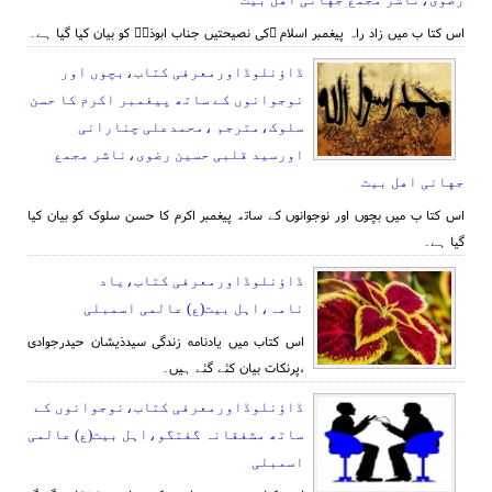
اس کتا ب میں زاد راہ پیغمبر اسلام ؐکی نصیحتیں جناب ابوذرؓ کو بیان کیا گیا ہے۔
ڈاؤنلوڈاورمعرفی کتاب،بچوں اور
نوجوانوں کے ساتھ پیغمبر اکرم کا حسن
سلوک،مترجم ،محمدعلی چنارانی
اورسید قلبی حسین رضوی،ناشر مجمع
جهانی اهل بیت
اس کتا ب میں بچوں اور نوجوانوں کے ساتھ پیغمبر اکرم کا حسن سلوک کو بیان کیا
گیا ہے۔
ڈاؤنلوڈاورمعرفی کتاب،یاد
نامہ،اہل بیت(ع) عالمی اسمبلی
اس کتاب میں یادنامه زندگی سیدذیشان حیدرجوادی
،پرنکات بیان کئے گئے ہیں۔
ڈاؤنلوڈاورمعرفی کتاب،نوجوانوں کے
ساتھ مشفقانہ گفتگو،اہل بیت(ع) عالمی
اسمبلی