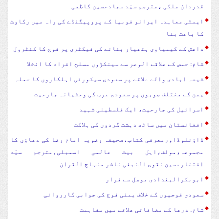
قدردان ملکی ،مترجم سیّد سجادحسین کاظمی
ایمٹی معاہدہ ایرانو فوبیا کے پروپیگنڈے کی راہ میں رکاوٹ
کا باعث بنا
داعش کے کیمیاوی ہتھیار بنانے کی فیکٹری پر فوج کا کنٹرول
شام: حمص کے علاقے الوعر سے سینکڑوں مسلح افراد کا انخلا
شیعہ آبادی والے علاقے پر سعودی سیکورٹی اہلکاروں کا حملہ
یمن کے مختلف صوبوں پر سعودی عرب کی وحشیانہ جارحیت
اسرائیل کی جارحیت، ایک فلسطینی شہید
افغانستان میں ساٹھ دہشت گردوں کی ہلاکت
ڈاؤنلوڈاورمعرفی کتاب،صحیفہ رضویہ امام رضا کی دعاؤں کا
مجموعہ،مولف،اہل بیت عالمی اسمبلی،مترجم سیّد
افتخارحسین نقوی النجفی ناشر منہاج القرآن
ابوبکرالبغدادی موصل سے فرار
سعودی فوجیوں کے خلاف یمنی فوج کی جوابی کارروائی
شام: درعا کے مضافاتی علاقے میں مفاہمت