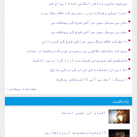
مرضیه علوی ،ناشر اسلامی تھاٹ ایران قم
اسرائیلی وفدکے دورہ بحرین کے خلاف مظاہرے
مغربی موصل میں عراقی فوج کی پیشقدمی
مغربی موصل میں عراقی فوج کی پیشقدمی
داعش کے خلاف جنگ میں عراقی فوج کی قدردانی
یمن کے مختلف علاقوں پر سعودی عرب کے وحشیانہ حملے
فلسطین کو صیہونی قبضے سے آزاد کرانے پر تاکید
اک ایران تعلقات کو خراب کرنے کی سازش
امریکہ: ایف بی آئی ڈائریکٹر برطرف
مشاهده بیشتر...
یادداشت
اقبال اور تصورِ امامت
ڈاؤنلوڈ،مجموعه اردو،تقاریر