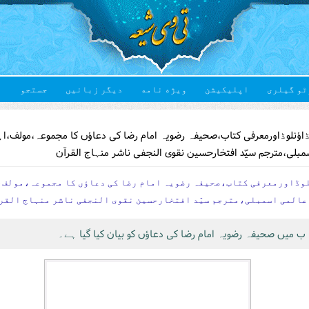
ٹو گیلری
اپلیکیشن
ویژه نامه
دیگر زبانیں
جستجو
Yo
اؤنلوڈاورمعرفی کتاب،صحیفہ رضویہ امام رضا کی دعاؤں کا مجموعہ،مولف،ا
مبلی،مترجم سیّد افتخارحسین نقوی النجفی ناشر منہاج القرآن
وڈاورمعرفی کتاب،صحیفہ رضویہ امام رضا کی دعاؤں کا مجموعہ،مولف،
عالمی اسمبلی،مترجم سیّد افتخارحسین نقوی النجفی ناشر منہاج القر
ب میں صحیفہ رضویہ امام رضا کی دعاؤں کو بیان کیا گیا ہے۔