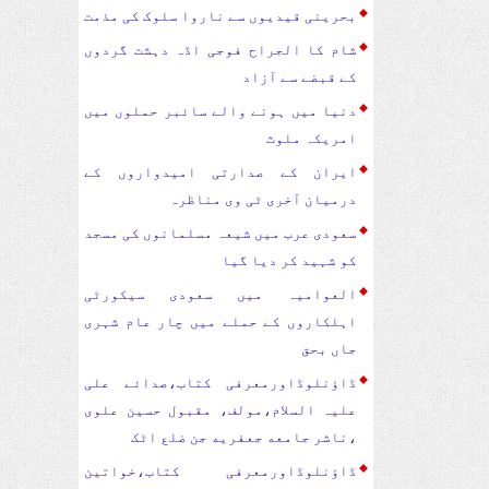
بحرینی قیدیوں سے ناروا سلوک کی مذمت
شام کا الجراح فوجی اڈہ دہشت گردوں
کے قبضے سے آزاد
دنیا میں ہونے والے سائبر حملوں میں
امریکہ ملوث
ایران کے صدارتی امیدواروں کے
درمیان آخری ٹی وی مناظرہ
سعودی عرب میں شیعہ مسلمانوں کی مسجد
کو شہید کر دیا گیا
العوامیہ میں سعودی سیکورٹی
اہلکاروں کے حملے میں چار عام شہری
جاں بحق
ڈاؤنلوڈاورمعرفی کتاب،صدائے علی
علیہ السلام،مولف، مقبول حسین علوی
،ناشر جامعه جعفریه جن ضلع اٹک
ڈاؤنلوڈاورمعرفی کتاب،خواتین