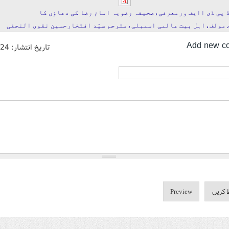
 پی ڈی اایف ورمعرفی،صحیفہ رضویہ امام رضا کی دعاؤں کا
مولف،اہل بیت عالمی اسمبلی،مترجم سیّد افتخارحسین نقوی النجفی
Add new c
تاریخ انتشار:
/24