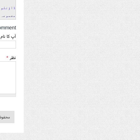
ڈاؤنلوڈ
مجموعہ،
omment
آپ کا نام
نظر
*