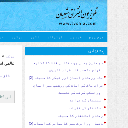
هوم پیج
خبریں
آرٹیکلز
آڈیو
ویڈیو
فو
u are here
پیشنهادی
» ڈ
مرکز
عالمی اس
دو ملین یمنی بچے غذائی قلت کا شکار،
اقوام متحدہ کا اظہار تشویش
ڈاؤنل
ماہ ررمضان احسان اور نیکی کا مہینہ (2)
قرآن پاک کی آیات کی روشنی میں احسان
اور نیکی کرنے کی فضیلت
اس کتا 
استغفار کے فوائد
استغفار کی فضیلت
رمضان استغفار کا مہینہ
دنیا اور آخرت میں کامیابی کے اسباب (5)