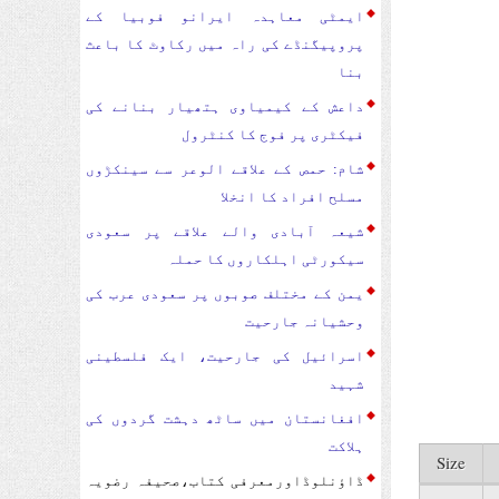
ایمٹی معاہدہ ایرانو فوبیا کے
پروپیگنڈے کی راہ میں رکاوٹ کا باعث
بنا
داعش کے کیمیاوی ہتھیار بنانے کی
فیکٹری پر فوج کا کنٹرول
شام: حمص کے علاقے الوعر سے سینکڑوں
مسلح افراد کا انخلا
شیعہ آبادی والے علاقے پر سعودی
سیکورٹی اہلکاروں کا حملہ
یمن کے مختلف صوبوں پر سعودی عرب کی
وحشیانہ جارحیت
اسرائیل کی جارحیت، ایک فلسطینی
شہید
افغانستان میں ساٹھ دہشت گردوں کی
ہلاکت
Size
ڈاؤنلوڈاورمعرفی کتاب،صحیفہ رضویہ