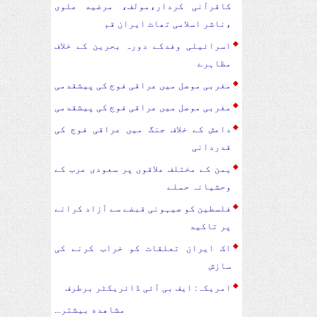
کاقرآنی کردار،مولف، مرضیه علوی
،ناشر اسلامی تھاٹ ایران قم
اسرائیلی وفدکے دورہ بحرین کے خلاف
مظاہرے
مغربی موصل میں عراقی فوج کی پیشقدمی
مغربی موصل میں عراقی فوج کی پیشقدمی
داعش کے خلاف جنگ میں عراقی فوج کی
قدردانی
یمن کے مختلف علاقوں پر سعودی عرب کے
وحشیانہ حملے
فلسطین کو صیہونی قبضے سے آزاد کرانے
پر تاکید
اک ایران تعلقات کو خراب کرنے کی
سازش
امریکہ: ایف بی آئی ڈائریکٹر برطرف
مشاهده بیشتر...