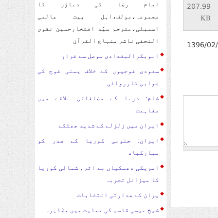
امام رضا کی دعاؤں کا
207.99
KB
مجموعہ،مولف،اہل بیت عالمی
اسمبلی،مترجم سیّد افتخارحسین نقوی
النجفی ناشر منہاج القرآن
1396/02
ابوبکرالبغدادی موصل سے فرار
سعودی فوجیوں کے خلاف یمنی فوج کی
جوابی کارروائی
شام: درعا کے مضافاتی علاقے میں
مفاہمت
ایران میں زلزلے کے شدید جھٹکے
ایران: جنوبی کوریا کے صدر کو
مبارکباد
امریکی دھمکیاں بے اثر، شمالی کوریا
کا میزائل تجربہ
یران کے صدارتی انتخابات
شیخ عیسی قاسم کی حمایت میں مظاہرہ