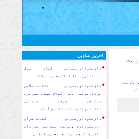
#
آخرین عناوین
ہل بیت
ڈاؤنلوڈاورمعرفی کتاب سول
سوسا‏‏ئٹی،مولف ڈاکٹرحمیدمولانا
اہل بیت
ڈاؤنلوڈاورمعرفی کتاب،اسلامی
آن
پرده،مولف، حجه الاسلام مهدی مهریزی
،مترجم ضیغم همدانی
ناشرنورالهداٹرسٹ اسلام آباد
ڈاؤنلوڈاورمعرفی کتاب،قرآن
اورپلورلزم ،مولف، سیدحسن قدردان
ملکی ،مترجم سیّد سجادحسین کاظمی