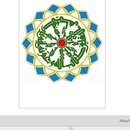
:
Attac