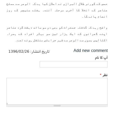
حمص کے گورنر طلال البرازی نے اعلان کیا ہے کہ الوعر سے مسلح
عناصر کے انخلا کا آخری مرحلہ آئندہ ہفتے سنیچر کے روز
انجام پائے گا۔
واضح رہے کہ گذشتہ جمعرات کو بھی دو سو ساٹھ دہشت گرد عناصر
اپنے گھرانوں کے ایک ہزار تین سو بہتّر افراد کے ہمراہ
اکتالیس بسوں سے الوعر سے شہر جرابلس منتقل ہوئے تھے۔
Add new comment
تاریخ انتشار:
1396/02/26
آپ کا نام
نظر
*