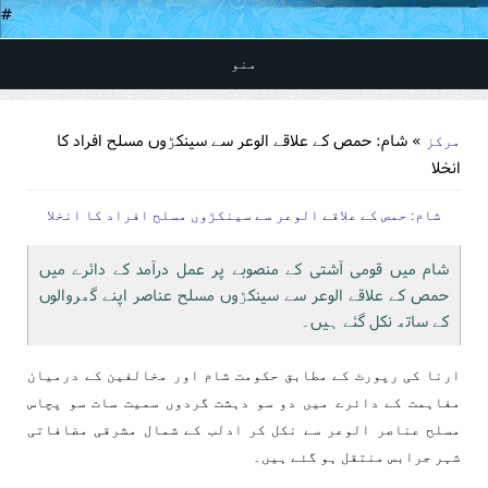
#
منو
You are here
» شام: حمص کے علاقے الوعر سے سینکڑوں مسلح افراد کا
مرکز
انخلا
شام: حمص کے علاقے الوعر سے سینکڑوں مسلح افراد کا انخلا
شام میں قومی آشتی کے منصوبے پر عمل درآمد کے دائرے میں
حمص کے علاقے الوعر سے سینکڑوں مسلح عناصر اپنے گھروالوں
کے ساتھ نکل گئے ہیں۔
ارنا کی رپورٹ کے مطابق حکومت شام اور مخالفین کے درمیان
مفاہمت کے دائرے میں دو سو دہشت گردوں سمیت سات سو پچاس
مسلح عناصر الوعر سے نکل کر ادلب کے شمال مشرقی مضافاتی
شہر جرابس منتقل ہو گئے ہیں۔