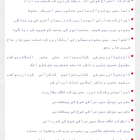
شام کا الجراح فوجی اڈہ دہشت گردوں کے قبضے سے آزاد
دنیا میں ہونے والے سائبر حملوں میں امریکہ ملوث
ایران کے صدارتی امیدواروں کے درمیان آخری ٹی وی مناظرہ
سعودی عرب میں شیعہ مسلمانوں کی مسجد کو شہید کر دیا گیا
العوامیہ میں سعودی سیکورٹی اہلکاروں کے حملے میں چار عام
شہری جاں بحق
ڈاؤنلوڈاورمعرفی کتاب،صدائے علی علیہ السلام،مولف،
مقبول حسین علوی ،ناشر جامعه جعفریه جن ضلع اٹک
ڈاؤنلوڈاورمعرفی کتاب،خواتین کاقرآنی کردار،مولف،
مرضیه علوی ،ناشر اسلامی تھاٹ ایران قم
اسرائیلی وفدکے دورہ بحرین کے خلاف مظاہرے
مغربی موصل میں عراقی فوج کی پیشقدمی
مغربی موصل میں عراقی فوج کی پیشقدمی
داعش کے خلاف جنگ میں عراقی فوج کی قدردانی
یمن کے مختلف علاقوں پر سعودی عرب کے وحشیانہ حملے