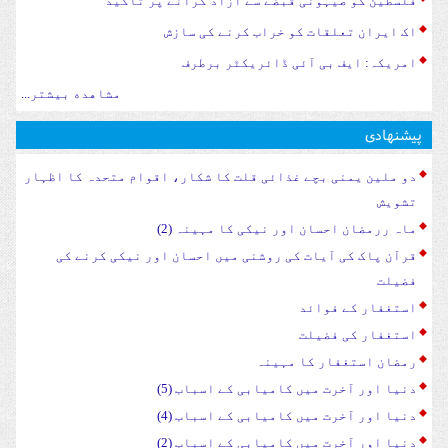
فلسطین کو صیہونی قبضے سے آزاد کرانے پر تاکید
اک ایران تعلقات کو خراب کرنے کی سازش
امریکہ: ایف بی آئی ڈائریکٹر برطرف
مشاهده بیشتر...
پیشنهادی
دو ملین یمنی بچے غذائی قلت کا شکار، اقوام متحدہ کا اظہار
تشویش
ماہ ررمضان احسان اور نیکی کا مہینہ (2)
قرآن پاک کی آیات کی روشنی میں احسان اور نیکی کرنے کی
فضیلت
استغفار کے فوائد
استغفار کی فضیلت
رمضان استغفار کا مہینہ
دنیا اور آخرت میں کامیابی کے اسباب (5)
دنیا اور آخرت میں کامیابی کے اسباب (4)
دنیا اور آخرت میں کامیابی کے اسباب (2)