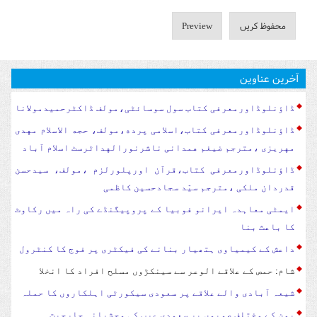
آخرین عناوین
ڈاؤنلوڈاورمعرفی کتاب سول سوسا‏‏ئٹی،مولف ڈاکٹرحمیدمولانا
ڈاؤنلوڈاورمعرفی کتاب،اسلامی پرده،مولف، حجه الاسلام مهدی
مهریزی ،مترجم ضیغم همدانی ناشرنورالهداٹرسٹ اسلام آباد
ڈاؤنلوڈاورمعرفی کتاب،قرآن اورپلورلزم ،مولف، سیدحسن
قدردان ملکی ،مترجم سیّد سجادحسین کاظمی
ایمٹی معاہدہ ایرانو فوبیا کے پروپیگنڈے کی راہ میں رکاوٹ
کا باعث بنا
داعش کے کیمیاوی ہتھیار بنانے کی فیکٹری پر فوج کا کنٹرول
شام: حمص کے علاقے الوعر سے سینکڑوں مسلح افراد کا انخلا
شیعہ آبادی والے علاقے پر سعودی سیکورٹی اہلکاروں کا حملہ
یمن کے مختلف صوبوں پر سعودی عرب کی وحشیانہ جارحیت