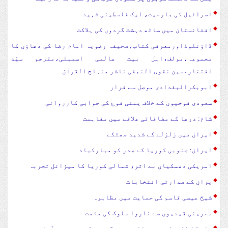
اسرائیل کی جارحیت، ایک فلسطینی شہید
افغانستان میں ساٹھ دہشت گردوں کی ہلاکت
ڈاؤنلوڈاورمعرفی کتاب،صحیفہ رضویہ امام رضا کی دعاؤں کا
مجموعہ،مولف،اہل بیت عالمی اسمبلی،مترجم سیّد
افتخارحسین نقوی النجفی ناشر منہاج القرآن
ابوبکرالبغدادی موصل سے فرار
سعودی فوجیوں کے خلاف یمنی فوج کی جوابی کارروائی
شام: درعا کے مضافاتی علاقے میں مفاہمت
ایران میں زلزلے کے شدید جھٹکے
ایران: جنوبی کوریا کے صدر کو مبارکباد
امریکی دھمکیاں بے اثر، شمالی کوریا کا میزائل تجربہ
یران کے صدارتی انتخابات
شیخ عیسی قاسم کی حمایت میں مظاہرہ
بحرینی قیدیوں سے ناروا سلوک کی مذمت