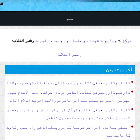
#
منو
You are here
»
»
» رهبر انقلاب
مرکز
ویڈیو
شهداء و علماء و اولیاء الهی
رهبر انقلاب
آخرین عناوین
ڈاؤنلوڈاورمعرفی کتاب سول سوسا‏‏ئٹی،مولف ڈاکٹرحمیدمولانا
ڈاؤنلوڈاورمعرفی کتاب،اسلامی پرده،مولف، حجه الاسلام مهدی
مهریزی ،مترجم ضیغم همدانی ناشرنورالهداٹرسٹ اسلام آباد
ڈاؤنلوڈاورمعرفی کتاب،قرآن اورپلورلزم ،مولف، سیدحسن
قدردان ملکی ،مترجم سیّد سجادحسین کاظمی
ایمٹی معاہدہ ایرانو فوبیا کے پروپیگنڈے کی راہ میں رکاوٹ
کا باعث بنا