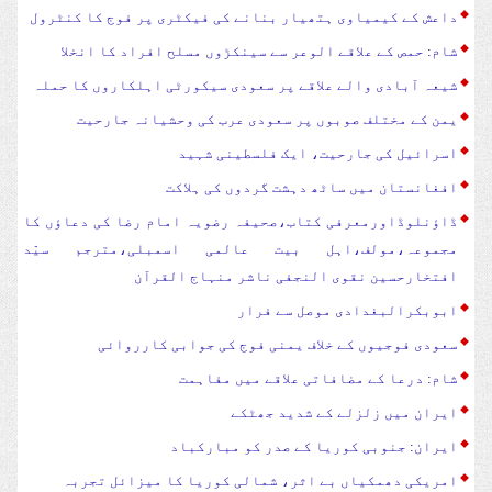
داعش کے کیمیاوی ہتھیار بنانے کی فیکٹری پر فوج کا کنٹرول
شام: حمص کے علاقے الوعر سے سینکڑوں مسلح افراد کا انخلا
شیعہ آبادی والے علاقے پر سعودی سیکورٹی اہلکاروں کا حملہ
یمن کے مختلف صوبوں پر سعودی عرب کی وحشیانہ جارحیت
اسرائیل کی جارحیت، ایک فلسطینی شہید
افغانستان میں ساٹھ دہشت گردوں کی ہلاکت
ڈاؤنلوڈاورمعرفی کتاب،صحیفہ رضویہ امام رضا کی دعاؤں کا
مجموعہ،مولف،اہل بیت عالمی اسمبلی،مترجم سیّد
افتخارحسین نقوی النجفی ناشر منہاج القرآن
ابوبکرالبغدادی موصل سے فرار
سعودی فوجیوں کے خلاف یمنی فوج کی جوابی کارروائی
شام: درعا کے مضافاتی علاقے میں مفاہمت
ایران میں زلزلے کے شدید جھٹکے
ایران: جنوبی کوریا کے صدر کو مبارکباد
امریکی دھمکیاں بے اثر، شمالی کوریا کا میزائل تجربہ