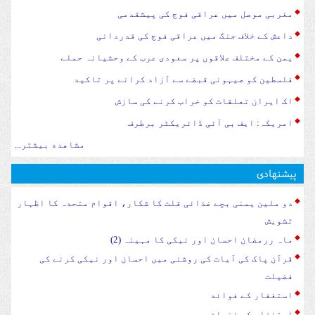
مغربی موصل میں عراقی فوج کی پیشقدمی
داعش کے خلاف جنگ میں عراقی فوج کی قدردانی
یمن کے مختلف علاقوں پر سعودی عرب کے وحشیانہ حملے
فلسطین کو صیہونی قبضے سے آزاد کرانے پر تاکید
اک ایران تعلقات کو خراب کرنے کی سازش
امریکہ: ایف بی آئی ڈائریکٹر برطرف
مشاهده بیشتر...
پیشنهادی
دو ملین یمنی بچے غذائی قلت کا شکار، اقوام متحدہ کا اظہار
تشویش
ماہ ررمضان احسان اور نیکی کا مہینہ (2)
قرآن پاک کی آیات کی روشنی میں احسان اور نیکی کرنے کی
فضیلت
استغفار کے فوائد
استغفار کی فضیلت