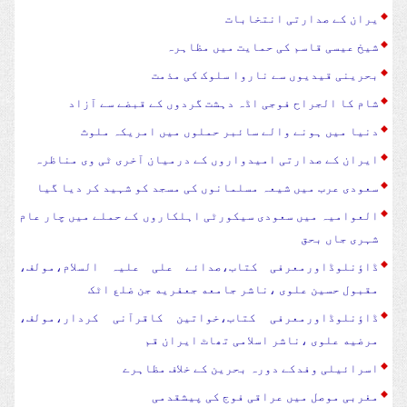
یران کے صدارتی انتخابات
شیخ عیسی قاسم کی حمایت میں مظاہرہ
بحرینی قیدیوں سے ناروا سلوک کی مذمت
شام کا الجراح فوجی اڈہ دہشت گردوں کے قبضے سے آزاد
دنیا میں ہونے والے سائبر حملوں میں امریکہ ملوث
ایران کے صدارتی امیدواروں کے درمیان آخری ٹی وی مناظرہ
سعودی عرب میں شیعہ مسلمانوں کی مسجد کو شہید کر دیا گیا
العوامیہ میں سعودی سیکورٹی اہلکاروں کے حملے میں چار عام
شہری جاں بحق
ڈاؤنلوڈاورمعرفی کتاب،صدائے علی علیہ السلام،مولف،
مقبول حسین علوی ،ناشر جامعه جعفریه جن ضلع اٹک
ڈاؤنلوڈاورمعرفی کتاب،خواتین کاقرآنی کردار،مولف،
مرضیه علوی ،ناشر اسلامی تھاٹ ایران قم
اسرائیلی وفدکے دورہ بحرین کے خلاف مظاہرے
مغربی موصل میں عراقی فوج کی پیشقدمی