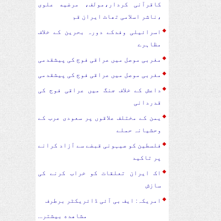
کاقرآنی کردار،مولف، مرضیه علوی
،ناشر اسلامی تھاٹ ایران قم
اسرائیلی وفدکے دورہ بحرین کے خلاف
مظاہرے
مغربی موصل میں عراقی فوج کی پیشقدمی
مغربی موصل میں عراقی فوج کی پیشقدمی
داعش کے خلاف جنگ میں عراقی فوج کی
قدردانی
یمن کے مختلف علاقوں پر سعودی عرب کے
وحشیانہ حملے
فلسطین کو صیہونی قبضے سے آزاد کرانے
پر تاکید
اک ایران تعلقات کو خراب کرنے کی
سازش
امریکہ: ایف بی آئی ڈائریکٹر برطرف
مشاهده بیشتر...