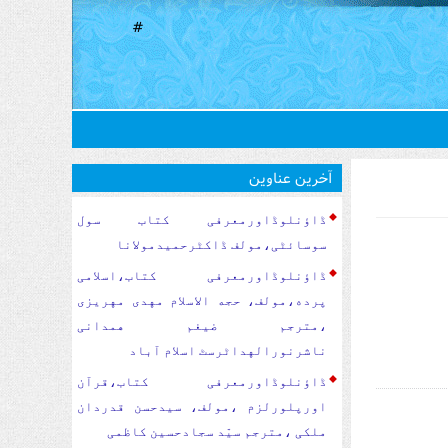
#
آخرین عناوین
ڈاؤنلوڈاورمعرفی کتاب سول
سوسا‏‏ئٹی،مولف ڈاکٹرحمیدمولانا
ڈاؤنلوڈاورمعرفی کتاب،اسلامی
پرده،مولف، حجه الاسلام مهدی مهریزی
،مترجم ضیغم همدانی
ناشرنورالهداٹرسٹ اسلام آباد
ڈاؤنلوڈاورمعرفی کتاب،قرآن
اورپلورلزم ،مولف، سیدحسن قدردان
ملکی ،مترجم سیّد سجادحسین کاظمی