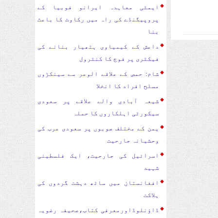
ایمٹی معاہدہ ایرانو فوبیا کے
پروپیگنڈے کی راہ میں رکاوٹ کا باعث
بنا
داعش کے کیمیاوی ہتھیار بنانے کی
فیکٹری پر فوج کا کنٹرول
شام: حمص کے علاقے الوعر سے سینکڑوں
مسلح افراد کا انخلا
شیعہ آبادی والے علاقے پر سعودی
سیکورٹی اہلکاروں کا حملہ
یمن کے مختلف صوبوں پر سعودی عرب کی
وحشیانہ جارحیت
اسرائیل کی جارحیت، ایک فلسطینی
شہید
افغانستان میں ساٹھ دہشت گردوں کی
ہلاکت
ڈاؤنلوڈاورمعرفی کتاب،صحیفہ رضویہ