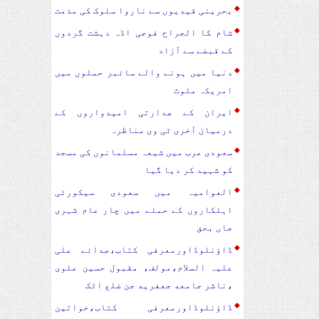
بحرینی قیدیوں سے ناروا سلوک کی مذمت
شام کا الجراح فوجی اڈہ دہشت گردوں
کے قبضے سے آزاد
دنیا میں ہونے والے سائبر حملوں میں
امریکہ ملوث
ایران کے صدارتی امیدواروں کے
درمیان آخری ٹی وی مناظرہ
سعودی عرب میں شیعہ مسلمانوں کی مسجد
کو شہید کر دیا گیا
العوامیہ میں سعودی سیکورٹی
اہلکاروں کے حملے میں چار عام شہری
جاں بحق
ڈاؤنلوڈاورمعرفی کتاب،صدائے علی
علیہ السلام،مولف، مقبول حسین علوی
،ناشر جامعه جعفریه جن ضلع اٹک
ڈاؤنلوڈاورمعرفی کتاب،خواتین