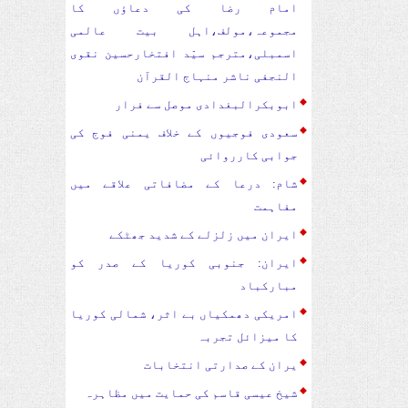
امام رضا کی دعاؤں کا
مجموعہ،مولف،اہل بیت عالمی
اسمبلی،مترجم سیّد افتخارحسین نقوی
النجفی ناشر منہاج القرآن
ابوبکرالبغدادی موصل سے فرار
سعودی فوجیوں کے خلاف یمنی فوج کی
جوابی کارروائی
شام: درعا کے مضافاتی علاقے میں
مفاہمت
ایران میں زلزلے کے شدید جھٹکے
ایران: جنوبی کوریا کے صدر کو
مبارکباد
امریکی دھمکیاں بے اثر، شمالی کوریا
کا میزائل تجربہ
یران کے صدارتی انتخابات
شیخ عیسی قاسم کی حمایت میں مظاہرہ