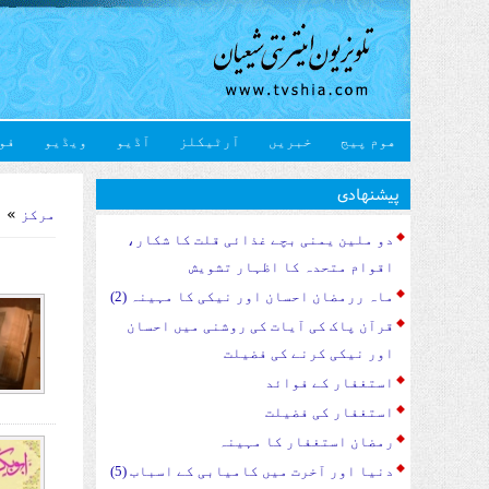
هوم پیج
خبریں
آرٹیکلز
آڈیو
ویڈیو
فو
u are here
پیشنهادی
»
مرکز
و
دو ملین یمنی بچے غذائی قلت کا شکار،
اقوام متحدہ کا اظہار تشویش
ماہ ررمضان احسان اور نیکی کا مہینہ (2)
قرآن پاک کی آیات کی روشنی میں احسان
اور نیکی کرنے کی فضیلت
استغفار کے فوائد
استغفار کی فضیلت
رمضان استغفار کا مہینہ
دنیا اور آخرت میں کامیابی کے اسباب (5)