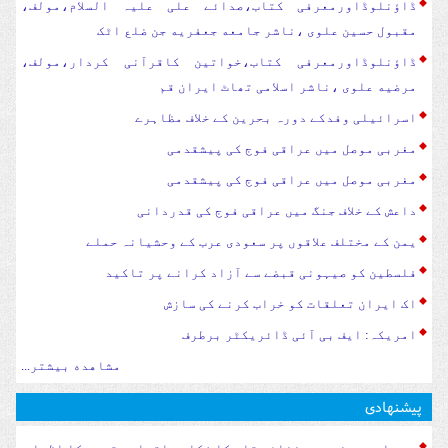
ڈاؤنلوڈاورمعرفی کتاب،صدائے علی علیہ السلام،مولف،
مقبول حسین علوی ،ناشر جامعه جعفریه جن ضلع اٹک
ڈاؤنلوڈاورمعرفی کتاب،خواتین کاقرآنی کردار،مولف،
مرضیه علوی ،ناشر اسلامی تھاٹ ایران قم
اسرائیلی وفدکے دورہ بحرین کے خلاف مظاہرے
مغربی موصل میں عراقی فوج کی پیشقدمی
مغربی موصل میں عراقی فوج کی پیشقدمی
داعش کے خلاف جنگ میں عراقی فوج کی قدردانی
یمن کے مختلف علاقوں پر سعودی عرب کے وحشیانہ حملے
فلسطین کو صیہونی قبضے سے آزاد کرانے پر تاکید
اک ایران تعلقات کو خراب کرنے کی سازش
امریکہ: ایف بی آئی ڈائریکٹر برطرف
مشاهده بیشتر...
پیشنهادی