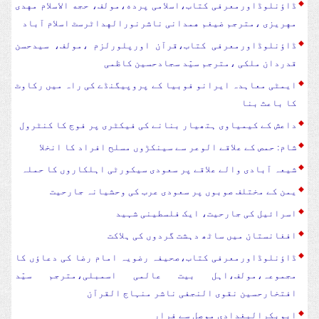
ڈاؤنلوڈاورمعرفی کتاب،اسلامی پرده،مولف، حجه الاسلام مهدی
مهریزی ،مترجم ضیغم همدانی ناشرنورالهداٹرسٹ اسلام آباد
ڈاؤنلوڈاورمعرفی کتاب،قرآن اورپلورلزم ،مولف، سیدحسن
قدردان ملکی ،مترجم سیّد سجادحسین کاظمی
ایمٹی معاہدہ ایرانو فوبیا کے پروپیگنڈے کی راہ میں رکاوٹ
کا باعث بنا
داعش کے کیمیاوی ہتھیار بنانے کی فیکٹری پر فوج کا کنٹرول
شام: حمص کے علاقے الوعر سے سینکڑوں مسلح افراد کا انخلا
شیعہ آبادی والے علاقے پر سعودی سیکورٹی اہلکاروں کا حملہ
یمن کے مختلف صوبوں پر سعودی عرب کی وحشیانہ جارحیت
اسرائیل کی جارحیت، ایک فلسطینی شہید
افغانستان میں ساٹھ دہشت گردوں کی ہلاکت
ڈاؤنلوڈاورمعرفی کتاب،صحیفہ رضویہ امام رضا کی دعاؤں کا
مجموعہ،مولف،اہل بیت عالمی اسمبلی،مترجم سیّد
افتخارحسین نقوی النجفی ناشر منہاج القرآن
ابوبکرالبغدادی موصل سے فرار