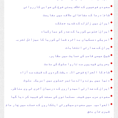
سعودی فوجیوں کے خلاف یمنی فوج کی جوابی کارروائی
شام: درعا کے مضافاتی علاقے میں مفاہمت
ایران میں زلزلے کے شدید جھٹکے
ایران: جنوبی کوریا کے صدر کو مبارکباد
امریکی دھمکیاں بے اثر، شمالی کوریا کا میزائل تجربہ
یران کے صدارتی انتخابات
شیخ عیسی قاسم کی حمایت میں مظاہرہ
بحرینی قیدیوں سے ناروا سلوک کی مذمت
شام کا الجراح فوجی اڈہ دہشت گردوں کے قبضے سے آزاد
دنیا میں ہونے والے سائبر حملوں میں امریکہ ملوث
ایران کے صدارتی امیدواروں کے درمیان آخری ٹی وی مناظرہ
سعودی عرب میں شیعہ مسلمانوں کی مسجد کو شہید کر دیا گیا
العوامیہ میں سعودی سیکورٹی اہلکاروں کے حملے میں چار عام
شہری جاں بحق