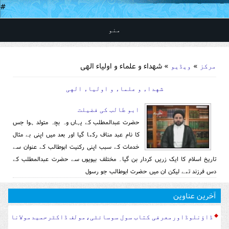
#
منو
You are here
»
» شهداء و علماء و اولیاء الهی
مرکز
ویڈیو
شهداء و علماء و اولیاء الهی
ابو طالب کی فضیلت
حضرت عبدالمطلب کے یہاں وہ بچہ متولد ہوا جس
کا نام عبد مناف رکھا گیا اور بعد میں اپنی بے مثال
خدمات کے سبب اپنی رکنیت ابوطالب کے عنوان سے
تاریخ اسلام کا ایک زریں کردار بن گیا۔ مختلف بیویوں سے حضرت عبدالمطلب کے
دس فرزند تھے لیکن ان میں حضرت ابوطالب جو رسول
آخرین عناوین
ڈاؤنلوڈاورمعرفی کتاب سول سوسا‏‏ئٹی،مولف ڈاکٹرحمیدمولانا