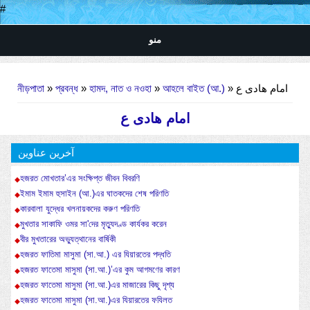
#
منو
আপনি এখানে
নীড়পাতা
»
প্রবন্ধ
»
হামদ, নাত ও নওহা
»
আহলে বাইত (আ.)
» امام هادی ع
امام هادی ع
آخرین عناوین
হজরত মোখতার’এর সংক্ষিপ্ত জীবন বিবরণি
ইমাম ইমাম হুসাইন (আ.)এর ঘাতকদের শেষ পরিণতি
কারবালা যুদ্ধের খলনায়কদের করুণ পরিণতি
মুখতার সাকাফি ওমর সা'দের মৃত্যুদণ্ড কার্যকর করেন
বীর মুখতারের অভ্যুত্থানের বার্ষিকী
হজরত ফাতিমা মাসুমা (সা.আ.) এর যিয়ারতের পদ্ধতি
হজরত ফাতেমা মাসুমা (সা.আ.)’এর কুম আগমণের কারণ
হজরত ফাতেমা মাসুমা (সা.আ.)এর মাজারের কিছু দৃশ্য
হজরত ফাতেমা মাসুমা (সা.আ.)এর যিয়ারতের ফযিলত