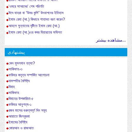
‘ওমরে সাআদের’ শেষ পরিণতি
ঈদে যাহরা বা “উমর কুশি” উৎযাপনের ইতিহাস
ইমাম রেযা (আ.) কিভাবে শাহাদত বরণ করেন?
আহলে সুন্নাতের দৃষ্টিতে ইমাম রেযা (আ.)
ইমাম রেযা (আ.)এর কবর যিয়ারতের ফযিলত
مشاهده بیشتر...
پیشنهادی
কেন মুসলমান হত্যা?
সাকিফাহ-৩
ফকিহর কতৃত্ব সম্পর্কিত আলোচনা
দামম্পতির বৈশিষ্ট্য
বিবাহ
সাকিফাহ
বিবাহের উপকারিতা-৫
ফকিহর আনুগত্য-১
রজব মাসের গুরুত্বপূর্ণ দিন সমূহ
আয়াতে জিলকুরবা
ইমামের বৈশিষ্ট্য
কোরআন ও রাজআত