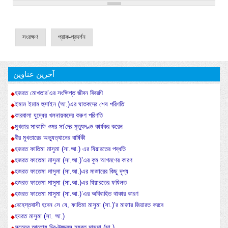
آخرین عناوین
হজরত মোখতার’এর সংক্ষিপ্ত জীবন বিবরণি
ইমাম ইমাম হুসাইন (আ.)এর ঘাতকদের শেষ পরিণতি
কারবালা যুদ্ধের খলনায়কদের করুণ পরিণতি
মুখতার সাকাফি ওমর সা'দের মৃত্যুদণ্ড কার্যকর করেন
বীর মুখতারের অভ্যুত্থানের বার্ষিকী
হজরত ফাতিমা মাসুমা (সা.আ.) এর যিয়ারতের পদ্ধতি
হজরত ফাতেমা মাসুমা (সা.আ.)’এর কুম আগমণের কারণ
হজরত ফাতেমা মাসুমা (সা.আ.)এর মাজারের কিছু দৃশ্য
হজরত ফাতেমা মাসুমা (সা.আ.)এর যিয়ারতের ফযিলত
হজরত ফাতেমা মাসুমা (সা.আ.)’এর অবিবাহিত থাকার কারণ
বেহেস্তবাসী হবেন সে যে, ফাতিমা মাসুমা (সা.)’র মাজার জিয়ারত করবে
হযরত মাসুমা (সা. আ.)
সত্যের আলোয় চির-উজ্জ্বল হযরত মাসুমা (সা.)