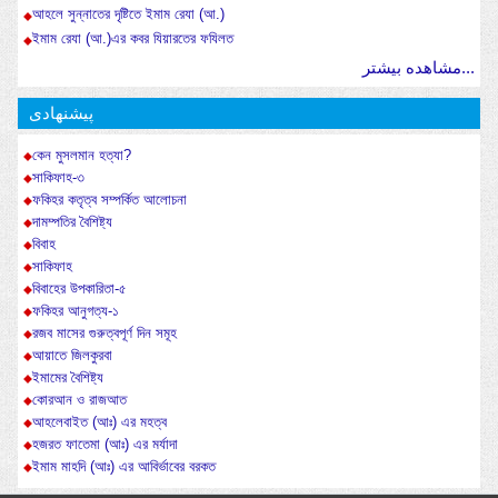
আহলে সুন্নাতের দৃষ্টিতে ইমাম রেযা (আ.)
ইমাম রেযা (আ.)এর কবর যিয়ারতের ফযিলত
مشاهده بیشتر...
پیشنهادی
কেন মুসলমান হত্যা?
সাকিফাহ-৩
ফকিহর কতৃত্ব সম্পর্কিত আলোচনা
দামম্পতির বৈশিষ্ট্য
বিবাহ
সাকিফাহ
বিবাহের উপকারিতা-৫
ফকিহর আনুগত্য-১
রজব মাসের গুরুত্বপূর্ণ দিন সমূহ
আয়াতে জিলকুরবা
ইমামের বৈশিষ্ট্য
কোরআন ও রাজআত
আহলেবাইত (আঃ) এর মহত্ব
হজরত ফাতেমা (আঃ) এর মর্যাদা
ইমাম মাহদি (আঃ) এর আবির্ভাবের বরকত