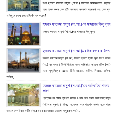
যখন হজরত ফাতেমা মাসুমা (সা.আ.) সাভেতে মারাত্মকভাবে অসুস্থ
হয়ে পড়েন তখন কেন তিনি সাভেতে অবস্থান করেননি এবং কেন কুম
অভিমুখে রওনা হওয়ার নির্দেশ দান করেন?
হজরত ফাতেমা মাসুমা (সা.আ.)এর মাজারের কিছু দৃশ্য
হজরত ফাতেমা মাসুমা (সা.আ.)এর মাজারের কিছু দৃশ্য
হজরত ফাতেমা মাসুমা (সা.আ.)এর যিয়ারতের ফযিলত
হজরত ফাতেমা মাসুমা (সা.আ.) ছিলেন হযরত ইমাম মুসা ইবনে জাফর
(আ.) এর কন্যা। তিনি শিয়াদের মাঝে কারিমায়ে আহলে বাইত (আ.)
নামে সুপ্রসিদ্ধ। এছাড়া তিনি তাহেরা, হামিদা, বিররাহ, রাশিদা,
তাকিয়া,...
হজরত ফাতেমা মাসুমা (সা.আ.)’এর অবিবাহিত থাকার
কারণ
প্রত্যেক নর নারীর প্রাপ্ত বয়স্ক হওয়ার পরে বিবাহ করা হচ্ছে রাসুল
(সা.)’এর সুন্নাত। কিন্তু অনেকের মনে প্রশ্নে সঞ্চার হতে পারে
তাহলে কেন ইমাম কাযিম (আ.) এর কন্যা হজরত ফাতেমা মাসুমা (সা.আ.)...