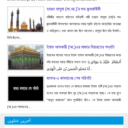
হযরত মাসুমা (সা.আ.)'র শুভ জন্মবার্ষিকী
নবীজীর আহলে বাইতের মহিয়সী নারী হযরত মাসুমা (সা)'র শুভ
জন্মবার্ষিকী উপলক্ষ্যে আপনাদের সবার প্রতি রইলো আন্তরিক শুভেচ্ছা
ও অভিনন্দন। তার আসল নাম ছিল ফাতেমা। মাসুমা ছিল তাঁর উপাধি।
তিনি ছিলেন...
ইমাম আসকারী (আ.)এর মাজার যিয়ারতের পদ্ধতি
ইরাকের সামেরা শহরে ইমাম হাসান আসকারী (আ.)এর যিয়ারতের জন্য
তাঁর কবরের কাছে দাঁড়িয়ে বলতে হবে: أَلسَّلاَمُ عَلَيْكَ يَا مَوْلاَيَ يَا
أَبَا مُحَمَّدٍ الْحَسَنَ بْنَ عَلَى الْهَادِيَ...
জাফর-এ কাযযাবের শেষ পরিণতি
দুঃখজনক হলেও সত্য যে জাফরে কাযযাব ইমাম হাদী (আ.)এর সন্তান
হলেও তার অবস্থা ছিল নূহ (আ.)এর সন্তানের ন্যায়। সে তার যুগে
“আবুল কারায়েন” নামে সুপরিচিত ছিল। সে ইমাম হাসান আসকারী
(আ.)এর শাহাদতের...
آخرین عناوین