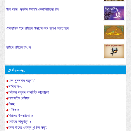
ঈদে গাদির : মুসলিম উম্মাহ’র নেতা নির্বাচনের দিন
ঐতিহাসিক ঈদে গাদীরকে ঈমানের সঙ্গে গ্রহণ করতে হবে
হাদীসে গাদীরের তাৎপর্য
پیشنهادی
কেন মুসলমান হত্যা?
সাকিফাহ-৩
ফকিহর কতৃত্ব সম্পর্কিত আলোচনা
দামম্পতির বৈশিষ্ট্য
বিবাহ
সাকিফাহ
বিবাহের উপকারিতা-৫
ফকিহর আনুগত্য-১
রজব মাসের গুরুত্বপূর্ণ দিন সমূহ