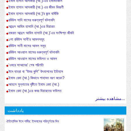
ইমাম হাসান আসকারী (আ.)-এর ইমামতকাল
ইমাম হাসান আসকারী (আ.) এর জীবন বিবরণী
ইমাম হাসান আসকারি (আ.)'র জন্ম বার্ষিকি
রবিউস সানি মাসের গুরুত্বপূর্ণ ঘটনাবলি
আব্দুল আযিম হাসানি (আ.)এর যিয়ারত
হজরত আব্দুল আযিম হাসানি (আ.)’এর সংক্ষিপ্ত জীবনি
১লা রবিউস সানী’র আমলসমূহ
রবিউস সানী মাসের আমল সমূহ
রবিউল আওয়াল মাসের গুরুত্বপূর্ণ ঘটনাবলি
রবিউল আওয়াল মাসের ফযিলত ও আমল
‘ওমরে সাআদের’ শেষ পরিণতি
ঈদে যাহরা বা “উমর কুশি” উৎযাপনের ইতিহাস
ইমাম রেযা (আ.) কিভাবে শাহাদত বরণ করেন?
আহলে সুন্নাতের দৃষ্টিতে ইমাম রেযা (আ.)
ইমাম রেযা (আ.)এর কবর যিয়ারতের ফযিলত
مشاهده بیشتر...
یادداشت
ঐতিহাসিক ঈদে গাদীর: ইসলামের পরিপূর্ণতার দিন