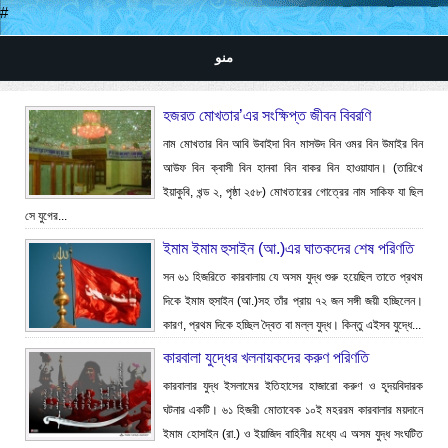
#
منو
হজরত মোখতার’এর সংক্ষিপ্ত জীবন বিবরণি
নাম মোখতার বিন আবি উবাইদা বিন মাসউদ বিন ওমর বিন উমাইর বিন
আউফ বিন ক্বাসী বিন হানবা বিন বাকর বিন হাওয়াযান। (তারিখে
ইয়াকুবি, খন্ড ২, পৃষ্ঠা ২৫৮) মোখতারের গোত্রের নাম সাকিফ যা ছিল
সে যুগের...
ইমাম ইমাম হুসাইন (আ.)এর ঘাতকদের শেষ পরিণতি
সন ৬১ হিজরিতে কারবালায় যে অসম যুদ্ধ শুরু হয়েছিল তাতে প্রথম
দিকে ইমাম হুসাইন (আ.)সহ তাঁর প্রায় ৭২ জন সঙ্গী জয়ী হচ্ছিলেন।
কারণ, প্রথম দিকে হচ্ছিল দ্বৈত বা মল্ল যুদ্ধ। কিন্তু এইসব যুদ্ধে...
কারবালা যুদ্ধের খলনায়কদের করুণ পরিণতি
কারবালার যুদ্ধ ইসলামের ইতিহাসের হাজারো করুণ ও হূদয়বিদারক
ঘটনার একটি। ৬১ হিজরী মোতাবেক ১০ই মহররম কারবালার ময়দানে
ইমাম হোসাইন (রা.) ও ইয়াজিদ বাহিনীর মধ্যে এ অসম যুদ্ধ সংঘটিত