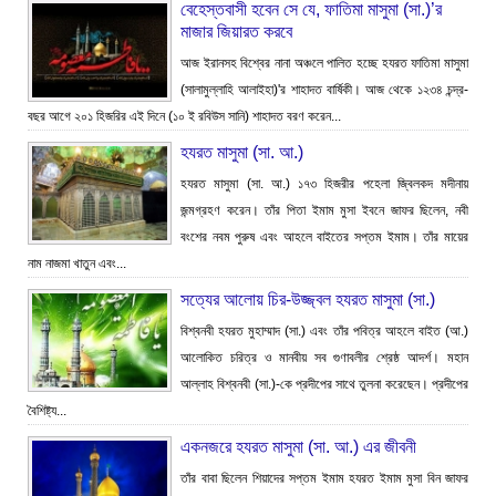
বেহেস্তবাসী হবেন সে যে, ফাতিমা মাসুমা (সা.)’র
মাজার জিয়ারত করবে
আজ ইরানসহ বিশ্বের নানা অঞ্চলে পালিত হচ্ছে হযরত ফাতিমা মাসুমা
(সালামুল্লাহি আলাইহা)'র শাহাদত বার্ষিকী। আজ থেকে ১২৩৪ চন্দ্র-
বছর আগে ২০১ হিজরির এই দিনে (১০ ই রবিউস সানি) শাহাদত বরণ করেন...
হযরত মাসুমা (সা. আ.)
হযরত মাসুমা (সা. আ.) ১৭৩ হিজরীর পহেলা জ্বিলকদ মদীনায়
জন্মগ্রহণ করেন। তাঁর পিতা ইমাম মুসা ইবনে জাফর ছিলেন, নবী
বংশের নবম পুরুষ এবং আহলে বাইতের সপ্তম ইমাম। তাঁর মায়ের
নাম নাজমা খাতুন এবং...
সত্যের আলোয় চির-উজ্জ্বল হযরত মাসুমা (সা.)
বিশ্বনবী হযরত মুহাম্মাদ (সা.) এবং তাঁর পবিত্র আহলে বাইত (আ.)
আলোকিত চরিত্র ও মানবীয় সব গুণাবলীর শ্রেষ্ঠ আদর্শ। মহান
আল্লাহ বিশ্বনবী (সা.)-কে প্রদীপের সাথে তুলনা করেছেন। প্রদীপের
বৈশিষ্ট্য...
একনজরে হযরত মাসুমা (সা. আ.) এর জীবনী
তাঁর বাবা ছিলেন শিয়াদের সপ্তম ইমাম হযরত ইমাম মুসা বিন জাফর