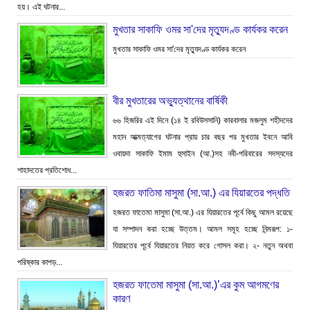
হয়। এই ঘটনার...
মুখতার সাকাফি ওমর সা'দের মৃত্যুদণ্ড কার্যকর করেন
মুখতার সাকাফি ওমর সা'দের মৃত্যুদণ্ড কার্যকর করেন
বীর মুখতারের অভ্যুত্থানের বার্ষিকী
৬৬ হিজরির এই দিনে (১৪ ই রবিউসসানি) কারবালার মজলুম শহীদদের
মহান আত্মত্যাগের ঘটনার প্রায় চার বছর পর মুখতার ইবনে আবি
ওবায়দা সাকাফি ইমাম হুসাইন (আ.)সহ নবী-পরিবারের সদস্যদের
শাহাদতের প্রতিশোধ...
হজরত ফাতিমা মাসুমা (সা.আ.) এর যিয়ারতের পদ্ধতি
হজরত ফাতেমা মাসুমা (সা.আ.) এর যিয়ারতের পূর্বে কিছু আমল রয়েছে
যা সম্পাদন করা হচ্ছে উত্তম। আমল সমূহ হচ্ছে নিন্মরূপ: ১-
যিয়ারতের পূর্বে যিয়ারতের নিয়ত করে গোসল করা। ২- নতুন অথবা
পরিষ্কার কাপড়...
হজরত ফাতেমা মাসুমা (সা.আ.)’এর কুম আগমণের
কারণ