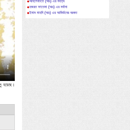
আহলেবাইত (আঃ) এর মহত্ব
হজরত ফাতেমা (আঃ) এর মর্যাদা
ইমাম মাহদি (আঃ) এর আবির্ভাবের বরকত
ালু হয়েছে।