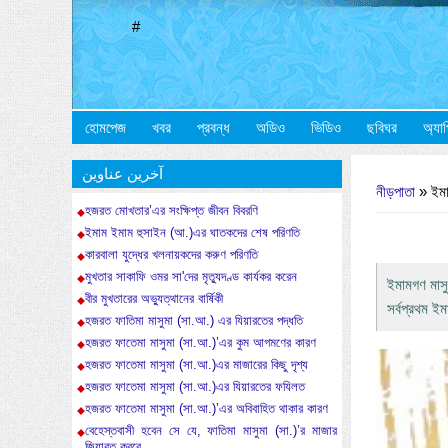
#
হোমপেজ
খবর
প্রবন্ধ
অডিও
ভিডিও
ছবিঘর
অ্যা
আপনি এখানে
آخرین عناوین
নীড়পাতা
» ইমাম
হজরত মোখতার’এর সংক্ষিপ্ত জীবন বিবরণি
ইমাম ইমাম হুসাইন (আ.)এর ঘাতকদের শেষ পরিণতি
কারবালা যুদ্ধের খলনায়কদের করুণ পরিণতি
মুখতার সাকাফি ওমর সা'দের মৃত্যুদণ্ড কার্যকর করেন
ইমামগণ মাসু
বীর মুখতারের অভ্যুত্থানের বার্ষিকী
সর্বপ্রথম 
হজরত ফাতিমা মাসুমা (সা.আ.) এর যিয়ারতের পদ্ধতি
হজরত ফাতেমা মাসুমা (সা.আ.)’এর কুম আগমণের কারণ
হজরত ফাতেমা মাসুমা (সা.আ.)এর মাজারের কিছু দৃশ্য
হজরত ফাতেমা মাসুমা (সা.আ.)এর যিয়ারতের ফযিলত
হজরত ফাতেমা মাসুমা (সা.আ.)’এর অবিবাহিত থাকার কারণ
বেহেস্তবাসী হবেন সে যে, ফাতিমা মাসুমা (সা.)’র মাজার
জিয়ারত করবে