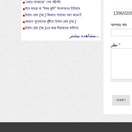
‘ওমরে সাআদের’ শেষ পরিণতি
ঈদে যাহরা বা “উমর কুশি” উৎযাপনের ইতিহাস
1396/02/
ইমাম রেযা (আ.) কিভাবে শাহাদত বরণ করেন?
আহলে সুন্নাতের দৃষ্টিতে ইমাম রেযা (আ.)
আপনার নাম
ইমাম রেযা (আ.)এর কবর যিয়ারতের ফযিলত
مشاهده بیشتر...
نظر
*