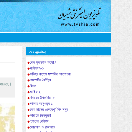
پیشنهادی
কেন মুসলমান হত্যা?
সাকিফাহ-৩
ফকিহর কতৃত্ব সম্পর্কিত আলোচনা
দামম্পতির বৈশিষ্ট্য
ু হয়েছে।
বিবাহ
সাকিফাহ
বিবাহের উপকারিতা-৫
ফকিহর আনুগত্য-১
রজব মাসের গুরুত্বপূর্ণ দিন সমূহ
আয়াতে জিলকুরবা
ইমামের বৈশিষ্ট্য
কোরআন ও রাজআত