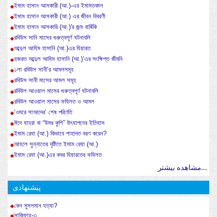
ইমাম হাসান আসকারী (আ.)-এর ইমামতকাল
ইমাম হাসান আসকারী (আ.) এর জীবন বিবরণী
ইমাম হাসান আসকারি (আ.)'র জন্ম বার্ষিকি
রবিউস সানি মাসের গুরুত্বপূর্ণ ঘটনাবলি
আব্দুল আযিম হাসানি (আ.)এর যিয়ারত
হজরত আব্দুল আযিম হাসানি (আ.)’এর সংক্ষিপ্ত জীবনি
১লা রবিউস সানী’র আমলসমূহ
রবিউস সানী মাসের আমল সমূহ
রবিউল আওয়াল মাসের গুরুত্বপূর্ণ ঘটনাবলি
রবিউল আওয়াল মাসের ফযিলত ও আমল
‘ওমরে সাআদের’ শেষ পরিণতি
ঈদে যাহরা বা “উমর কুশি” উৎযাপনের ইতিহাস
ইমাম রেযা (আ.) কিভাবে শাহাদত বরণ করেন?
আহলে সুন্নাতের দৃষ্টিতে ইমাম রেযা (আ.)
ইমাম রেযা (আ.)এর কবর যিয়ারতের ফযিলত
مشاهده بیشتر...
پیشنهادی
কেন মুসলমান হত্যা?
সাকিফাহ-৩