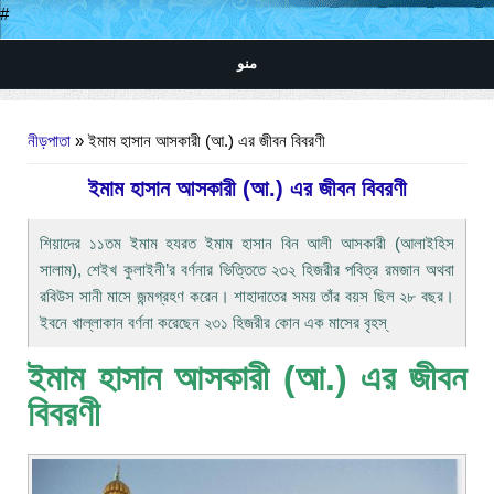
#
منو
আপনি এখানে
নীড়পাতা
» ইমাম হাসান আসকারী (আ.) এর জীবন বিবরণী
ইমাম হাসান আসকারী (আ.) এর জীবন বিবরণী
শিয়াদের ১১তম ইমাম হযরত ইমাম হাসান বিন আলী আসকারী (আলাইহিস
সালাম), শেইখ কুলাইনী’র বর্ণনার ভিত্তিতে ২৩২ হিজরীর পবিত্র রমজান অথবা
রবিউস সানী মাসে জন্মগ্রহণ করেন। শাহাদাতের সময় তাঁর বয়স ছিল ২৮ বছর।
ইবনে খাল্লাকান বর্ণনা করেছেন ২৩১ হিজরীর কোন এক মাসের বৃহস্
ইমাম হাসান আসকারী (আ.) এর জীবন
বিবরণী