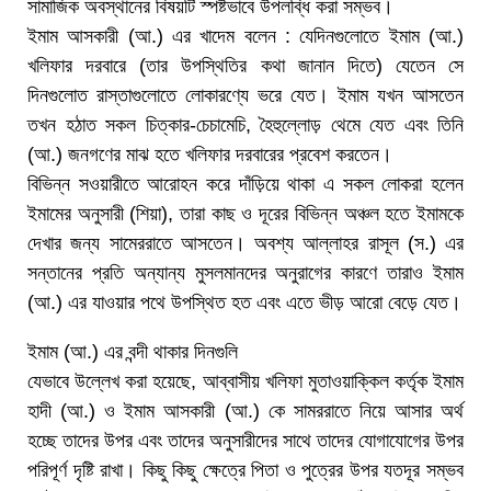
সামাজিক অবস্থানের বিষয়টি স্পষ্টভাবে উপলব্ধি করা সম্ভব।
ইমাম আসকারী (আ.) এর খাদেম বলেন : যেদিনগুলোতে ইমাম (আ.)
খলিফার দরবারে (তার উপস্থিতির কথা জানান দিতে) যেতেন সে
দিনগুলোত রাস্তাগুলোতে লোকারণ্যে ভরে যেত। ইমাম যখন আসতেন
তখন হঠাত সকল চিত্কার-চেচামেচি, হৈহুল্লোড় থেমে যেত এবং তিনি
(আ.) জনগণের মাঝ হতে খলিফার দরবারের প্রবেশ করতেন।
বিভিন্ন সওয়ারীতে আরোহন করে দাঁড়িয়ে থাকা এ সকল লোকরা হলেন
ইমামের অনুসারী (শিয়া), তারা কাছ ও দূরের বিভিন্ন অঞ্চল হতে ইমামকে
দেখার জন্য সামেররাতে আসতেন। অবশ্য আল্লাহর রাসূল (স.) এর
সন্তানের প্রতি অন্যান্য মুসলমানদের অনুরাগের কারণে তারাও ইমাম
(আ.) এর যাওয়ার পথে উপস্থিত হত এবং এতে ভীড় আরো বেড়ে যেত।
ইমাম (আ.) এর বন্দী থাকার দিনগুলি
যেভাবে উল্লেখ করা হয়েছে, আব্বাসীয় খলিফা মুতাওয়াক্কিল কর্তৃক ইমাম
হাদী (আ.) ও ইমাম আসকারী (আ.) কে সামররাতে নিয়ে আসার অর্থ
হচ্ছে তাদের উপর এবং তাদের অনুসারীদের সাথে তাদের যোগাযোগের উপর
পরিপূর্ণ দৃষ্টি রাখা। কিছু কিছু ক্ষেত্রে পিতা ও পুত্রের উপর যতদূর সম্ভব