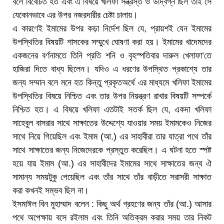
বলে বিবেচিত হত এবং এ বিষয়ে খলিফা সন্ত্রস্ত ও উদ্বিগ্ন ছিল তাই সে
যেকোনভাবে এর উপর নজরদারীর চেষ্টা চালায়।
এ কারণেই ইমামের উপর কড়া নির্দেশ ছিল যে, প্রায়শই যেন ইমামের
উপস্থিতির বিষয়টি শাসকের সম্মুখে ঘোষণা করা হয়। ইমামের খাদেমদের
একজনের বর্ণনামতে তিনি প্রতি শনি ও বৃহস্পতিবার দারুল খেলাফা’তে
হাজিরা দিতে বাধ্য ছিলেন। যদিও এ ধরণের উপস্থিত প্রকাশ্যে তার
জন্য সম্মান বলে মনে হত কিন্তু প্রকৃতঅর্থে এর মাধ্যমে খলিফা ইমামের
উপস্থিতির বিষয়ে নিশ্চিত এবং তার উপর নিয়ন্ত্রণ রাখার বিষয়টি সম্পর্কে
নিশ্চিত হত। এ বিষয়ে খলিফা এতটাই সতর্ক ছিল যে, একদা খলিফা
সাহেবুল বাসরার সাথে সাক্ষাতের উদ্দেশ্যে যাওয়ার সময় ইমামকেও নিজের
সাথে নিয়ে গিয়েছিল এবং ইমাম (আ.) এর সাহাবীরা তার যাত্রা পথে তাঁর
সাথে সাক্ষাতের জন্য নিজেদেরকে প্রস্তুত করেছিল। এ ঘটনা হতে স্পষ্ট
হয়ে যায় ইমাম (আ.) এর সাহাবীদের ইমামের সাথে সাক্ষাতের জন্য ঐ
সামান্য সময়টুকু পেয়েছিল এবং তাঁর সাথে তাঁর বাড়ীতে সরাসরী সাক্ষাত
করা কখনই সম্ভব ছিল না।
ইসমাঈল বিন মুহাম্মাদ বলেন : কিছু অর্থ গ্রহণের জন্য তাঁর (আ.) আসার
পথে অপেক্ষায় বসে রইলাম এবং তিনি অতিক্রম করার সময় তার নিকট