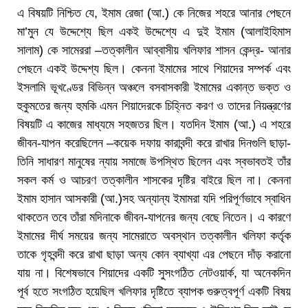
এ বিষয়টি নিশ্চিত যে, ইমাম রেজা (আ.) কে নিজের শহরে আনার পেছনে
মা’মুন যে উদ্দেশ্যে ছিল একই উদ্দেশ্যে এ দুই ইমাম (আলাইহিমাস
সালাম) কে সামেররা –তত্কালীন আব্বাসীয় খলিফার শাসন কেন্দ্র- আনার
পেছনে একই উদ্দেশ্য ছিল। কেননা ইমামের সাথে শিয়াদের সম্পর্ক এবং
ইসলামি ভূখণ্ডের বিভিন্ন অঞ্চলে বসবাসকারী ইমামের একান্ত ভক্ত ও
হুকুমতের জন্য হুমকি এমন শিয়াদেরকে চিহ্নিত করণ ও তাদের নিয়ন্ত্রণের
বিষয়টি এ কাজের মাধ্যমে সহজতর ছিল। যতদিন ইমাম (আ.) এ শহরে
জীবন-যাপন করেছিলেন –কয়েক দফায় কারাবন্দী করে রাখার দিনগুলি ছাড়া-
তিনি সাধারণ মানুষের ন্যায় সমাজে উপস্থিত ছিলেন এবং স্বভাবতই তাঁর
সকল কর্ম ও আচরণ তত্কালীন শাসকের দৃষ্টির বাইরে ছিল না। কেননা
ইমাম হাসান আসকারী (আ.)সহ অন্যান্য ইমামরা যদি পরিপূর্ণভাবে স্বাধিন
থাকতেন তবে তাঁরা মদিনাকে জীবন-যাপনের জন্য বেছে নিতেন। এ কারণে
ইমামের দীর্ঘ সময়ের জন্য সামেরাতে অবস্থান তত্কালীন খলিফা কর্তৃক
তাকে গৃহবন্দী করে রাখা ছাড়া অন্য কোন ব্যাখ্যা এর পেছনে দাঁড় করানো
যায় না। বিশেষভাবে শিয়াদের একটি সুসংগঠিত নেটওয়ার্ক, যা অনেকদিন
পূর্ব হতে সংগঠিত হয়েছিল খলিফার দৃষ্টিতে ব্যাপক গুরুত্বপূর্ণ একটি বিষয়