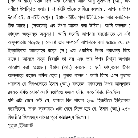
(দিন ও রাত) বইটি ছিল এবং সেখানে আমি আবু মুহাম্মাদ (আ.) এর
সমীপে উপস্থিত হলাম। ঐ বইটি তাঁকে দেখিয়ে বললাম : আপনার উপর
উত্সর্গ হই, এ বইটি দেখুন। ইমাম বইটির পৃষ্ঠা উল্টাচ্ছিলেন আর বলছিলেন
ঠিক আছে। (সকলের) এর উপর আমল করা উচিত। আমি বললাম :
ফাদ্বল অত্যন্ত অসুস্থ। আমি শুনেছি আপনার বদদোয়াতে সে এই
অসুস্থতায় পড়েছে। কেননা তার সম্পর্কে আপনাকে বলা হয়েছে যে, সে
ইব্রাহিমকে আল্লাহর রাসূল (স.) এর ওয়াসি’র উপর প্রাধান্য দিয়ে
থাকে। আসলে সত্য বিষয়টি তা নয় এবং তার উপর মিথ্যা অপবাদ
আরোপ করা হয়েছে। ইমাম (আ.) বললেন : হ্যাঁ ফাদ্বলের উপর
আল্লাহর রহমত বর্ষিত হোক। বুদাক বলেন : আমি ফিরে এসে বুঝতে
পারলাম যে দিনগুলোতে ইমাম (আ.) বলতেন ‘ফাজলের উপর আল্লাহর
রহমত বর্ষিত হোক’ সে দিনগুলিতে ফজল দুনিয়া হতে বিদায় নিয়েছিল।
যদি এটা মেনে নেই যে, ফাজল বিন শাযান ২৬০ হিজরীতে ইন্তিকাল
করেছিলেন, তখন স্বভাবতঃ এটা মেনে নিতে হবে যে, ইমাম (আ.) ২৫৯
হিজরী’র জিলহজ্ব মাসের পূর্বে কারারুদ্ধ ছিলেন।
সূত্রঃ ইন্টারনেট