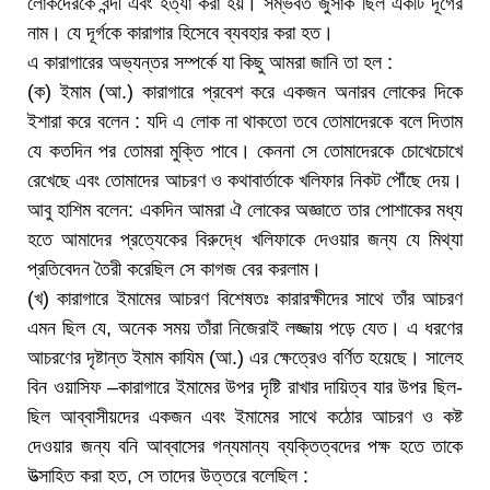
লোকদেরকে বন্দী এবং হত্যা করা হয়। সম্ভবত জুসাক ছিল একটি দূর্গের
নাম। যে দূর্গকে কারাগার হিসেবে ব্যবহার করা হত।
এ কারাগারের অভ্যন্তর সম্পর্কে যা কিছু আমরা জানি তা হল :
(ক) ইমাম (আ.) কারাগারে প্রবেশ করে একজন অনারব লোকের দিকে
ইশারা করে বলেন : যদি এ লোক না থাকতো তবে তোমাদেরকে বলে দিতাম
যে কতদিন পর তোমরা মুক্তি পাবে। কেননা সে তোমাদেরকে চোখেচোখে
রেখেছে এবং তোমাদের আচরণ ও কথাবার্তাকে খলিফার নিকট পৌঁছে দেয়।
আবু হাশিম বলেন: একদিন আমরা ঐ লোকের অজ্ঞাতে তার পোশাকের মধ্য
হতে আমাদের প্রত্যেকের বিরুদ্ধে খলিফাকে দেওয়ার জন্য যে মিথ্যা
প্রতিবেদন তৈরী করেছিল সে কাগজ বের করলাম।
(খ) কারাগারে ইমামের আচরণ বিশেষতঃ কারারক্ষীদের সাথে তাঁর আচরণ
এমন ছিল যে, অনেক সময় তাঁরা নিজেরাই লজ্জায় পড়ে যেত। এ ধরণের
আচরণের দৃষ্টান্ত ইমাম কাযিম (আ.) এর ক্ষেত্রেও বর্ণিত হয়েছে। সালেহ
বিন ওয়াসিফ –কারাগারে ইমামের উপর দৃষ্টি রাখার দায়িত্ব যার উপর ছিল-
ছিল আব্বাসীয়দের একজন এবং ইমামের সাথে কঠোর আচরণ ও কষ্ট
দেওয়ার জন্য বনি আব্বাসের গন্যমান্য ব্যক্তিত্বদের পক্ষ হতে তাকে
উত্সাহিত করা হত, সে তাদের উত্তরে বলেছিল :