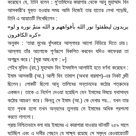
করেছেন যে, তিনি বলেন : মু’তামিদের কারাগার থেকে আবু মুহাম্মাদ বিন
আসকারী’র মুক্ত হওয়ার সময় আমি নিজেই তার হাতের লেখা পড়েছি,
তিনি এ আয়াতটি লিখেছিলেন :
«یریدون لیطفئوا نور الله بأفواههم و الله متمّ نوره و لو
كره الكافرون»
অনুবাদ : ‘তারা মুখের ফুঁৎকারে আল্লাহর আলো নিভিয়ে দিতে চায়।
আল্লাহ তাঁর আলোকে পূর্ণরূপে বিকশিত করবেন যদিও কাফেররা তা
অপছন্দ করে।’ [সূরা আছ-ছফ : ৮]
শেইখ মুফিদ (রহ.) মুহাম্মাদ বিন ইসমাঈল আলাউই হতে বর্ণনা করেছেন :
ইমাম আসকারী (আ.) আলী বিন তামাশ (অথবা বারমাশ)-এর নিকট বন্দী
ছিলেন। লোকটি ছিলো আবু তালিবের সন্তানদের কঠোর শত্রুদের
একজন। তাকে এ নির্দেশ দেওয়া হয়েছিল যেন ইমামের বিষয়ে যথাসাধ্য
কঠোর আচরণ করে। কিন্তু সে ইমাম (আ.) কে দেখার পর... যখন তার
হতে পৃথক হলো তখন অন্যদের তুলনায় সে ইমামের অধিক প্রশংসা
করতে লাগলো।
প্রায় নিশ্চিতভাবে বলা যায় ইমামের এ কারাগারা যাওয়ার ঘটনাটি ২৫৯ সালে
ঘটেছিল এবং এ দাবীর পেছনে যে সাক্ষ্য রয়েছে সে সমৃদ্ধ রেওয়ায়েতটি