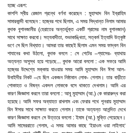
হচ্ছে এরূপ:
কাশশি স্বীয় রেজাল গ্রন্থে বর্ণনা করেছেন : মুহাম্মাদ বিন ইব্রাহিম
সামারকান্দী বলেছেন : হজ্বের পথে ছিলাম, এ সময় সিদ্ধান্ত নিলাম আমার
বুদাক বুশানজানীর (হেরাতের অন্তর্ভুক্ত একটি গ্রামের নাম বুশানজান)
সাথে সাক্ষাত করবো। সত্যবাদীতা, শুভাকাঙ্খিতা, সত্কর্ম ইত্যাদি উত্কৃষ্ট
গুণে সে ছিল বিখ্যাত। আমরা তার কাছেই ছিলাম এমন সময় ফাদ্বল বিন
শাযানের কথা উঠলো, বুদাক বললে : সে পেটের –গ্যাসের- ব্যাথায়
অত্যন্ত অসুস্থ হয়ে পড়েছে... বুদাক আরো বললো : এক সফরে আমি
হজ্বের উদ্দেশ্যে মক্কায় যাওয়ার সময় আমি মুহাম্মাদ বিন ঈসা আল-
উবাইদীর নিকট –যে ছিল একজন নিষ্ঠাবান লোক- গেলাম। তার বাড়ীতে
শোকাহত ও বিষন্ন একদল লোককে বসে থাকতে দেখলাম। আমি এর
কারণ জিজ্ঞাসা করলে তারা বললো : আবু মুহাম্মাদ (আ.) কে কারারুদ্ধ করা
হয়েছে। আমি সফর অব্যাহত রাখলাম এবং ফেরার পথে পূনরায় মুহাম্মাদ
বিন ঈসার সাথে সাক্ষাত করতে গেলাম। তাকে অত্যন্ত আনন্দিত দেখে
কারণ জিজ্ঞাসা করলে সে উত্তরে বললো : ইমাম (আ.) মুক্তি পেয়েছেন।
আমি সামেররাতে গেলাম, এ সময় আমার কাছে ‘ইয়াওম ওয়া লাইলাহ’