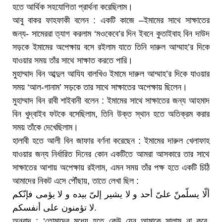
হতে আর্থিক সহযোগিতা প্রার্থনা করেছিলাম।
আবু বাকর ফাহফাকী বলেন : একটি কাজে –ইমামের সাথে সাক্ষাতের
জন্য- সামেররা ত্যাগ করলাম ‘মওকেবে’র দিন ইবনে কুতাইবাহ বিন দাউদ
সড়কে ইমামের অপেক্ষায় বসে রইলাম যাতে তিনি দারুল আম্মাহ’র দিকে
যাওয়ার সময় তাঁর সাথে সাক্ষাত করতে পারি।
মুহাম্মাদ বিন আব্দুল আযিয বালখিও ইমামে দারুল আম্মাহ’র দিকে যাওয়ার
সময় ‘আল-গানাম’ সড়কে তার সাথে সাক্ষাতের অপেক্ষায় ছিলেন।
মুহাম্মাদ বিন রাবী শাইবানী বলেন : ইমামের সাথে সাক্ষাতের জন্য আহমাদ
বিন খুদ্বাইব ফটকে বসেছিলাম, তিনি উক্ত স্থান হতে অতিক্রম করার
সময় তাঁকে দেখেছিলাম।
হালাবী হতে আলী বিন জাফার বর্ণনা করেছেন : ইমামের দারুল খেলাফাহ
যাওয়ার জন্য নির্ধারিত দিনের কোন একটিতে আমরা আসকারে তার সাথে
সাক্ষাতের আশায় অপেক্ষায় রইলাম, এমন সময় তাঁর পক্ষ হতে একটি চিঠি
আমাদের নিকট এসে পৌঁছায়, তাতে লেখা ছিল :
ألّا یسلّمنّ علىّ أحد و لا یشیر إلىّ بیده و لا یؤمى فإنّكم
لا تؤمنون على أنفسكم.
অনুবাদ : ‘তোমাদের মধ্যে হতে কেউ যেন আমাকে সালাম না করে,