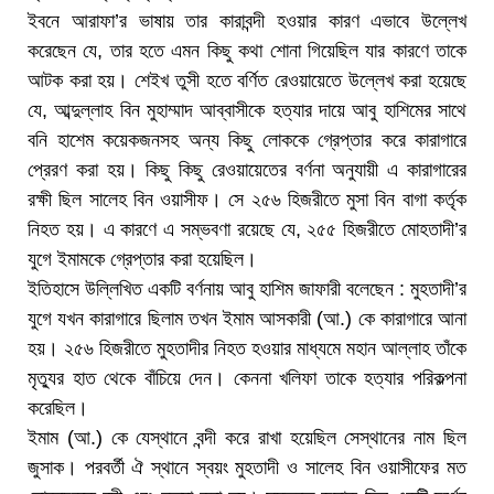
ইবনে আরাফা’র ভাষায় তার কারাবন্দী হওয়ার কারণ এভাবে উল্লেখ
করেছেন যে, তার হতে এমন কিছু কথা শোনা গিয়েছিল যার কারণে তাকে
আটক করা হয়। শেইখ তুসী হতে বর্ণিত রেওয়ায়েতে উল্লেখ করা হয়েছে
যে, আব্দুল্লাহ বিন মুহাম্মাদ আব্বাসীকে হত্যার দায়ে আবু হাশিমের সাথে
বনি হাশেম কয়েকজনসহ অন্য কিছু লোককে গ্রেপ্তার করে কারাগারে
প্রেরণ করা হয়। কিছু কিছু রেওয়ায়েতের বর্ণনা অনুযায়ী এ কারাগারের
রক্ষী ছিল সালেহ বিন ওয়াসীফ। সে ২৫৬ হিজরীতে মুসা বিন বাগা কর্তৃক
নিহত হয়। এ কারণে এ সম্ভবণা রয়েছে যে, ২৫৫ হিজরীতে মোহতাদী’র
যুগে ইমামকে গ্রেপ্তার করা হয়েছিল।
ইতিহাসে উল্লিখিত একটি বর্ণনায় আবু হাশিম জাফারী বলেছেন : মুহতাদী’র
যুগে যখন কারাগারে ছিলাম তখন ইমাম আসকারী (আ.) কে কারাগারে আনা
হয়। ২৫৬ হিজরীতে মুহতাদীর নিহত হওয়ার মাধ্যমে মহান আল্লাহ তাঁকে
মৃত্যুর হাত থেকে বাঁচিয়ে দেন। কেননা খলিফা তাকে হত্যার পরিকল্পনা
করেছিল।
ইমাম (আ.) কে যেস্থানে বন্দী করে রাখা হয়েছিল সেস্থানের নাম ছিল
জুসাক। পরবর্তী ঐ স্থানে স্বয়ং মুহতাদী ও সালেহ বিন ওয়াসীফের মত