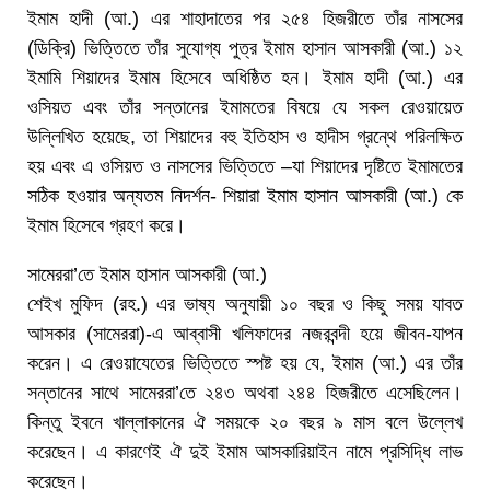
ইমাম হাদী (আ.) এর শাহাদাতের পর ২৫৪ হিজরীতে তাঁর নাসসের
(ডিক্রি) ভিত্তিতে তাঁর সুযোগ্য পুত্র ইমাম হাসান আসকারী (আ.) ১২
ইমামি শিয়াদের ইমাম হিসেবে অধিষ্ঠিত হন। ইমাম হাদী (আ.) এর
ওসিয়ত এবং তাঁর সন্তানের ইমামতের বিষয়ে যে সকল রেওয়ায়েত
উল্লিখিত হয়েছে, তা শিয়াদের বহু ইতিহাস ও হাদীস গ্রন্থে পরিলক্ষিত
হয় এবং এ ওসিয়ত ও নাসসের ভিত্তিতে –যা শিয়াদের দৃষ্টিতে ইমামতের
সঠিক হওয়ার অন্যতম নিদর্শন- শিয়ারা ইমাম হাসান আসকারী (আ.) কে
ইমাম হিসেবে গ্রহণ করে।
সামেররা’তে ইমাম হাসান আসকারী (আ.)
শেইখ মুফিদ (রহ.) এর ভাষ্য অনুযায়ী ১০ বছর ও কিছু সময় যাবত
আসকার (সামেররা)-এ আব্বাসী খলিফাদের নজরবন্দী হয়ে জীবন-যাপন
করেন। এ রেওয়াযেতের ভিত্তিতে স্পষ্ট হয় যে, ইমাম (আ.) এর তাঁর
সন্তানের সাথে সামেররা’তে ২৪৩ অথবা ২৪৪ হিজরীতে এসেছিলেন।
কিন্তু ইবনে খাল্লাকানের ঐ সময়কে ২০ বছর ৯ মাস বলে উল্লেখ
করেছেন। এ কারণেই ঐ দুই ইমাম আসকারিয়াইন নামে প্রসিদ্ধি লাভ
করেছেন।