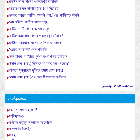
রবিউস সানি মাসের গুরুত্বপূর্ণ ঘটনাবলি
আব্দুল আযিম হাসানি (আ.)এর যিয়ারত
হজরত আব্দুল আযিম হাসানি (আ.)’এর সংক্ষিপ্ত জীবনি
১লা রবিউস সানী’র আমলসমূহ
রবিউস সানী মাসের আমল সমূহ
রবিউল আওয়াল মাসের গুরুত্বপূর্ণ ঘটনাবলি
রবিউল আওয়াল মাসের ফযিলত ও আমল
‘ওমরে সাআদের’ শেষ পরিণতি
ঈদে যাহরা বা “উমর কুশি” উৎযাপনের ইতিহাস
ইমাম রেযা (আ.) কিভাবে শাহাদত বরণ করেন?
আহলে সুন্নাতের দৃষ্টিতে ইমাম রেযা (আ.)
ইমাম রেযা (আ.)এর কবর যিয়ারতের ফযিলত
مشاهده بیشتر...
پیشنهادی
কেন মুসলমান হত্যা?
সাকিফাহ-৩
ফকিহর কতৃত্ব সম্পর্কিত আলোচনা
দামম্পতির বৈশিষ্ট্য
বিবাহ