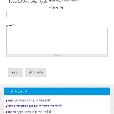
নতুন কমেন্ট যুক্ত করুন
1396/10/06
تاریخ انتشار:
আপনার নাম
نظر
*
آخرین عناوین
হজরত মোখতার’এর সংক্ষিপ্ত জীবন বিবরণি
ইমাম ইমাম হুসাইন (আ.)এর ঘাতকদের শেষ পরিণতি
কারবালা যুদ্ধের খলনায়কদের করুণ পরিণতি