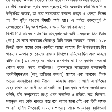
ক্ষেত্র ছাড়া অধিকাংশ ক্ষেত্রে তাঁর সাথে সম্মানজনক ব্যবহার করেছে।
যে দীর্ঘ রেওয়ায়েত প্রায় সকল গ্রন্থেই তাঁর অবস্থার বর্ণনা দিতে গিয়ে
উল্লিখিত হয়েছে, তা হতে সামেররাতে ইমামের মহত্ব ও গুরুত্ব দিনের
পর দিন বৃদ্ধি পাওয়ার বিষয়টি স্পষ্ট হয়। এ পর্যায়ে গুরুত্বপূর্ণ ঐ
রেওয়ায়েতের কিছু অংশ পাঠকদের জন্য উল্লেখ করা হল :
বিশিষ্ট শিয়া আলেম সায়াদ বিন আব্দুল্লাহ আশআরী –সম্ভবত তিন ইমাম
(আ.) এর সাথে সাক্ষাতের সৌভাগ্য তিনি অর্জন করেছেন- বলেন : ২২৮
হিজরী শাবান মাসের কোন একদিনে আমরা আহমাদ বিন উবাইদুল্লাহ বিন
খাকানের –তখন সে কোমের রাজস্ব বিভাগের দায়িত্বে ছিল এবং আহলে
বাইত (আ.) এর সদস্য ও কোমের জনগণের সাথে সে ব্যাপক শত্রুতা
পোষণ করত- সভায় বসেছিলাম। প্রসঙ্গক্রমে সামেররাতে বসবাসকারী
‘তালিবিয়্যূন’দের [আবু তালিবের বংশধর] মাযহাব এবং শাসকের নিকট
তাদের অবস্থানের কথা উঠলো। আহমাদ বললো : আমি আলাভিদের
মধ্যে হাসান বিন আলী বিন আসকারী [আ.] এর ন্যায় কাউকে দেখেনি এবং
শুনিনি, তাঁর সম্প্রদায়ের মধ্যে এমন সম্মানিত ও মার্জিত, সত, বিচক্ষণ,
মহানুভব আর কেউ থাকতে পারে বলে আমার জানা নেই এবং তিনি শাসক
ও বনি হাশিম উভয়েরই সম্মানের পাত্র। তাকে গন্যমান্য ব্যক্তিবর্গ