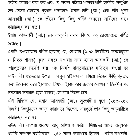
কঠোর আচরণ করা হত এবং যে সকল ঘটনায় শাসকগোষ্ঠি হুমকির সম্মুখীন
হত সেসব ক্ষেত্রে প্রথম পদক্ষেপে ইমাম হাদী (আ.) এবং তাঁর পুত্র
আসকারী (আ.) কে তাঁদের কিছু কিছু ঘনিষ্ট জনদের সাথীদের সাথে
কারারুদ্ধ করা হত।
ইমাম আসকারী (আ.) কে কারাবন্দী করার বিষয়ে বহু রেওয়ায়েত বর্ণিত
হয়েছে।
একটি রেওয়ায়েতে বর্ণিত হয়েছে যে, মো’তায (২৫৫ হিজরীতে ক্ষমতাচ্যুত
ও নিহত শাসক) কুফা সফরে যাওয়ার সময় ইমাম আসকারী (আ.) কে
গ্রেপ্তারের নির্দেশ দেয় এবং নির্দেশ বাস্তবায়নের দায়িত্ব দেওয়া হয়
সাঈদ বিন হাজেবের উপর। আবুল হাইসাম এ বিষয়ে নিজের উদ্বিগ্নতার
কথা উল্লেখ করে ইমামকে লিখলে ইমাম তার জবাবে লেখেন : তিনদিন পর
সমস্যার সমাধান হতে যাচ্ছে; মো’তায নিহত হবে।
এটা নিশ্চিত যে, ইমাম আসকারী (আ.) মুহতাদী’র যুগে (২৫৫-২৫৬
হিজরী) কিছুদিনের জন্য কারাগারে ছিলেন, এরপূর্বে তাঁর কিছু অনুসারীকে
কারারুদ্ধ করা হয়।
দাউদ বিন কাসেম ওরফে আবু হাশিম জাফারী –শিয়াদের মাঝে অন্যতম
খ্যাতি সম্পন্ন ব্যক্তিত্ব- ২৫২ সালে কারাগারে ছিলেন। খতিব বাগদাদী,