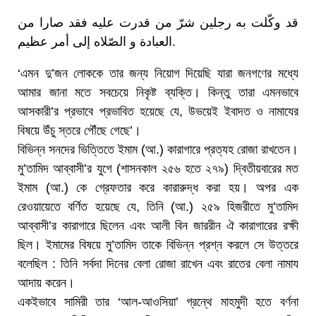
قد وكّلت به رجلین شرّ من قدرت علیه فقد صارا من
العبادة و الصّلاه إلى أمر عظیم.
‘এমন দু’জন লোককে তার জন্য নিয়োগ দিয়েছি যারা জনগণের মধ্যে
আমার জানা মতে সবচেয়ে নিকৃষ্ট ব্যক্তি। কিন্তু তারা এমনভাবে
আসকারী’র প্রভাবে প্রভাবিত হয়েছে যে, উভয়েই ইবাদত ও নামাযের
বিষয়ে উঁচু স্তরে পৌঁছে গেছে’।
বিভিন্ন সনদের ভিত্তিতে ইমাম (আ.) কারাগারে প্রত্যহ রোজা রাখতেন।
মু’তামিদ আব্বাসী’র যুগে (শাসনকাল ২৫৬ হতে ২৭৯) দ্বিতীয়বারের মত
ইমাম (আ.) কে গ্রেফতার করে কারারুদ্ধ করা হয়। অপর এক
রেওয়ায়েতে বর্ণিত হয়েছে যে, তিনি (আ.) ২৫৯ হিজরীতে মু’তামিদ
আব্বাসী’র কারাগারে ছিলেন এবং আলী বিন জাররীন ঐ কারাগারের রক্ষী
ছিল। ইমামের বিষয়ে মু’তামিদ তাকে বিভিন্ন প্রশ্ন করলে সে উত্তরে
বলেছিল : তিনি সর্বদা দিনের বেলা রোজা রাখেন এবং রাতের বেলা নামায
আদায় করেন।
একইভাবে সামিরী তার ‘আল-আওসিয়া’ গ্রন্থে মাহমুদী হতে বর্ণনা