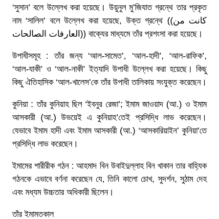
‘সুসান’ বলে উল্লেখ করা হয়েছে। উয়ুনুল মু’জিযাত গ্রন্থে তার প্রকৃত
নাম ‘সালিল’ বলে উল্লেখ করা হয়েছে, উক্ত গ্রন্থে ((کانت من
العارفات الصالحات)) বাক্যের মাধ্যমে তাঁর প্রশংসা করা হয়েছে।
উপাধীসমূহ : তাঁর জন্য ‘আল-সামেত’, ‘আল-হাদী’, ‘আল-রাফিক’,
‘আল-যাকী’ ও ‘আল-নাকী’ ইত্যাদি উপাধী উল্লেখ করা হয়েছে। কিছু
কিছু ঐতিহাসিক ‘আল-খালেস’কে তাঁর উপাধী তালিকায় সংযুক্ত করেছেন।
কুনিয়া : তাঁর কুনিয়াহ ছিল ‘ইবনুর রেজা’; ইমাম জাওয়াদ (আ.) ও ইমাম
আসকারী (আ.) উভয়েই এ কুনিয়াহ’তেই প্রসিদ্ধি লাভ করেছেন।
যেভাবে ইমাম হাদী এবং ইমাম আসকারী (আ.) ‘আসকারিয়াইন’ কুনিয়া’তে
প্রসিদ্ধি লাভ করেছেন।
ইমামের শারীরীক গঠন : আহমাদ বিন উবাইদুল্লাহ বিন খাকান তার বাহ্যিক
গঠনকে এভাবে বর্ণনা করেছেন যে, তিনি কালো চোখ, সুদর্শন, সুঠাম দেহ
এবং মধ্যম উচ্চতার অধিকারী ছিলেন।
তাঁর ইমামতকাল