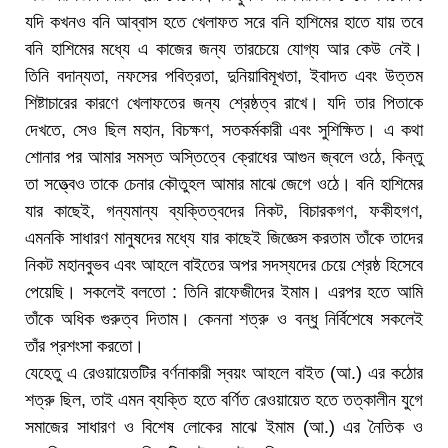
যদি কখনও বনি আব্বাস হতে খেলাফত সরে বনি হাশিমের হাতে যায় তবে
বনি হাশিমের মধ্যে এ কাজের জন্য তারচেয়ে যোগ্য আর কেউ নেই।
তিনি বদান্যতা, নফসের পবিত্রতা, দুনিয়াবিমূখতা, ইবাদত এবং উত্তম
শিষ্টাচারের কারণে খেলাফতের জন্য শ্রেষ্ঠত্ব রাখে। যদি তার পিতাকে
দেখতে, সেও ছিল মহান, বিচক্ষণ, সতকর্মকারী এবং সুশিক্ষিত। এ কথা
শোনার পর আমার সমস্ত অস্তিত্বে ক্রোধের আগুন জ্বলে ওঠে, কিন্তু
তা সত্ত্বেও তাকে চেনার কৌতুহল আমার মাঝে জেগে ওঠে। বনি হাশিমের
যার কাছেই, গন্যমান্য ব্যক্তিত্বদের নিকট, বিচারকগণ, ফকীহগণ,
এমনকি সাধারণ মানুষদের মধ্যে যার কাছেই জিজ্ঞেস করতাম তাঁকে তাদের
নিকট মহানবুভব এবং আহলে বাইতের অপর সদস্যদের চেয়ে শ্রেষ্ঠ হিসেবে
পেয়েছি। সকলেই বলতো : তিনি রাফেজীদের ইমাম। এরপর হতে আমি
তাঁকে অধিক গুরুত্ব দিতাম। কেননা শত্রু ও বন্ধু নির্বিশেষে সকলেই
তাঁর প্রশংসা করতো।
যেহেতু এ রেওয়ায়েতটির বর্ণনাকারী স্বয়ং আহলে বাইত (আ.) এর কঠোর
শত্রু ছিল, তাই এমন ব্যক্তি হতে বর্ণিত রেওয়ায়েত হতে তত্কালীন যুগে
সমাজের সাধারণ ও বিশেষ লোকের মাঝে ইমাম (আ.) এর নৈতিক ও