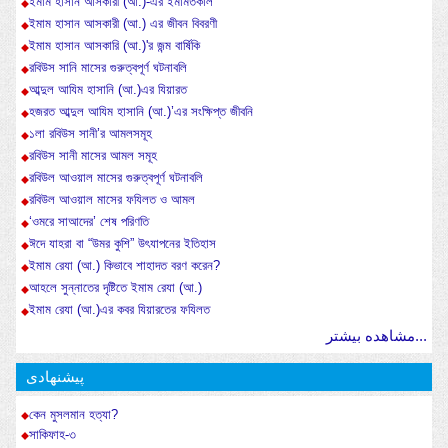
ইমাম হাসান আসকারী (আ.)-এর ইমামতকাল
ইমাম হাসান আসকারী (আ.) এর জীবন বিবরণী
ইমাম হাসান আসকারি (আ.)'র জন্ম বার্ষিকি
রবিউস সানি মাসের গুরুত্বপূর্ণ ঘটনাবলি
আব্দুল আযিম হাসানি (আ.)এর যিয়ারত
হজরত আব্দুল আযিম হাসানি (আ.)’এর সংক্ষিপ্ত জীবনি
১লা রবিউস সানী’র আমলসমূহ
রবিউস সানী মাসের আমল সমূহ
রবিউল আওয়াল মাসের গুরুত্বপূর্ণ ঘটনাবলি
রবিউল আওয়াল মাসের ফযিলত ও আমল
‘ওমরে সাআদের’ শেষ পরিণতি
ঈদে যাহরা বা “উমর কুশি” উৎযাপনের ইতিহাস
ইমাম রেযা (আ.) কিভাবে শাহাদত বরণ করেন?
আহলে সুন্নাতের দৃষ্টিতে ইমাম রেযা (আ.)
ইমাম রেযা (আ.)এর কবর যিয়ারতের ফযিলত
مشاهده بیشتر...
پیشنهادی
কেন মুসলমান হত্যা?
সাকিফাহ-৩