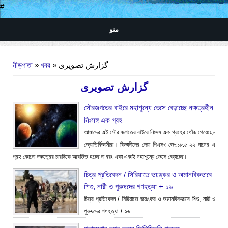
#
منو
আপনি এখানে
নীড়পাতা
»
খবর
» گزارش تصویری
گزارش تصویری
সৌরজগতের বাইরে মহাশূন্যে ভেসে বেড়াচ্ছে নক্ষত্রহীন
নিঃসঙ্গ এক গ্রহ
আমাদের এই সৌর জগতের বাইরে নিঃসঙ্গ এক গ্রহের খোঁজ পেয়েছেন
জ্যোতির্বিজ্ঞানীরা। বিজ্ঞানীদের দেয়া পিএসও জে৩১৮.৫-২২ নামের এ
গ্রহ কোনো নক্ষত্রের চারদিকে আবর্তিত হচ্ছে না বরং একা একাই মহাশূন্যে ভেসে বেড়াচ্ছে।
চিত্র প্রতিবেদন / সিরিয়াতে ভয়ঙ্কর ও অমানবিকভাবে
শিশু, নারী ও পুরুষদের গণহত্যা + ১৬
চিত্র প্রতিবেদন / সিরিয়াতে ভয়ঙ্কর ও অমানবিকভাবে শিশু, নারী ও
পুরুষদের গণহত্যা + ১৬