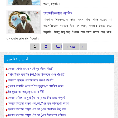
পড়লে, ইত্যাদি।
তাতক্ষনিকভাবে ওয়াজিব
আল্লাহর বিধানসমূহের মাঝে এমন কিছু বিধান রয়েছে যা
তাতক্ষনিকভাবে আনজাম দিতে হয় যেমন, সালামের উত্তর দেয়া
ইত্যাদি। কিন্তু কিছু কিছু বিধানের জন্য হাতে অনেক সময় থাকে
যেমন, কাজা রোজা রাখা ইত্যাদি।
পৃষ্ঠাসমূহ
1
2
بعدی ›
انتها »
آخرین عناوین
হজরত মোখতার’এর সংক্ষিপ্ত জীবন বিবরণি
ইমাম ইমাম হুসাইন (আ.)এর ঘাতকদের শেষ পরিণতি
কারবালা যুদ্ধের খলনায়কদের করুণ পরিণতি
মুখতার সাকাফি ওমর সা'দের মৃত্যুদণ্ড কার্যকর করেন
বীর মুখতারের অভ্যুত্থানের বার্ষিকী
হজরত ফাতিমা মাসুমা (সা.আ.) এর যিয়ারতের পদ্ধতি
হজরত ফাতেমা মাসুমা (সা.আ.)’এর কুম আগমণের কারণ
হজরত ফাতেমা মাসুমা (সা.আ.)এর মাজারের কিছু দৃশ্য
হজরত ফাতেমা মাসুমা (সা.আ.)এর যিয়ারতের ফযিলত