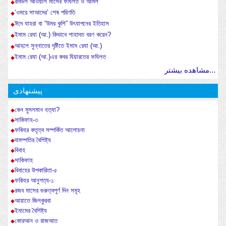
রবিউল আওয়াল মাসের ফযিলত ও আমল
‘ওমরে সাআদের’ শেষ পরিণতি
ঈদে যাহরা বা “উমর কুশি” উৎযাপনের ইতিহাস
ইমাম রেযা (আ.) কিভাবে শাহাদত বরণ করেন?
আহলে সুন্নাতের দৃষ্টিতে ইমাম রেযা (আ.)
ইমাম রেযা (আ.)এর কবর যিয়ারতের ফযিলত
مشاهده بیشتر...
پیشنهادی
কেন মুসলমান হত্যা?
সাকিফাহ-৩
ফকিহর কতৃত্ব সম্পর্কিত আলোচনা
দামম্পতির বৈশিষ্ট্য
বিবাহ
সাকিফাহ
বিবাহের উপকারিতা-৫
ফকিহর আনুগত্য-১
রজব মাসের গুরুত্বপূর্ণ দিন সমূহ
আয়াতে জিলকুরবা
ইমামের বৈশিষ্ট্য
কোরআন ও রাজআত