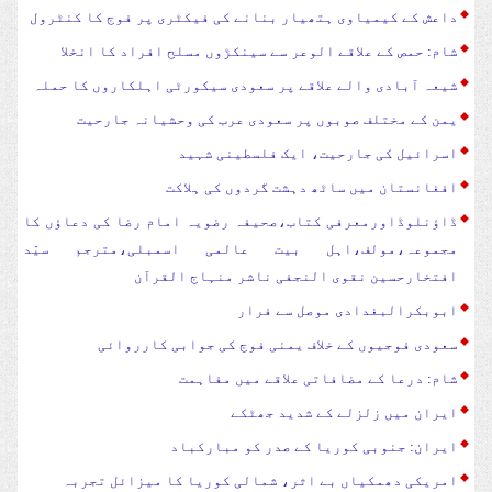
داعش کے کیمیاوی ہتھیار بنانے کی فیکٹری پر فوج کا کنٹرول
شام: حمص کے علاقے الوعر سے سینکڑوں مسلح افراد کا انخلا
شیعہ آبادی والے علاقے پر سعودی سیکورٹی اہلکاروں کا حملہ
یمن کے مختلف صوبوں پر سعودی عرب کی وحشیانہ جارحیت
اسرائیل کی جارحیت، ایک فلسطینی شہید
افغانستان میں ساٹھ دہشت گردوں کی ہلاکت
ڈاؤنلوڈاورمعرفی کتاب،صحیفہ رضویہ امام رضا کی دعاؤں کا
مجموعہ،مولف،اہل بیت عالمی اسمبلی،مترجم سیّد
افتخارحسین نقوی النجفی ناشر منہاج القرآن
ابوبکرالبغدادی موصل سے فرار
سعودی فوجیوں کے خلاف یمنی فوج کی جوابی کارروائی
شام: درعا کے مضافاتی علاقے میں مفاہمت
ایران میں زلزلے کے شدید جھٹکے
ایران: جنوبی کوریا کے صدر کو مبارکباد
امریکی دھمکیاں بے اثر، شمالی کوریا کا میزائل تجربہ