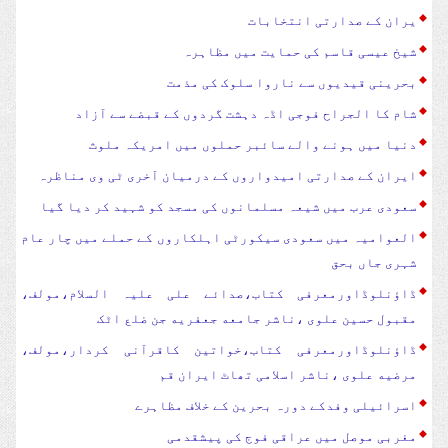
یران کے صدارتی انتخابات
شیخ عیسی قاسم کی حمایت میں مظاہرہ
بحرینی قیدیوں سے ناروا سلوک کی مذمت
شام کا الجراح فوجی اڈہ دہشت گردوں کے قبضے سے آزاد
دنیا میں ہونے والے سائبر حملوں میں امریکہ ملوث
ایران کے صدارتی امیدواروں کے درمیان آخری ٹی وی مناظرہ
سعودی عرب میں شیعہ مسلمانوں کی مسجد کو شہید کر دیا گیا
العوامیہ میں سعودی سیکورٹی اہلکاروں کے حملے میں چار عام
شہری جاں بحق
ڈاؤنلوڈاورمعرفی کتاب،صدائے علی علیہ السلام،مولف،
مقبول حسین علوی ،ناشر جامعه جعفریه جن ضلع اٹک
ڈاؤنلوڈاورمعرفی کتاب،خواتین کاقرآنی کردار،مولف،
مرضیه علوی ،ناشر اسلامی تھاٹ ایران قم
اسرائیلی وفدکے دورہ بحرین کے خلاف مظاہرے
مغربی موصل میں عراقی فوج کی پیشقدمی