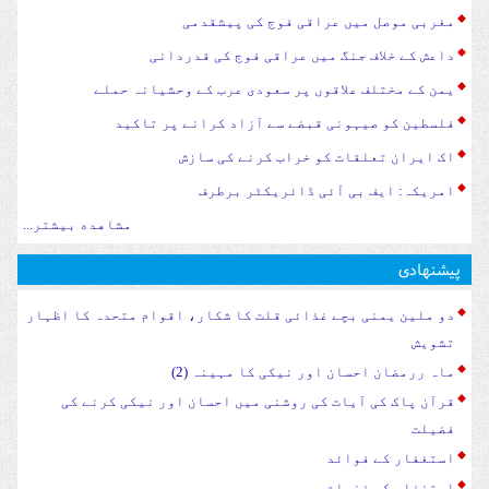
مغربی موصل میں عراقی فوج کی پیشقدمی
داعش کے خلاف جنگ میں عراقی فوج کی قدردانی
یمن کے مختلف علاقوں پر سعودی عرب کے وحشیانہ حملے
فلسطین کو صیہونی قبضے سے آزاد کرانے پر تاکید
اک ایران تعلقات کو خراب کرنے کی سازش
امریکہ: ایف بی آئی ڈائریکٹر برطرف
مشاهده بیشتر...
پیشنهادی
دو ملین یمنی بچے غذائی قلت کا شکار، اقوام متحدہ کا اظہار
تشویش
ماہ ررمضان احسان اور نیکی کا مہینہ (2)
قرآن پاک کی آیات کی روشنی میں احسان اور نیکی کرنے کی
فضیلت
استغفار کے فوائد
استغفار کی فضیلت