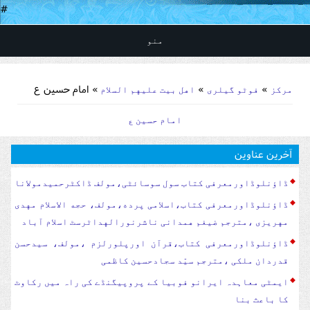
#
منو
You are here
»
»
» امام حسین ع
مرکز
فوٹو گیلری
اهل بیت علیهم السلام
امام حسین ع
آخرین عناوین
ڈاؤنلوڈاورمعرفی کتاب سول سوسا‏‏ئٹی،مولف ڈاکٹرحمیدمولانا
ڈاؤنلوڈاورمعرفی کتاب،اسلامی پرده،مولف، حجه الاسلام مهدی
مهریزی ،مترجم ضیغم همدانی ناشرنورالهداٹرسٹ اسلام آباد
ڈاؤنلوڈاورمعرفی کتاب،قرآن اورپلورلزم ،مولف، سیدحسن
قدردان ملکی ،مترجم سیّد سجادحسین کاظمی
ایمٹی معاہدہ ایرانو فوبیا کے پروپیگنڈے کی راہ میں رکاوٹ
کا باعث بنا