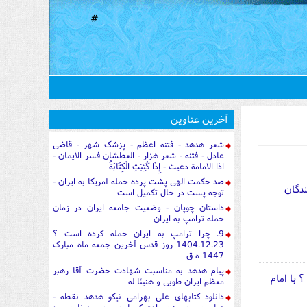
#
آخرین عناوین
شعر هدهد - فتنه اعظم - پزشک شهر - قاضی
عادل - فتنه - شعر هزار - العطشان فسر الایمان -
اذا الامامة دعیت - إِذَا كُتِبَتِ الْكِتَابَةُ
صد حکمت الهی پشت پرده حمله آمریکا به ایران -
ندگان
توجه پست در حال تکمیل است
داستان چوپان - وضعیت جامعه ایران در زمان
حمله ترامپ به ایران
9. چرا ترامپ به ایران حمله کرده است ؟
1404.12.23 روز قدس آخرین جمعه ماه مبارک
1447 ه ق
پیام هدهد به مناسبت شهادت حضرت آقا رهبر
 با امام
معظم ایران طوبی و هنیئا له
دانلود کتابهای علی بهرامی نیکو هدهد نقطه -