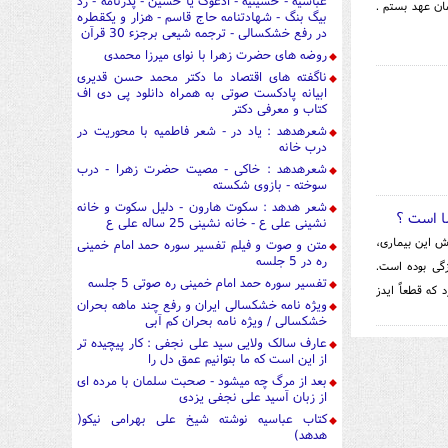
عباسیه - حسینیه - ادعوک یا حسین - پدرنامه - رد
ان عهد بستم .
بیگ بنگ - شهادتنامه حاج قاسم - هزار و یکقطره
در رفع خشکسالی - ترجمه شیعی برجزء 30 قرآن
روضه های حضرت زهرا با نوای میرزا محمدی
ناگفته های اقتصاد ما دکتر محمد حسن قدیری
ابیانه پادکست صوتی به همراه دانلود پی دی اف
کتاب و معرفی دکتر
شعرهدهد : یاد در - شعر فاطمیه با محوریت در
درب خانه
شعرهدهد : خاکی - مصیت حضرت زهرا - درب
سوخته - بازوی شکسته
شعر هدهد : سکوت هارون - دلیل سکوت و خانه
شا است ؟
نشینی علی ع - خانه نشینی 25 ساله علی ع
رش این بیماری،
متن و صوت و فیلم تفسیر سوره حمد امام خمینی
ره در 5 جلسه
گی بوده است.
تفسیر سوره حمد امام خمینی ره صوتی 5 جلسه
 که قطعاً ایدز
ویژه نامه خشکسالی ایران و رفع چند ماهه بحران
خشکسالی / ویژه نامه بحران کم آبی
عارف سالک ولایی سید علی نجفی : کار پیچیده تر
از این است که ما بتوانیم عمق دل را
بعد از مرگ چه میشود - صحبت سلمان با مرده ای
از زبان آسید علی نجفی یزدی
کتاب عباسیه نوشته شیخ علی بهرامی نیکو(
هدهد)