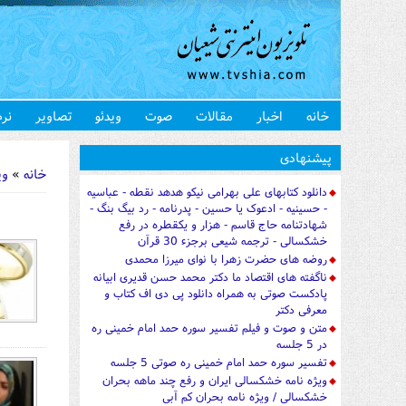
خانه
اخبار
مقالات
صوت
ویدئو
تصاویر
نرم
شما اینجا 
پیشنهادی
خانه
»
وی
دانلود کتابهای علی بهرامی نیکو هدهد نقطه - عباسیه
- حسینیه - ادعوک یا حسین - پدرنامه - رد بیگ بنگ -
شهادتنامه حاج قاسم - هزار و یکقطره در رفع
خشکسالی - ترجمه شیعی برجزء 30 قرآن
روضه های حضرت زهرا با نوای میرزا محمدی
ناگفته های اقتصاد ما دکتر محمد حسن قدیری ابیانه
پادکست صوتی به همراه دانلود پی دی اف کتاب و
معرفی دکتر
متن و صوت و فیلم تفسیر سوره حمد امام خمینی ره
در 5 جلسه
تفسیر سوره حمد امام خمینی ره صوتی 5 جلسه
ویژه نامه خشکسالی ایران و رفع چند ماهه بحران
خشکسالی / ویژه نامه بحران کم آبی