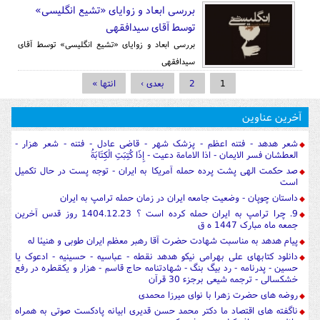
بررسی ابعاد و زوایای «تشیع انگلیسی»
توسط آقای سیدافقهی
بررسی ابعاد و زوایای «تشیع انگلیسی» توسط آقای
سیدافقهی
صفحه‌ها
1
2
بعدی ›
انتها »
آخرین عناوین
شعر هدهد - فتنه اعظم - پزشک شهر - قاضی عادل - فتنه - شعر هزار -
العطشان فسر الایمان - اذا الامامة دعیت - إِذَا كُتِبَتِ الْكِتَابَةُ
صد حکمت الهی پشت پرده حمله آمریکا به ایران - توجه پست در حال تکمیل
است
داستان چوپان - وضعیت جامعه ایران در زمان حمله ترامپ به ایران
9. چرا ترامپ به ایران حمله کرده است ؟ 1404.12.23 روز قدس آخرین
جمعه ماه مبارک 1447 ه ق
پیام هدهد به مناسبت شهادت حضرت آقا رهبر معظم ایران طوبی و هنیئا له
دانلود کتابهای علی بهرامی نیکو هدهد نقطه - عباسیه - حسینیه - ادعوک یا
حسین - پدرنامه - رد بیگ بنگ - شهادتنامه حاج قاسم - هزار و یکقطره در رفع
خشکسالی - ترجمه شیعی برجزء 30 قرآن
روضه های حضرت زهرا با نوای میرزا محمدی
ناگفته های اقتصاد ما دکتر محمد حسن قدیری ابیانه پادکست صوتی به همراه