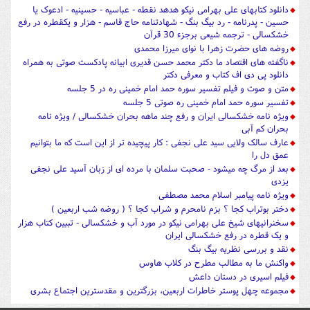
دانلود کتابهای علی بهرامی نیکو هدهد نقطه - عباسیه - حسینیه - ادعوک یا
حسین - پدرنامه - رد بیگ بنگ - شهادتنامه حاج قاسم - هزار و یکقطره در رفع
خشکسالی - ترجمه شیعی برجزء 30 قرآن
روضه های حضرت زهرا با نوای میرزا محمدی
ناگفته های اقتصاد ما دکتر محمد حسن قدیری ابیانه پادکست صوتی به همراه
دانلود پی دی اف کتاب و معرفی دکتر
متن و صوت و فیلم تفسیر سوره حمد امام خمینی ره در 5 جلسه
تفسیر سوره حمد امام خمینی ره صوتی 5 جلسه
ویژه نامه خشکسالی ایران و رفع چند ماهه بحران خشکسالی / ویژه نامه
بحران کم آبی
عارف سالک ولایی سید علی نجفی : کار پیچیده تر از این است که ما بتوانیم
عمق دل را
بعد از مرگ چه میشود - صحبت سلمان با مرده ای از زبان آسید علی نجفی
یزدی
ویژه نامه پیامبر اسلام محمد مصطفی
دختر بوتراب کجا ؟ بزم نامحرم و شراب کجا ؟ ( روضه شب اربعین )
سخنرانیهای شیخ علی بهرامی نیکو در مورد آب و خشکسالی - تببین کتاب هزار
و یک قطره در رفع خشکسالی ایران
نقد و بررسی نظریه بیگ بنگ
واکنش ما به مطالب مطرح در کلاب هاوس
فیلم اسیری در دستان داعش
مجموعه چهل پوستر خاطرات اربعین، بزرگترین و مقدسترین اجتماع بشری