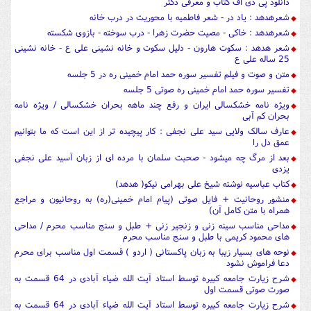
دانلود پی دی اف کتاب و معرفی دکتر
شعرهدهد : یاد در - شعر فاطمیه با محوریت در درب خانه
شعرهدهد : خاکی - مصیت حضرت زهرا - درب سوخته - بازوی شکسته
شعر هدهد : سکوت هارون - دلیل سکوت و خانه نشینی علی ع - خانه نشینی
25 ساله علی ع
متن و صوت و فیلم تفسیر سوره حمد امام خمینی ره در 5 جلسه
تفسیر سوره حمد امام خمینی ره صوتی 5 جلسه
ویژه نامه خشکسالی ایران و رفع چند ماهه بحران خشکسالی / ویژه نامه
بحران کم آبی
عارف سالک ولایی سید علی نجفی : کار پیچیده تر از این است که ما بتوانیم
عمق دل را
بعد از مرگ چه میشود - صحبت سلمان با مرده ای از زبان آسید علی نجفی
یزدی
کتاب عباسیه نوشته شیخ علی بهرامی نیکو( هدهد)
منشور روحانیت + فایل صوتی (پیام امام خمینی(ره) به روحانیون و مراجع
همراه با متن کامل آن)
مداحی مناسب سینه زنی و زنجیر زنی + طبل و سنج مناسب محرم / مداحی
های محمود کریمی با طبل و سنج مناسب محرم
نوحه های بسیار زیبا به زبان پاکستانی ( اردو ) قسمت اول مناسب برای محرم
دعا فراموش نشود
شرح زیارت جامعه کبیره توسط استاد آیت الله ضیاء آبادی در 64 قسمت به
صورت صوتی قسمت اول
شرح زیارت جامعه کبیره توسط استاد آیت الله ضیاء آبادی در 64 قسمت به