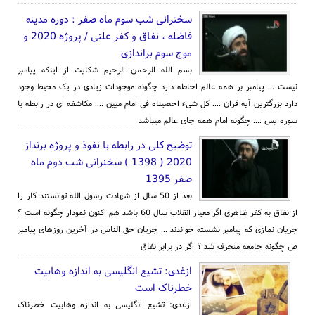
سخنرانی شب سوم ماه صفر : دوره مدینه
فاضله ، نفاق و کفر علنی / پروژه 2020 و
موج سوم براندازی
بسم الله الرحمن الرحیم شکایت از اینکه پیامبر
نیست ... پیامبر بر همه عالم احاطه دارد چگونه موجودات زیادی در یک محیط وجود
دارد بزرگترین آیه قران .... کل شیء احصیناه فی امام مبین .... مکاشفه ای در رابطه با
سوره یس .... چگونه امام همه جای عالم میباشد
توضیح کلی در رابطه با نفوذ و پروژه برنداز
2020 ( 1398 ) سخنرانی شب دوم ماه
صفر 1395
بعد از 50 سال از شهادت رسول الله توانستند کار را
از نفاق به کفر ظاهری اگر معیار انقلاب سال 60 باشد هم اکنون نمودار چگونه است ؟
جریان نمازی که پیامبر نشسته خواندند ... جریان حق الناس در آخرین روزهای پیامبر
ص چگونه جامعه منحرف شد ؟ اگر در برابر نفاق
ازغدی: تشیع انگلیسی به اندازه وهابیت
خطرناک است
ازغدی: تشیع انگلیسی به اندازه وهابیت خطرناک