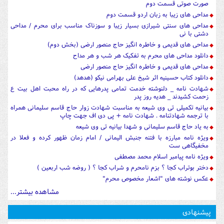
صورت صوتی قسمت دوم
مداحی های زیبا به زبان اردو قسمت دوم
مداحی های سنتی شیرازی بسیار زیبا و سوزناک مناسب برای محرم / مداحی
دشتی با نی
مداحی های قدیمی و خاطره انگیز حاج منصور ارضی (بخش دوم)
دانلود مداحی های محرم به تفکیک هر شب و هر مداح
مداحی های قدیمی و خاطره انگیز حاج منصور ارضی
دانلود کتاب حسینیه اثر شیخ علی بهرامی نیکو (هدهد)
شهادت نامه _ دلنوشته خدمت تمامی پدرهایی که در راه محبت اهل بیت ع
زحمت کشیدند _ هدیه روز پدر
بیانیه تکمیلی تی وی شیعه به مناسبت شهادت زوار حاج قاسم سلیمانی همراه
با ترجمه شهادتنامه . شهادت نامه + پی دی اف جهت چاپ
به یاد حاج قاسم سلیمانی و شهدا بیانیه تی وی شیعه
ویژه نامه مبارزه با فتنه جنبش الیمانی / امام زمان ظهور کرده و فعلا در
مخفیگاهی ست
ویژه نامه پیامبر اسلام محمد مصطفی
دختر بوتراب کجا ؟ بزم نامحرم و شراب کجا ؟ ( روضه شب اربعین )
عکس نوشته های "اشعار مخصوص محرم"
مشاهده بیشتر...
پیشنهادی