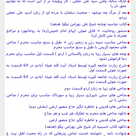
عارف سالک ولایی سید علی نجفی : کار پیچیده تر از این است که ما بتوانیم
عمق دل را
بعد از مرگ چه میشود - صحبت سلمان با مرده ای از زبان آسید علی نجفی
یزدی
کتاب عباسیه نوشته شیخ علی بهرامی نیکو( هدهد)
منشور روحانیت + فایل صوتی (پیام امام خمینی(ره) به روحانیون و مراجع
همراه با متن کامل آن)
مداحی مناسب سینه زنی و زنجیر زنی + طبل و سنج مناسب محرم / مداحی
های محمود کریمی با طبل و سنج مناسب محرم
نوحه های بسیار زیبا به زبان پاکستانی ( اردو ) قسمت اول مناسب برای محرم
دعا فراموش نشود
شرح زیارت جامعه کبیره توسط استاد آیت الله ضیاء آبادی در 64 قسمت به
صورت صوتی قسمت اول
شرح زیارت جامعه کبیره توسط استاد آیت الله ضیاء آبادی در 64 قسمت به
صورت صوتی قسمت دوم
مداحی های زیبا به زبان اردو قسمت دوم
مداحی های سنتی شیرازی بسیار زیبا و سوزناک مناسب برای محرم / مداحی
دشتی با نی
مداحی های قدیمی و خاطره انگیز حاج منصور ارضی (بخش دوم)
دانلود مداحی های محرم به تفکیک هر شب و هر مداح
مداحی های قدیمی و خاطره انگیز حاج منصور ارضی
دانلود کتاب حسینیه اثر شیخ علی بهرامی نیکو (هدهد)
شهادت نامه _ دلنوشته خدمت تمامی پدرهایی که در راه محبت اهل بیت ع