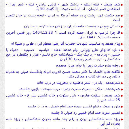
شعر هدهد - فتنه اعظم - پزشک شهر - قاضی عادل - فتنه - شعر هزار -
العطشان فسر الایمان - اذا الامامة دعیت - إِذَا كُتِبَتِ الْكِتَابَةُ
صد حکمت الهی پشت پرده حمله آمریکا به ایران - توجه پست در حال تکمیل
است
داستان چوپان - وضعیت جامعه ایران در زمان حمله ترامپ به ایران
9. چرا ترامپ به ایران حمله کرده است ؟ 1404.12.23 روز قدس آخرین
جمعه ماه مبارک 1447 ه ق
پیام هدهد به مناسبت شهادت حضرت آقا رهبر معظم ایران طوبی و هنیئا له
دانلود کتابهای علی بهرامی نیکو هدهد نقطه - عباسیه - حسینیه - ادعوک یا
حسین - پدرنامه - رد بیگ بنگ - شهادتنامه حاج قاسم - هزار و یکقطره در رفع
خشکسالی - ترجمه شیعی برجزء 30 قرآن
روضه های حضرت زهرا با نوای میرزا محمدی
ناگفته های اقتصاد ما دکتر محمد حسن قدیری ابیانه پادکست صوتی به همراه
دانلود پی دی اف کتاب و معرفی دکتر
شعرهدهد : یاد در - شعر فاطمیه با محوریت در درب خانه
شعرهدهد : خاکی - مصیت حضرت زهرا - درب سوخته - بازوی شکسته
شعر هدهد : سکوت هارون - دلیل سکوت و خانه نشینی علی ع - خانه نشینی
25 ساله علی ع
متن و صوت و فیلم تفسیر سوره حمد امام خمینی ره در 5 جلسه
تفسیر سوره حمد امام خمینی ره صوتی 5 جلسه
ویژه نامه خشکسالی ایران و رفع چند ماهه بحران خشکسالی / ویژه نامه
بحران کم آبی