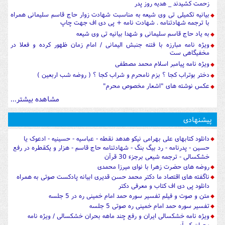
زحمت کشیدند _ هدیه روز پدر
بیانیه تکمیلی تی وی شیعه به مناسبت شهادت زوار حاج قاسم سلیمانی همراه
با ترجمه شهادتنامه . شهادت نامه + پی دی اف جهت چاپ
به یاد حاج قاسم سلیمانی و شهدا بیانیه تی وی شیعه
ویژه نامه مبارزه با فتنه جنبش الیمانی / امام زمان ظهور کرده و فعلا در
مخفیگاهی ست
ویژه نامه پیامبر اسلام محمد مصطفی
دختر بوتراب کجا ؟ بزم نامحرم و شراب کجا ؟ ( روضه شب اربعین )
عکس نوشته های "اشعار مخصوص محرم"
مشاهده بیشتر...
پیشنهادی
دانلود کتابهای علی بهرامی نیکو هدهد نقطه - عباسیه - حسینیه - ادعوک یا
حسین - پدرنامه - رد بیگ بنگ - شهادتنامه حاج قاسم - هزار و یکقطره در رفع
خشکسالی - ترجمه شیعی برجزء 30 قرآن
روضه های حضرت زهرا با نوای میرزا محمدی
ناگفته های اقتصاد ما دکتر محمد حسن قدیری ابیانه پادکست صوتی به همراه
دانلود پی دی اف کتاب و معرفی دکتر
متن و صوت و فیلم تفسیر سوره حمد امام خمینی ره در 5 جلسه
تفسیر سوره حمد امام خمینی ره صوتی 5 جلسه
ویژه نامه خشکسالی ایران و رفع چند ماهه بحران خشکسالی / ویژه نامه
بحران کم آبی