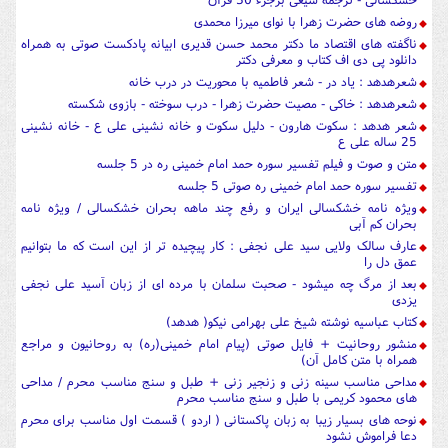
روضه های حضرت زهرا با نوای میرزا محمدی
ناگفته های اقتصاد ما دکتر محمد حسن قدیری ابیانه پادکست صوتی به همراه
دانلود پی دی اف کتاب و معرفی دکتر
شعرهدهد : یاد در - شعر فاطمیه با محوریت در درب خانه
شعرهدهد : خاکی - مصیت حضرت زهرا - درب سوخته - بازوی شکسته
شعر هدهد : سکوت هارون - دلیل سکوت و خانه نشینی علی ع - خانه نشینی
25 ساله علی ع
متن و صوت و فیلم تفسیر سوره حمد امام خمینی ره در 5 جلسه
تفسیر سوره حمد امام خمینی ره صوتی 5 جلسه
ویژه نامه خشکسالی ایران و رفع چند ماهه بحران خشکسالی / ویژه نامه
بحران کم آبی
عارف سالک ولایی سید علی نجفی : کار پیچیده تر از این است که ما بتوانیم
عمق دل را
بعد از مرگ چه میشود - صحبت سلمان با مرده ای از زبان آسید علی نجفی
یزدی
کتاب عباسیه نوشته شیخ علی بهرامی نیکو( هدهد)
منشور روحانیت + فایل صوتی (پیام امام خمینی(ره) به روحانیون و مراجع
همراه با متن کامل آن)
مداحی مناسب سینه زنی و زنجیر زنی + طبل و سنج مناسب محرم / مداحی
های محمود کریمی با طبل و سنج مناسب محرم
نوحه های بسیار زیبا به زبان پاکستانی ( اردو ) قسمت اول مناسب برای محرم
دعا فراموش نشود