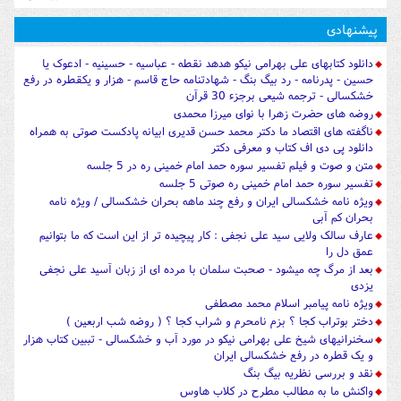
پیشنهادی
دانلود کتابهای علی بهرامی نیکو هدهد نقطه - عباسیه - حسینیه - ادعوک یا
حسین - پدرنامه - رد بیگ بنگ - شهادتنامه حاج قاسم - هزار و یکقطره در رفع
خشکسالی - ترجمه شیعی برجزء 30 قرآن
روضه های حضرت زهرا با نوای میرزا محمدی
ناگفته های اقتصاد ما دکتر محمد حسن قدیری ابیانه پادکست صوتی به همراه
دانلود پی دی اف کتاب و معرفی دکتر
متن و صوت و فیلم تفسیر سوره حمد امام خمینی ره در 5 جلسه
تفسیر سوره حمد امام خمینی ره صوتی 5 جلسه
ویژه نامه خشکسالی ایران و رفع چند ماهه بحران خشکسالی / ویژه نامه
بحران کم آبی
عارف سالک ولایی سید علی نجفی : کار پیچیده تر از این است که ما بتوانیم
عمق دل را
بعد از مرگ چه میشود - صحبت سلمان با مرده ای از زبان آسید علی نجفی
یزدی
ویژه نامه پیامبر اسلام محمد مصطفی
دختر بوتراب کجا ؟ بزم نامحرم و شراب کجا ؟ ( روضه شب اربعین )
سخنرانیهای شیخ علی بهرامی نیکو در مورد آب و خشکسالی - تببین کتاب هزار
و یک قطره در رفع خشکسالی ایران
نقد و بررسی نظریه بیگ بنگ
واکنش ما به مطالب مطرح در کلاب هاوس