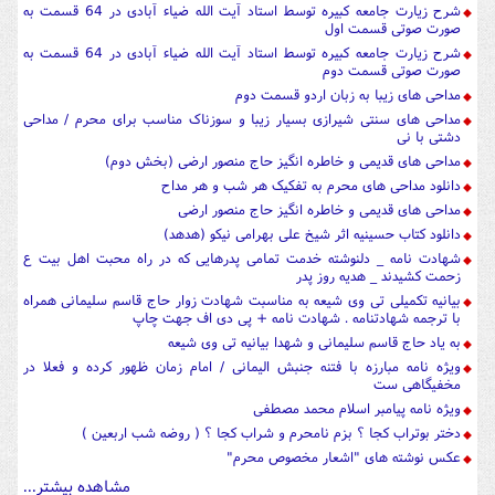
شرح زیارت جامعه کبیره توسط استاد آیت الله ضیاء آبادی در 64 قسمت به
صورت صوتی قسمت اول
شرح زیارت جامعه کبیره توسط استاد آیت الله ضیاء آبادی در 64 قسمت به
صورت صوتی قسمت دوم
مداحی های زیبا به زبان اردو قسمت دوم
مداحی های سنتی شیرازی بسیار زیبا و سوزناک مناسب برای محرم / مداحی
دشتی با نی
مداحی های قدیمی و خاطره انگیز حاج منصور ارضی (بخش دوم)
دانلود مداحی های محرم به تفکیک هر شب و هر مداح
مداحی های قدیمی و خاطره انگیز حاج منصور ارضی
دانلود کتاب حسینیه اثر شیخ علی بهرامی نیکو (هدهد)
شهادت نامه _ دلنوشته خدمت تمامی پدرهایی که در راه محبت اهل بیت ع
زحمت کشیدند _ هدیه روز پدر
بیانیه تکمیلی تی وی شیعه به مناسبت شهادت زوار حاج قاسم سلیمانی همراه
با ترجمه شهادتنامه . شهادت نامه + پی دی اف جهت چاپ
به یاد حاج قاسم سلیمانی و شهدا بیانیه تی وی شیعه
ویژه نامه مبارزه با فتنه جنبش الیمانی / امام زمان ظهور کرده و فعلا در
مخفیگاهی ست
ویژه نامه پیامبر اسلام محمد مصطفی
دختر بوتراب کجا ؟ بزم نامحرم و شراب کجا ؟ ( روضه شب اربعین )
عکس نوشته های "اشعار مخصوص محرم"
مشاهده بیشتر...