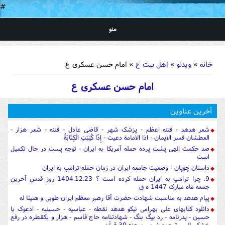
#
منو
شما اینجا هستید
خانه
»
ویدئو
»
اهل بیت ع
» امام حسن عسکری ع
امام حسن عسکری ع
آخرین عناوین
شعر هدهد - فتنه اعظم - پزشک شهر - قاضی عادل - فتنه - شعر هزار -
العطشان فسر الایمان - اذا الامامة دعیت - إِذَا كُتِبَتِ الْكِتَابَةُ
صد حکمت الهی پشت پرده حمله آمریکا به ایران - توجه پست در حال تکمیل
است
داستان چوپان - وضعیت جامعه ایران در زمان حمله ترامپ به ایران
9. چرا ترامپ به ایران حمله کرده است ؟ 1404.12.23 روز قدس آخرین
جمعه ماه مبارک 1447 ه ق
پیام هدهد به مناسبت شهادت حضرت آقا رهبر معظم ایران طوبی و هنیئا له
دانلود کتابهای علی بهرامی نیکو هدهد نقطه - عباسیه - حسینیه - ادعوک یا
حسین - پدرنامه - رد بیگ بنگ - شهادتنامه حاج قاسم - هزار و یکقطره در رفع
خشکسالی - ترجمه شیعی برجزء 30 قرآن