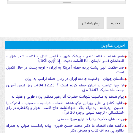
آخرین عناوین
شعر هدهد - فتنه اعظم - پزشک شهر - قاضی عادل - فتنه - شعر هزار -
العطشان فسر الایمان - اذا الامامة دعیت - إِذَا كُتِبَتِ الْكِتَابَةُ
صد حکمت الهی پشت پرده حمله آمریکا به ایران - توجه پست در حال تکمیل
است
داستان چوپان - وضعیت جامعه ایران در زمان حمله ترامپ به ایران
9. چرا ترامپ به ایران حمله کرده است ؟ 1404.12.23 روز قدس آخرین
جمعه ماه مبارک 1447 ه ق
پیام هدهد به مناسبت شهادت حضرت آقا رهبر معظم ایران طوبی و هنیئا له
دانلود کتابهای علی بهرامی نیکو هدهد نقطه - عباسیه - حسینیه - ادعوک یا
حسین - پدرنامه - رد بیگ بنگ - شهادتنامه حاج قاسم - هزار و یکقطره در رفع
خشکسالی - ترجمه شیعی برجزء 30 قرآن
روضه های حضرت زهرا با نوای میرزا محمدی
ناگفته های اقتصاد ما دکتر محمد حسن قدیری ابیانه پادکست صوتی به همراه
دانلود پی دی اف کتاب و معرفی دکتر