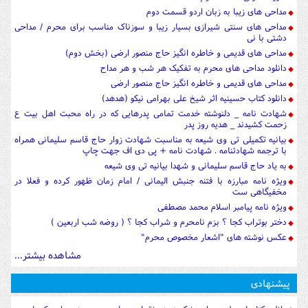
مداحی های زیبا به زبان اردو قسمت دوم
مداحی های سنتی شیرازی بسیار زیبا و سوزناک مناسب برای محرم / مداحی
دشتی با نی
مداحی های قدیمی و خاطره انگیز حاج منصور ارضی (بخش دوم)
دانلود مداحی های محرم به تفکیک هر شب و هر مداح
مداحی های قدیمی و خاطره انگیز حاج منصور ارضی
دانلود کتاب حسینیه اثر شیخ علی بهرامی نیکو (هدهد)
شهادت نامه _ دلنوشته خدمت تمامی پدرهایی که در راه محبت اهل بیت ع
زحمت کشیدند _ هدیه روز پدر
بیانیه تکمیلی تی وی شیعه به مناسبت شهادت زوار حاج قاسم سلیمانی همراه
با ترجمه شهادتنامه . شهادت نامه + پی دی اف جهت چاپ
به یاد حاج قاسم سلیمانی و شهدا بیانیه تی وی شیعه
ویژه نامه مبارزه با فتنه جنبش الیمانی / امام زمان ظهور کرده و فعلا در
مخفیگاهی ست
ویژه نامه پیامبر اسلام محمد مصطفی
دختر بوتراب کجا ؟ بزم نامحرم و شراب کجا ؟ ( روضه شب اربعین )
عکس نوشته های "اشعار مخصوص محرم"
مشاهده بیشتر...
پیشنهادی