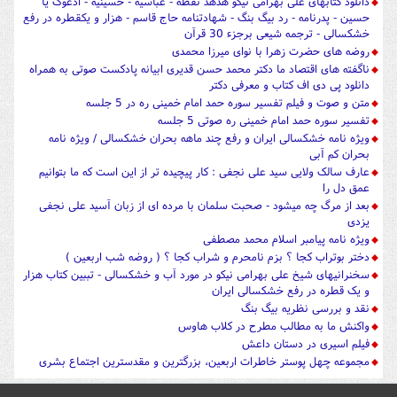
دانلود کتابهای علی بهرامی نیکو هدهد نقطه - عباسیه - حسینیه - ادعوک یا
حسین - پدرنامه - رد بیگ بنگ - شهادتنامه حاج قاسم - هزار و یکقطره در رفع
خشکسالی - ترجمه شیعی برجزء 30 قرآن
روضه های حضرت زهرا با نوای میرزا محمدی
ناگفته های اقتصاد ما دکتر محمد حسن قدیری ابیانه پادکست صوتی به همراه
دانلود پی دی اف کتاب و معرفی دکتر
متن و صوت و فیلم تفسیر سوره حمد امام خمینی ره در 5 جلسه
تفسیر سوره حمد امام خمینی ره صوتی 5 جلسه
ویژه نامه خشکسالی ایران و رفع چند ماهه بحران خشکسالی / ویژه نامه
بحران کم آبی
عارف سالک ولایی سید علی نجفی : کار پیچیده تر از این است که ما بتوانیم
عمق دل را
بعد از مرگ چه میشود - صحبت سلمان با مرده ای از زبان آسید علی نجفی
یزدی
ویژه نامه پیامبر اسلام محمد مصطفی
دختر بوتراب کجا ؟ بزم نامحرم و شراب کجا ؟ ( روضه شب اربعین )
سخنرانیهای شیخ علی بهرامی نیکو در مورد آب و خشکسالی - تببین کتاب هزار
و یک قطره در رفع خشکسالی ایران
نقد و بررسی نظریه بیگ بنگ
واکنش ما به مطالب مطرح در کلاب هاوس
فیلم اسیری در دستان داعش
مجموعه چهل پوستر خاطرات اربعین، بزرگترین و مقدسترین اجتماع بشری