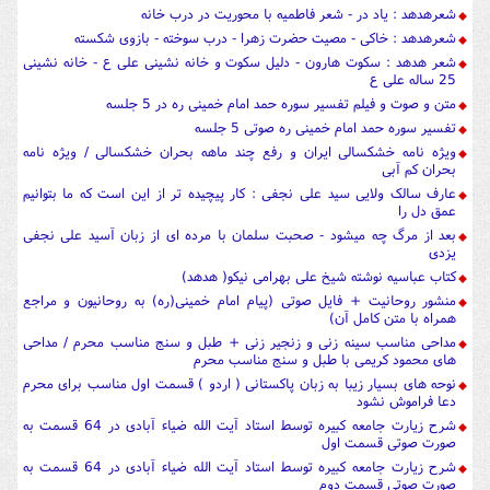
شعرهدهد : یاد در - شعر فاطمیه با محوریت در درب خانه
شعرهدهد : خاکی - مصیت حضرت زهرا - درب سوخته - بازوی شکسته
شعر هدهد : سکوت هارون - دلیل سکوت و خانه نشینی علی ع - خانه نشینی
25 ساله علی ع
متن و صوت و فیلم تفسیر سوره حمد امام خمینی ره در 5 جلسه
تفسیر سوره حمد امام خمینی ره صوتی 5 جلسه
ویژه نامه خشکسالی ایران و رفع چند ماهه بحران خشکسالی / ویژه نامه
بحران کم آبی
عارف سالک ولایی سید علی نجفی : کار پیچیده تر از این است که ما بتوانیم
عمق دل را
بعد از مرگ چه میشود - صحبت سلمان با مرده ای از زبان آسید علی نجفی
یزدی
کتاب عباسیه نوشته شیخ علی بهرامی نیکو( هدهد)
منشور روحانیت + فایل صوتی (پیام امام خمینی(ره) به روحانیون و مراجع
همراه با متن کامل آن)
مداحی مناسب سینه زنی و زنجیر زنی + طبل و سنج مناسب محرم / مداحی
های محمود کریمی با طبل و سنج مناسب محرم
نوحه های بسیار زیبا به زبان پاکستانی ( اردو ) قسمت اول مناسب برای محرم
دعا فراموش نشود
شرح زیارت جامعه کبیره توسط استاد آیت الله ضیاء آبادی در 64 قسمت به
صورت صوتی قسمت اول
شرح زیارت جامعه کبیره توسط استاد آیت الله ضیاء آبادی در 64 قسمت به
صورت صوتی قسمت دوم