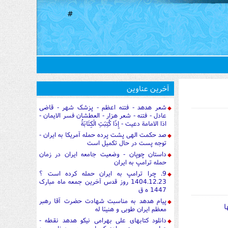
#
آخرین عناوین
شعر هدهد - فتنه اعظم - پزشک شهر - قاضی
عادل - فتنه - شعر هزار - العطشان فسر الایمان -
اذا الامامة دعیت - إِذَا كُتِبَتِ الْكِتَابَةُ
صد حکمت الهی پشت پرده حمله آمریکا به ایران -
توجه پست در حال تکمیل است
داستان چوپان - وضعیت جامعه ایران در زمان
حمله ترامپ به ایران
9. چرا ترامپ به ایران حمله کرده است ؟
1404.12.23 روز قدس آخرین جمعه ماه مبارک
1447 ه ق
پیام هدهد به مناسبت شهادت حضرت آقا رهبر
ا
معظم ایران طوبی و هنیئا له
دانلود کتابهای علی بهرامی نیکو هدهد نقطه -