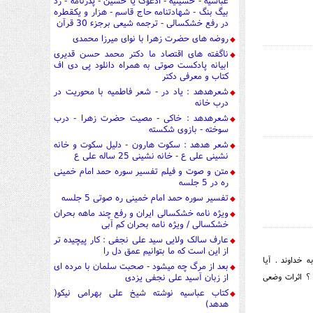
عباسیه - حسینیه - ادعوک یا حسین - پدرنامه - رد
بیگ بنگ - شهادتنامه حاج قاسم - هزار و یکقطره
در رفع خشکسالی - ترجمه شیعی برجزء 30 قرآن
روضه های حضرت زهرا با نوای میرزا محمدی
ناگفته های اقتصاد ما دکتر محمد حسن قدیری
ابیانه پادکست صوتی به همراه دانلود پی دی اف
کتاب و معرفی دکتر
شعرهدهد : یاد در - شعر فاطمیه با محوریت در
درب خانه
شعرهدهد : خاکی - مصیت حضرت زهرا - درب
سوخته - بازوی شکسته
شعر هدهد : سکوت هارون - دلیل سکوت و خانه
نشینی علی ع - خانه نشینی 25 ساله علی ع
متن و صوت و فیلم تفسیر سوره حمد امام خمینی
ره در 5 جلسه
تفسیر سوره حمد امام خمینی ره صوتی 5 جلسه
ویژه نامه خشکسالی ایران و رفع چند ماهه بحران
خشکسالی / ویژه نامه بحران کم آبی
عارف سالک ولایی سید علی نجفی : کار پیچیده تر
از این است که ما بتوانیم عمق دل را
 خداوند . آیا
بعد از مرگ چه میشود - صحبت سلمان با مرده ای
؟ اثرات وضعی
از زبان آسید علی نجفی یزدی
کتاب عباسیه نوشته شیخ علی بهرامی نیکو(
هدهد)