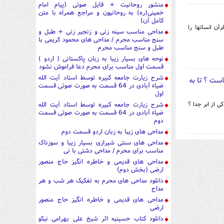
منشور روحانیت + فایل صوتی (پیام امام
خمینی(ره) به روحانیون و مراجع همراه با متن
کامل آن)
آن انسانها را
مداحی مناسب سینه زنی و زنجیر زنی + طبل و
سنج مناسب محرم / مداحی های محمود کریمی با
طبل و سنج مناسب محرم
نوحه های بسیار زیبا به زبان پاکستانی ( اردو )
قسمت اول مناسب برای محرم دعا فراموش نشود
شرح زیارت جامعه کبیره توسط استاد آیت الله
ست ؟ تا به
ضیاء آبادی در 64 قسمت به صورت صوتی قسمت
اول
 از ابر جدا ؟
شرح زیارت جامعه کبیره توسط استاد آیت الله
ضیاء آبادی در 64 قسمت به صورت صوتی قسمت
دوم
مداحی های زیبا به زبان اردو قسمت دوم
مداحی های سنتی شیرازی بسیار زیبا و سوزناک
مناسب برای محرم / مداحی دشتی با نی
مداحی های قدیمی و خاطره انگیز حاج منصور
ارضی (بخش دوم)
دانلود مداحی های محرم به تفکیک هر شب و هر
مداح
مداحی های قدیمی و خاطره انگیز حاج منصور
ارضی
دانلود کتاب حسینیه اثر شیخ علی بهرامی نیکو