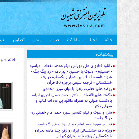
خانه
اخبار
مقالات
صوت
ویدئو
تصاویر
نرم
شما اینجا 
پیشنهادی
خانه
»
وی
دانلود کتابهای علی بهرامی نیکو هدهد نقطه - عباسیه
- حسینیه - ادعوک یا حسین - پدرنامه - رد بیگ بنگ -
شهادتنامه حاج قاسم - هزار و یکقطره در رفع
خشکسالی - ترجمه شیعی برجزء 30 قرآن
روضه های حضرت زهرا با نوای میرزا محمدی
ناگفته های اقتصاد ما دکتر محمد حسن قدیری ابیانه
پادکست صوتی به همراه دانلود پی دی اف کتاب و
معرفی دکتر
متن و صوت و فیلم تفسیر سوره حمد امام خمینی ره
در 5 جلسه
تفسیر سوره حمد امام خمینی ره صوتی 5 جلسه
ویژه نامه خشکسالی ایران و رفع چند ماهه بحران
خشکسالی / ویژه نامه بحران کم آبی