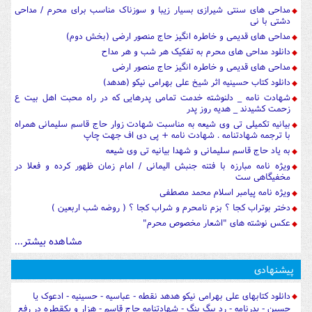
مداحی های سنتی شیرازی بسیار زیبا و سوزناک مناسب برای محرم / مداحی
دشتی با نی
مداحی های قدیمی و خاطره انگیز حاج منصور ارضی (بخش دوم)
دانلود مداحی های محرم به تفکیک هر شب و هر مداح
مداحی های قدیمی و خاطره انگیز حاج منصور ارضی
دانلود کتاب حسینیه اثر شیخ علی بهرامی نیکو (هدهد)
شهادت نامه _ دلنوشته خدمت تمامی پدرهایی که در راه محبت اهل بیت ع
زحمت کشیدند _ هدیه روز پدر
بیانیه تکمیلی تی وی شیعه به مناسبت شهادت زوار حاج قاسم سلیمانی همراه
با ترجمه شهادتنامه . شهادت نامه + پی دی اف جهت چاپ
به یاد حاج قاسم سلیمانی و شهدا بیانیه تی وی شیعه
ویژه نامه مبارزه با فتنه جنبش الیمانی / امام زمان ظهور کرده و فعلا در
مخفیگاهی ست
ویژه نامه پیامبر اسلام محمد مصطفی
دختر بوتراب کجا ؟ بزم نامحرم و شراب کجا ؟ ( روضه شب اربعین )
عکس نوشته های "اشعار مخصوص محرم"
مشاهده بیشتر...
پیشنهادی
دانلود کتابهای علی بهرامی نیکو هدهد نقطه - عباسیه - حسینیه - ادعوک یا
حسین - پدرنامه - رد بیگ بنگ - شهادتنامه حاج قاسم - هزار و یکقطره در رفع