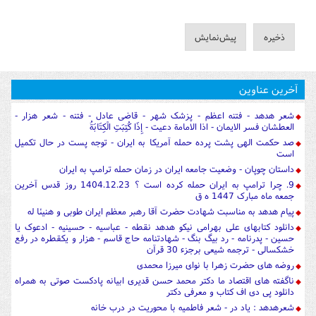
آخرین عناوین
شعر هدهد - فتنه اعظم - پزشک شهر - قاضی عادل - فتنه - شعر هزار -
العطشان فسر الایمان - اذا الامامة دعیت - إِذَا كُتِبَتِ الْكِتَابَةُ
صد حکمت الهی پشت پرده حمله آمریکا به ایران - توجه پست در حال تکمیل
است
داستان چوپان - وضعیت جامعه ایران در زمان حمله ترامپ به ایران
9. چرا ترامپ به ایران حمله کرده است ؟ 1404.12.23 روز قدس آخرین
جمعه ماه مبارک 1447 ه ق
پیام هدهد به مناسبت شهادت حضرت آقا رهبر معظم ایران طوبی و هنیئا له
دانلود کتابهای علی بهرامی نیکو هدهد نقطه - عباسیه - حسینیه - ادعوک یا
حسین - پدرنامه - رد بیگ بنگ - شهادتنامه حاج قاسم - هزار و یکقطره در رفع
خشکسالی - ترجمه شیعی برجزء 30 قرآن
روضه های حضرت زهرا با نوای میرزا محمدی
ناگفته های اقتصاد ما دکتر محمد حسن قدیری ابیانه پادکست صوتی به همراه
دانلود پی دی اف کتاب و معرفی دکتر
شعرهدهد : یاد در - شعر فاطمیه با محوریت در درب خانه