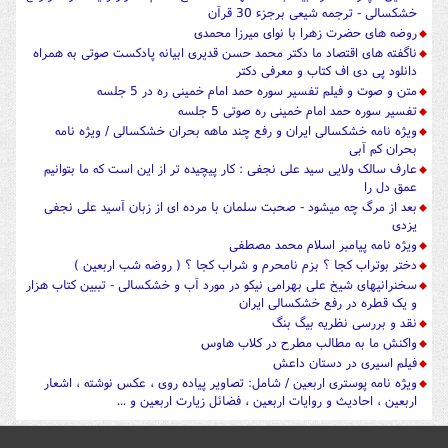
خشکسالی - ترجمه شیعی برجزء 30 قرآن
روضه های حضرت زهرا با نوای میرزا محمدی
ناگفته های اقتصاد ما دکتر محمد حسن قدیری ابیانه پادکست صوتی به همراه
دانلود پی دی اف کتاب و معرفی دکتر
متن و صوت و فیلم تفسیر سوره حمد امام خمینی ره در 5 جلسه
تفسیر سوره حمد امام خمینی ره صوتی 5 جلسه
ویژه نامه خشکسالی ایران و رفع چند ماهه بحران خشکسالی / ویژه نامه
بحران کم آبی
عارف سالک ولایی سید علی نجفی : کار پیچیده تر از این است که ما بتوانیم
عمق دل را
بعد از مرگ چه میشود - صحبت سلمان با مرده ای از زبان آسید علی نجفی
یزدی
ویژه نامه پیامبر اسلام محمد مصطفی
دختر بوتراب کجا ؟ بزم نامحرم و شراب کجا ؟ ( روضه شب اربعین )
سخنرانیهای شیخ علی بهرامی نیکو در مورد آب و خشکسالی - تببین کتاب هزار
و یک قطره در رفع خشکسالی ایران
نقد و بررسی نظریه بیگ بنگ
واکنش ما به مطالب مطرح در کلاب هاوس
فیلم اسیری در دستان داعش
ویژه نامه پوستری اربعین / شامل: تصاویر پیاده روی ، عکس نوشته ، اشعار
اربعین ، احادیث و روایات اربعین ، فضائل زیارت اربعین و ...