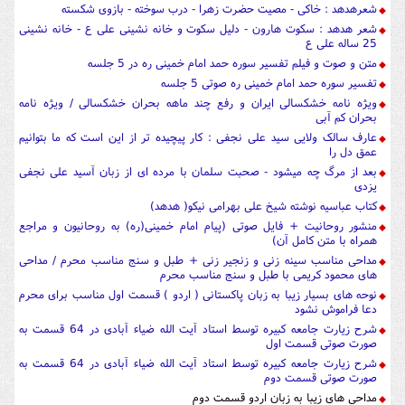
شعرهدهد : خاکی - مصیت حضرت زهرا - درب سوخته - بازوی شکسته
شعر هدهد : سکوت هارون - دلیل سکوت و خانه نشینی علی ع - خانه نشینی
25 ساله علی ع
متن و صوت و فیلم تفسیر سوره حمد امام خمینی ره در 5 جلسه
تفسیر سوره حمد امام خمینی ره صوتی 5 جلسه
ویژه نامه خشکسالی ایران و رفع چند ماهه بحران خشکسالی / ویژه نامه
بحران کم آبی
عارف سالک ولایی سید علی نجفی : کار پیچیده تر از این است که ما بتوانیم
عمق دل را
بعد از مرگ چه میشود - صحبت سلمان با مرده ای از زبان آسید علی نجفی
یزدی
کتاب عباسیه نوشته شیخ علی بهرامی نیکو( هدهد)
منشور روحانیت + فایل صوتی (پیام امام خمینی(ره) به روحانیون و مراجع
همراه با متن کامل آن)
مداحی مناسب سینه زنی و زنجیر زنی + طبل و سنج مناسب محرم / مداحی
های محمود کریمی با طبل و سنج مناسب محرم
نوحه های بسیار زیبا به زبان پاکستانی ( اردو ) قسمت اول مناسب برای محرم
دعا فراموش نشود
شرح زیارت جامعه کبیره توسط استاد آیت الله ضیاء آبادی در 64 قسمت به
صورت صوتی قسمت اول
شرح زیارت جامعه کبیره توسط استاد آیت الله ضیاء آبادی در 64 قسمت به
صورت صوتی قسمت دوم
مداحی های زیبا به زبان اردو قسمت دوم