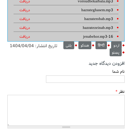
voroudbekarbala.mp3
دریافت
hazrateghasem.mp3
دریافت
hazraterobab.mp3
دریافت
hazratezeinab.mp3
دریافت
16-jenabehor.mp3
دریافت
اردو
हिन्दी
هندکو
بلتی
تاریخ انتشار:
1404/04/04
پښتو
افزودن دیدگاه جدید
نام شما
نظر
*