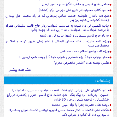
مداحی های قدیمی و خاطره انگیز حاج منصور ارضی
دانلود کتاب حسینیه اثر شیخ علی بهرامی نیکو (هدهد)
شهادت نامه _ دلنوشته خدمت تمامی پدرهایی که در راه محبت اهل بیت ع
زحمت کشیدند _ هدیه روز پدر
بیانیه تکمیلی تی وی شیعه به مناسبت شهادت زوار حاج قاسم سلیمانی همراه
با ترجمه شهادتنامه . شهادت نامه + پی دی اف جهت چاپ
به یاد حاج قاسم سلیمانی و شهدا بیانیه تی وی شیعه
ویژه نامه مبارزه با فتنه جنبش الیمانی / امام زمان ظهور کرده و فعلا در
مخفیگاهی ست
ویژه نامه پیامبر اسلام محمد مصطفی
دختر بوتراب کجا ؟ بزم نامحرم و شراب کجا ؟ ( روضه شب اربعین )
عکس نوشته های "اشعار مخصوص محرم"
مشاهده بیشتر...
پیشنهادی
دانلود کتابهای علی بهرامی نیکو هدهد نقطه - عباسیه - حسینیه - ادعوک یا
حسین - پدرنامه - رد بیگ بنگ - شهادتنامه حاج قاسم - هزار و یکقطره در رفع
خشکسالی - ترجمه شیعی برجزء 30 قرآن
روضه های حضرت زهرا با نوای میرزا محمدی
ناگفته های اقتصاد ما دکتر محمد حسن قدیری ابیانه پادکست صوتی به همراه
دانلود پی دی اف کتاب و معرفی دکتر