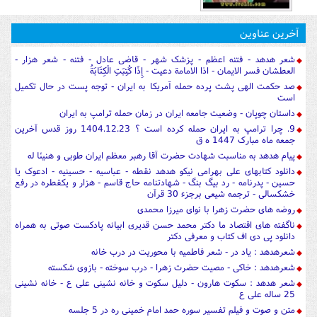
آخرین عناوین
شعر هدهد - فتنه اعظم - پزشک شهر - قاضی عادل - فتنه - شعر هزار -
العطشان فسر الایمان - اذا الامامة دعیت - إِذَا كُتِبَتِ الْكِتَابَةُ
صد حکمت الهی پشت پرده حمله آمریکا به ایران - توجه پست در حال تکمیل
است
داستان چوپان - وضعیت جامعه ایران در زمان حمله ترامپ به ایران
9. چرا ترامپ به ایران حمله کرده است ؟ 1404.12.23 روز قدس آخرین
جمعه ماه مبارک 1447 ه ق
پیام هدهد به مناسبت شهادت حضرت آقا رهبر معظم ایران طوبی و هنیئا له
دانلود کتابهای علی بهرامی نیکو هدهد نقطه - عباسیه - حسینیه - ادعوک یا
حسین - پدرنامه - رد بیگ بنگ - شهادتنامه حاج قاسم - هزار و یکقطره در رفع
خشکسالی - ترجمه شیعی برجزء 30 قرآن
روضه های حضرت زهرا با نوای میرزا محمدی
ناگفته های اقتصاد ما دکتر محمد حسن قدیری ابیانه پادکست صوتی به همراه
دانلود پی دی اف کتاب و معرفی دکتر
شعرهدهد : یاد در - شعر فاطمیه با محوریت در درب خانه
شعرهدهد : خاکی - مصیت حضرت زهرا - درب سوخته - بازوی شکسته
شعر هدهد : سکوت هارون - دلیل سکوت و خانه نشینی علی ع - خانه نشینی
25 ساله علی ع
متن و صوت و فیلم تفسیر سوره حمد امام خمینی ره در 5 جلسه