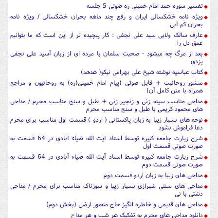
تفسیر سوره حمد امام خمینی ره صوتی 5 جلسه
ویژه نامه خشکسالی ایران و رفع چند ماهه بحران خشکسالی / ویژه نامه
بحران کم آبی
عارف سالک ولایی سید علی نجفی : کار پیچیده تر از این است که ما بتوانیم
عمق دل را
بعد از مرگ چه میشود - صحبت سلمان با مرده ای از زبان آسید علی نجفی
یزدی
کتاب عباسیه نوشته شیخ علی بهرامی نیکو( هدهد)
منشور روحانیت + فایل صوتی (پیام امام خمینی(ره) به روحانیون و مراجع
همراه با متن کامل آن)
مداحی مناسب سینه زنی و زنجیر زنی + طبل و سنج مناسب محرم / مداحی
های محمود کریمی با طبل و سنج مناسب محرم
نوحه های بسیار زیبا به زبان پاکستانی ( اردو ) قسمت اول مناسب برای محرم
دعا فراموش نشود
شرح زیارت جامعه کبیره توسط استاد آیت الله ضیاء آبادی در 64 قسمت به
صورت صوتی قسمت اول
شرح زیارت جامعه کبیره توسط استاد آیت الله ضیاء آبادی در 64 قسمت به
صورت صوتی قسمت دوم
مداحی های زیبا به زبان اردو قسمت دوم
مداحی های سنتی شیرازی بسیار زیبا و سوزناک مناسب برای محرم / مداحی
دشتی با نی
مداحی های قدیمی و خاطره انگیز حاج منصور ارضی (بخش دوم)
دانلود مداحی های محرم به تفکیک هر شب و هر مداح