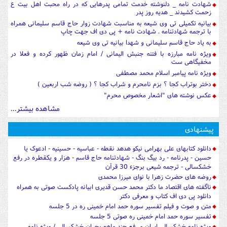
شهادت نامه _ دلنوشته خدمت تمامی پدرهایی که در راه محبت اهل بیت ع
زحمت کشیدند _ هدیه روز پدر
بیانیه تکمیلی تی وی شیعه به مناسبت شهادت زوار حاج قاسم سلیمانی همراه
با ترجمه شهادتنامه . شهادت نامه + پی دی اف جهت چاپ
به یاد حاج قاسم سلیمانی و شهدا بیانیه تی وی شیعه
ویژه نامه مبارزه با فتنه جنبش الیمانی / امام زمان ظهور کرده و فعلا در
مخفیگاهی ست
ویژه نامه پیامبر اسلام محمد مصطفی
دختر بوتراب کجا ؟ بزم نامحرم و شراب کجا ؟ ( روضه شب اربعین )
عکس نوشته های "اشعار مخصوص محرم"
مشاهده بیشتر...
پیشنهادی
دانلود کتابهای علی بهرامی نیکو هدهد نقطه - عباسیه - حسینیه - ادعوک یا
حسین - پدرنامه - رد بیگ بنگ - شهادتنامه حاج قاسم - هزار و یکقطره در رفع
خشکسالی - ترجمه شیعی برجزء 30 قرآن
روضه های حضرت زهرا با نوای میرزا محمدی
ناگفته های اقتصاد ما دکتر محمد حسن قدیری ابیانه پادکست صوتی به همراه
دانلود پی دی اف کتاب و معرفی دکتر
متن و صوت و فیلم تفسیر سوره حمد امام خمینی ره در 5 جلسه
تفسیر سوره حمد امام خمینی ره صوتی 5 جلسه
ویژه نامه خشکسالی ایران و رفع چند ماهه بحران خشکسالی / ویژه نامه