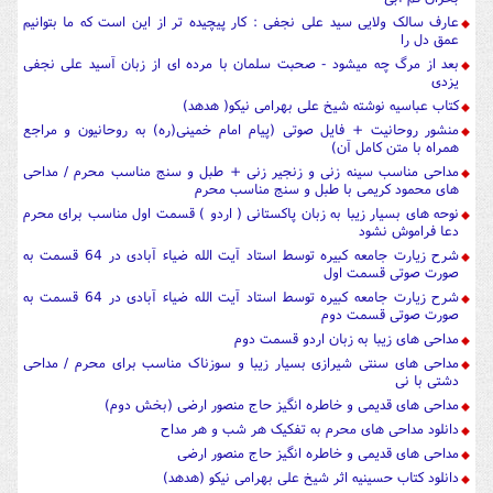
عارف سالک ولایی سید علی نجفی : کار پیچیده تر از این است که ما بتوانیم
عمق دل را
بعد از مرگ چه میشود - صحبت سلمان با مرده ای از زبان آسید علی نجفی
یزدی
کتاب عباسیه نوشته شیخ علی بهرامی نیکو( هدهد)
منشور روحانیت + فایل صوتی (پیام امام خمینی(ره) به روحانیون و مراجع
همراه با متن کامل آن)
مداحی مناسب سینه زنی و زنجیر زنی + طبل و سنج مناسب محرم / مداحی
های محمود کریمی با طبل و سنج مناسب محرم
نوحه های بسیار زیبا به زبان پاکستانی ( اردو ) قسمت اول مناسب برای محرم
دعا فراموش نشود
شرح زیارت جامعه کبیره توسط استاد آیت الله ضیاء آبادی در 64 قسمت به
صورت صوتی قسمت اول
شرح زیارت جامعه کبیره توسط استاد آیت الله ضیاء آبادی در 64 قسمت به
صورت صوتی قسمت دوم
مداحی های زیبا به زبان اردو قسمت دوم
مداحی های سنتی شیرازی بسیار زیبا و سوزناک مناسب برای محرم / مداحی
دشتی با نی
مداحی های قدیمی و خاطره انگیز حاج منصور ارضی (بخش دوم)
دانلود مداحی های محرم به تفکیک هر شب و هر مداح
مداحی های قدیمی و خاطره انگیز حاج منصور ارضی
دانلود کتاب حسینیه اثر شیخ علی بهرامی نیکو (هدهد)