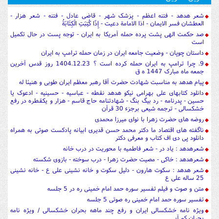
شعر هدهد - فتنه اعظم - پزشک شهر - قاضی عادل - فتنه - شعر هزار -
العطشان فسر الایمان - اذا الامامة دعیت - إِذَا كُتِبَتِ الْكِتَابَةُ
صد حکمت الهی پشت پرده حمله آمریکا به ایران - توجه پست در حال تکمیل
است
داستان چوپان - وضعیت جامعه ایران در زمان حمله ترامپ به ایران
9. چرا ترامپ به ایران حمله کرده است ؟ 1404.12.23 روز قدس آخرین
جمعه ماه مبارک 1447 ه ق
پیام هدهد به مناسبت شهادت حضرت آقا رهبر معظم ایران طوبی و هنیئا له
دانلود کتابهای علی بهرامی نیکو هدهد نقطه - عباسیه - حسینیه - ادعوک یا
حسین - پدرنامه - رد بیگ بنگ - شهادتنامه حاج قاسم - هزار و یکقطره در رفع
خشکسالی - ترجمه شیعی برجزء 30 قرآن
روضه های حضرت زهرا با نوای میرزا محمدی
ناگفته های اقتصاد ما دکتر محمد حسن قدیری ابیانه پادکست صوتی به همراه
دانلود پی دی اف کتاب و معرفی دکتر
شعرهدهد : یاد در - شعر فاطمیه با محوریت در درب خانه
شعرهدهد : خاکی - مصیت حضرت زهرا - درب سوخته - بازوی شکسته
شعر هدهد : سکوت هارون - دلیل سکوت و خانه نشینی علی ع - خانه نشینی
25 ساله علی ع
متن و صوت و فیلم تفسیر سوره حمد امام خمینی ره در 5 جلسه
تفسیر سوره حمد امام خمینی ره صوتی 5 جلسه
ویژه نامه خشکسالی ایران و رفع چند ماهه بحران خشکسالی / ویژه نامه
بحران کم آبی