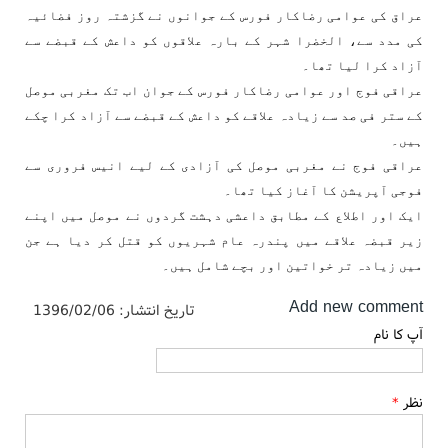
عراق کی عوامی رضاکار فورس کے جوانوں نے گزشتہ روز فضائیہ
کی مدد سے، الخضرا شہر کے بارہ علاقوں کو داعش کے قبضے سے
آزاد کرا لیا تھا۔
عراقی فوج اور عوامی رضاکار فورس کے جوان اب تک مغربی موصل
کے ستر فی صد سے زیادہ علاقے کو داعش کے قبضے سے آزاد کرا چکے
ہیں۔
عراقی فوج نے مغربی موصل کی آزادی کے لیے انیس فروری سے
فوجی آپریشن کا آغاز کیا تھا۔
ایک اور اطلاع کے مطابق داعشی دہشت گردوں نے موصل میں اپنے
زیر قبضہ علاقے میں پندرہ عام شہریوں کو قتل کر دیا ہے جن
میں زیادہ تر خواتین اور بچے شامل ہیں۔
Add new comment
تاریخ انتشار:
1396/02/06
آپ کا نام
نظر
*