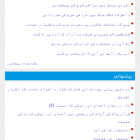
مغربی موصل میں عراقی فوج کی پیشقدمی
داعش کے خلاف جنگ میں عراقی فوج کی قدردانی
یمن کے مختلف علاقوں پر سعودی عرب کے وحشیانہ حملے
فلسطین کو صیہونی قبضے سے آزاد کرانے پر تاکید
اک ایران تعلقات کو خراب کرنے کی سازش
امریکہ: ایف بی آئی ڈائریکٹر برطرف
مشاهده بیشتر...
پیشنهادی
دو ملین یمنی بچے غذائی قلت کا شکار، اقوام متحدہ کا اظہار
تشویش
ماہ ررمضان احسان اور نیکی کا مہینہ (2)
قرآن پاک کی آیات کی روشنی میں احسان اور نیکی کرنے کی
فضیلت
استغفار کے فوائد
استغفار کی فضیلت