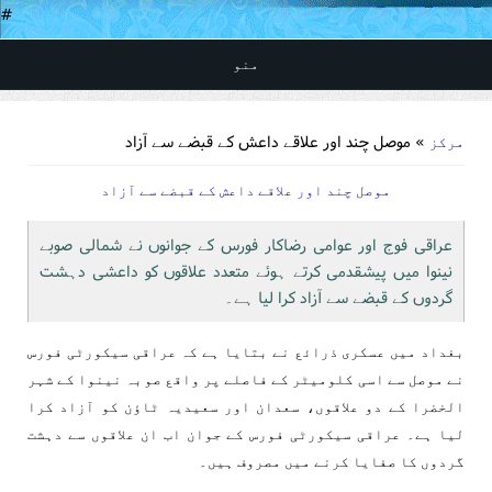
#
منو
You are here
» موصل چند اور علاقے داعش کے قبضے سے آزاد
مرکز
موصل چند اور علاقے داعش کے قبضے سے آزاد
عراقی فوج اور عوامی رضاکار فورس کے جوانوں نے شمالی صوبے
نینوا میں پیشقدمی کرتے ہوئے متعدد علاقوں کو داعشی دہشت
گردوں کے قبضے سے آزاد کرا لیا ہے۔
بغداد میں عسکری ذرائع نے بتایا ہے کہ عراقی سیکورٹی فورس
نے موصل سے اسی کلومیٹر کے فاصلے پر واقع صوبہ نینوا کے شہر
الخضرا کے دو علاقوں، سعدان اور سعیدیہ ٹاؤن کو آزاد کرا
لیا ہے۔ عراقی سیکورٹی فورس کے جوان اب ان علاقوں سے دہشت
گردوں کا صفایا کرنے میں مصروف ہیں۔