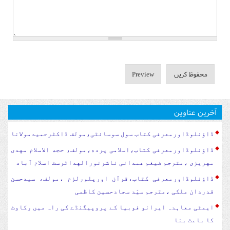
آخرین عناوین
ڈاؤنلوڈاورمعرفی کتاب سول سوسا‏‏ئٹی،مولف ڈاکٹرحمیدمولانا
ڈاؤنلوڈاورمعرفی کتاب،اسلامی پرده،مولف، حجه الاسلام مهدی
مهریزی ،مترجم ضیغم همدانی ناشرنورالهداٹرسٹ اسلام آباد
ڈاؤنلوڈاورمعرفی کتاب،قرآن اورپلورلزم ،مولف، سیدحسن
قدردان ملکی ،مترجم سیّد سجادحسین کاظمی
ایمٹی معاہدہ ایرانو فوبیا کے پروپیگنڈے کی راہ میں رکاوٹ
کا باعث بنا