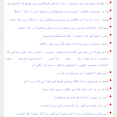
داعش کے کیمیاوی ہتھیار بنانے کی فیکٹری پر فوج کا کنٹرول
شام: حمص کے علاقے الوعر سے سینکڑوں مسلح افراد کا انخلا
شیعہ آبادی والے علاقے پر سعودی سیکورٹی اہلکاروں کا حملہ
یمن کے مختلف صوبوں پر سعودی عرب کی وحشیانہ جارحیت
اسرائیل کی جارحیت، ایک فلسطینی شہید
افغانستان میں ساٹھ دہشت گردوں کی ہلاکت
ڈاؤنلوڈاورمعرفی کتاب،صحیفہ رضویہ امام رضا کی دعاؤں کا
مجموعہ،مولف،اہل بیت عالمی اسمبلی،مترجم سیّد
افتخارحسین نقوی النجفی ناشر منہاج القرآن
ابوبکرالبغدادی موصل سے فرار
سعودی فوجیوں کے خلاف یمنی فوج کی جوابی کارروائی
شام: درعا کے مضافاتی علاقے میں مفاہمت
ایران میں زلزلے کے شدید جھٹکے
ایران: جنوبی کوریا کے صدر کو مبارکباد
امریکی دھمکیاں بے اثر، شمالی کوریا کا میزائل تجربہ