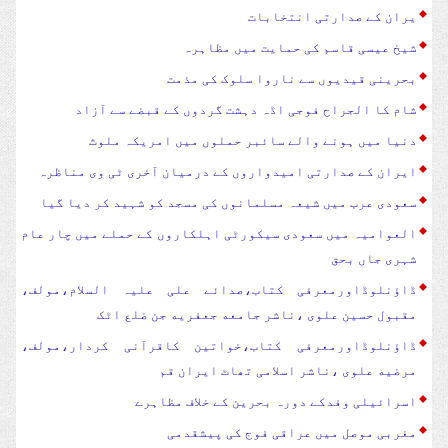
یران کے صدارتی انتخابات
شیخ عیسی قاسم کی حمایت میں مظاہرہ
بحرینی قیدیوں سے ناروا سلوک کی مذمت
شام کا الجراح فوجی اڈہ دہشت گردوں کے قبضے سے آزاد
دنیا میں ہونے والے سائبر حملوں میں امریکہ ملوث
ایران کے صدارتی امیدواروں کے درمیان آخری ٹی وی مناظرہ
سعودی عرب میں شیعہ مسلمانوں کی مسجد کو شہید کر دیا گیا
العوامیہ میں سعودی سیکورٹی اہلکاروں کے حملے میں چار عام
شہری جاں بحق
ڈاؤنلوڈاورمعرفی کتاب،صدائے علی علیہ السلام،مولف،
مقبول حسین علوی ،ناشر جامعه جعفریه جن ضلع اٹک
ڈاؤنلوڈاورمعرفی کتاب،خواتین کاقرآنی کردار،مولف،
مرضیه علوی ،ناشر اسلامی تھاٹ ایران قم
اسرائیلی وفدکے دورہ بحرین کے خلاف مظاہرے
مغربی موصل میں عراقی فوج کی پیشقدمی