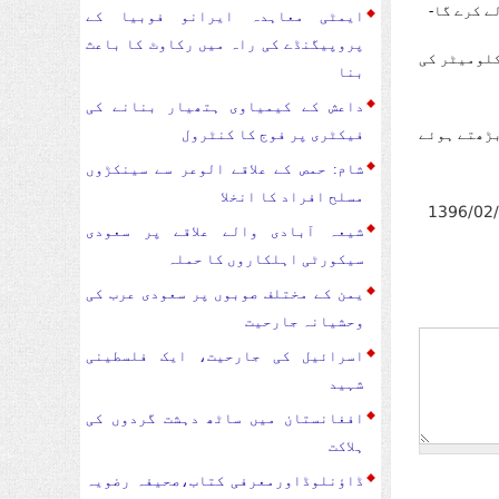
 کرے گا-
ایمٹی معاہدہ ایرانو فوبیا کے
پروپیگنڈے کی راہ میں رکاوٹ کا باعث
کلومیٹر کی
بنا
داعش کے کیمیاوی ہتھیار بنانے کی
بڑھتے ہوئے
فیکٹری پر فوج کا کنٹرول
شام: حمص کے علاقے الوعر سے سینکڑوں
مسلح افراد کا انخلا
1396/02
شیعہ آبادی والے علاقے پر سعودی
سیکورٹی اہلکاروں کا حملہ
یمن کے مختلف صوبوں پر سعودی عرب کی
وحشیانہ جارحیت
اسرائیل کی جارحیت، ایک فلسطینی
شہید
افغانستان میں ساٹھ دہشت گردوں کی
ہلاکت
ڈاؤنلوڈاورمعرفی کتاب،صحیفہ رضویہ