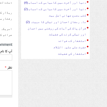
دیئے تھے
دنیا اور آخرت میں کامیابی کے اسباب (4)
دنیا اور آخرت میں کامیابی کے اسباب (2)
ریڈار کی
کتب مجمع جهانی اهل بیت
رفتار سے
ماہ رمضان احسان اور نیکی کا مہینہ (2)
قرآن پاک کی آیات کی روشنی میں احسان
امریکہ ک
اور نیکی کرنے کی فضیلت
جرائم کی
استغفار کے فوائد
omment
حضرت علی علیہ السّلام
آپ کا نام
استغفار کی فضیلت
نظر
*