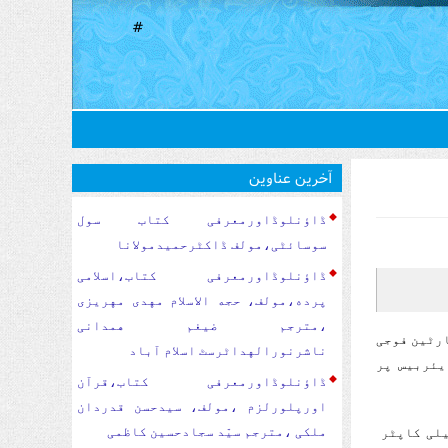
#
آخرین عناوین
ڈاؤنلوڈاورمعرفی کتاب سول
سوسا‏‏ئٹی،مولف ڈاکٹرحمیدمولانا
ڈاؤنلوڈاورمعرفی کتاب،اسلامی
پرده،مولف، حجه الاسلام مهدی مهریزی
،مترجم ضیغم همدانی
ارٹین فوجی
ناشرنورالهداٹرسٹ اسلام آباد
یئربیس پر
ڈاؤنلوڈاورمعرفی کتاب،قرآن
اورپلورلزم ،مولف، سیدحسن قدردان
ملکی ،مترجم سیّد سجادحسین کاظمی
یلی کاپٹر