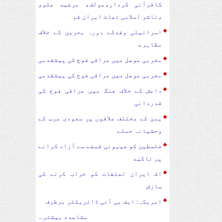
کاقرآنی کردار،مولف، مرضیه علوی
،ناشر اسلامی تھاٹ ایران قم
اسرائیلی وفدکے دورہ بحرین کے خلاف
مظاہرے
مغربی موصل میں عراقی فوج کی پیشقدمی
مغربی موصل میں عراقی فوج کی پیشقدمی
داعش کے خلاف جنگ میں عراقی فوج کی
قدردانی
یمن کے مختلف علاقوں پر سعودی عرب کے
وحشیانہ حملے
فلسطین کو صیہونی قبضے سے آزاد کرانے
پر تاکید
اک ایران تعلقات کو خراب کرنے کی
سازش
امریکہ: ایف بی آئی ڈائریکٹر برطرف
مشاهده بیشتر...