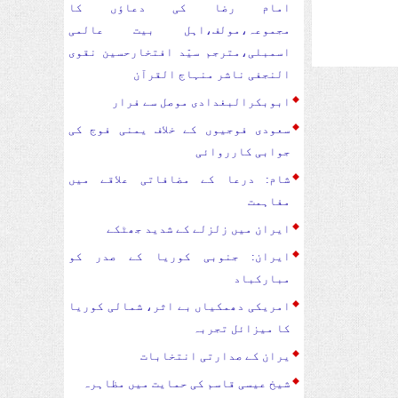
امام رضا کی دعاؤں کا
مجموعہ،مولف،اہل بیت عالمی
اسمبلی،مترجم سیّد افتخارحسین نقوی
النجفی ناشر منہاج القرآن
ابوبکرالبغدادی موصل سے فرار
سعودی فوجیوں کے خلاف یمنی فوج کی
جوابی کارروائی
شام: درعا کے مضافاتی علاقے میں
مفاہمت
ایران میں زلزلے کے شدید جھٹکے
ایران: جنوبی کوریا کے صدر کو
مبارکباد
امریکی دھمکیاں بے اثر، شمالی کوریا
کا میزائل تجربہ
یران کے صدارتی انتخابات
شیخ عیسی قاسم کی حمایت میں مظاہرہ