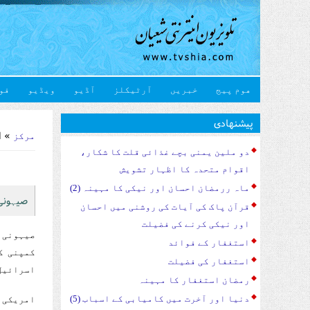
هوم پیج
خبریں
آرٹیکلز
آڈیو
ویڈیو
فو
u are here
پیشنهادی
» ام
مرکز
دو ملین یمنی بچے غذائی قلت کا شکار،
اقوام متحدہ کا اظہار تشویش
ماہ ررمضان احسان اور نیکی کا مہینہ (2)
صیہونی
قرآن پاک کی آیات کی روشنی میں احسان
اور نیکی کرنے کی فضیلت
صیہونی ا
استغفار کے فوائد
کمپنی ک
استغفار کی فضیلت
اسرائیل 
رمضان استغفار کا مہینہ
دنیا اور آخرت میں کامیابی کے اسباب (5)
امریکی 