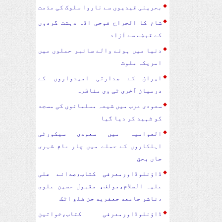
بحرینی قیدیوں سے ناروا سلوک کی مذمت
شام کا الجراح فوجی اڈہ دہشت گردوں
کے قبضے سے آزاد
دنیا میں ہونے والے سائبر حملوں میں
امریکہ ملوث
ایران کے صدارتی امیدواروں کے
درمیان آخری ٹی وی مناظرہ
سعودی عرب میں شیعہ مسلمانوں کی مسجد
کو شہید کر دیا گیا
العوامیہ میں سعودی سیکورٹی
اہلکاروں کے حملے میں چار عام شہری
جاں بحق
ڈاؤنلوڈاورمعرفی کتاب،صدائے علی
علیہ السلام،مولف، مقبول حسین علوی
،ناشر جامعه جعفریه جن ضلع اٹک
ڈاؤنلوڈاورمعرفی کتاب،خواتین