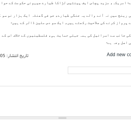
- امریکہ، مزید پچاس ایف پینتیس لڑاکا طیارے صیہونی حکومت کے حوالے
 رینج میں نہ آنے والے یہ جنگی طیارے، جو فی گھنٹہ ایک ہزار نو سو 
 پرواز کرنے کی صلاحیت رکھتے ہیں، ایک سو دس ملین ڈالر کے ہیں-
ی جانب سے اسرائیل کی ہمہ جہتی حمایت ہی، فلسطینیوں کے خلاف اس کے 
 اصل وجہ ہے-
Add new c
تاریخ انتشار:
/05