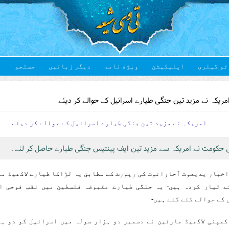
ٹو گیلری
اپلیکیشن
ویژه نامه
دیگر زبانیں
جستجو
Yo
ریکہ نے مزید تین جنگی طیارے اسرائیل کے حوالے کر دیئے
امریکہ نے مزید تین جنگی طیارے اسرائیل کے حوالے کر دیئے
 حکومت نے امریکہ سے مزید تین ایف پینتیس جنگی طیارے حاصل کر لئے۔
خبار یدیعوت آحارانوت کی رپورٹ کے مطابق یہ لڑاکا طیارے لاکھیڈ م
ے تیار کردہ ہیں- یہ جنگی طیارے مقبوضہ فلسطین میں نقب فوجی ا
کے حوالے کئے گئے ہیں-
کمپنی لاکھیڈ مارٹین نے دسمبر دو ہزار سولہ میں اسرائیل کو دو ہ