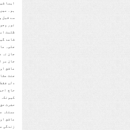
ایسا شیع
ہو۔ میں 
سے قبل و
نور وجود
ظلمت امک
شاھد گیت
جلوہ عال
جان نہ د
جان مر ا
عاشق او 
جنت عشاق
دلم فقط 
حاج احم
کیونکہ ا
حضرت حق 
مسئلہ عش
عاشق او 
زندگی عا