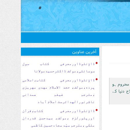
#
آخرین عناوین
ڈاؤنلوڈاورمعرفی کتاب سول
سوسا‏‏ئٹی،مولف ڈاکٹرحمیدمولانا
ڈاؤنلوڈاورمعرفی کتاب،اسلامی
محروم ہو
پرده،مولف، حجه الاسلام مهدی مهریزی
ح دنیا کے
،مترجم ضیغم همدانی
ناشرنورالهداٹرسٹ اسلام آباد
ڈاؤنلوڈاورمعرفی کتاب،قرآن
اورپلورلزم ،مولف، سیدحسن قدردان
ملکی ،مترجم سیّد سجادحسین کاظمی