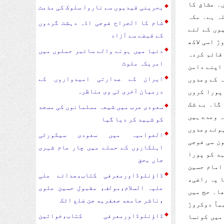
۔ عشاق کا
بحرینی قیدیوں سے ناروا سلوک کی مذمت
ہ ہے۔ مکہ
شام کا الجراح فوجی اڈہ دہشت گردوں
جیوں کے لئے
کے قبضے سے آزاد
ڑ اسی لاکھ
دنیا میں ہونے والے سائبر حملوں میں
ن سال 2014ء میں اپنا ہی قائم کردہ
امریکہ ملوث
 اپنے دامن
ایران کے صدارتی امیدواروں کے
ہ کے وعدوں
درمیان آخری ٹی وی مناظرہ
پورا کروں
گا۔ بے شک
سعودی عرب میں شیعہ مسلمانوں کی مسجد
ہ وعدے ہیں
کو شہید کر دیا گیا
ہوئے وعدوں
العوامیہ میں سعودی سیکورٹی
ن سی فوجی
اہلکاروں کے حملے میں چار عام شہری
د کو پورا
جاں بحق
امام حسین
ڈاؤنلوڈاورمعرفی کتاب،صدائے علی
ا پہ راضی،
علیہ السلام،مولف، مقبول حسین علوی
ھا۔ حج میں
،ناشر جامعه جعفریه جن ضلع اٹک
باً دوکروڑ
ڈاؤنلوڈاورمعرفی کتاب،خواتین
 میں کونسا