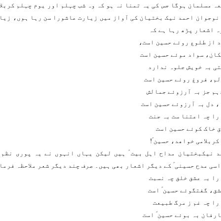
ہ مسلمان ہوگا جس کی یہ تمنا نہ ہو کہ وہ شب چہلم اور یوم چہلم کربلا
نوجوان احمد نیک بختیان کی آواز میں زیارت عاشورا سن رہا ہوں، زیا
ہ اشعار پڑھ رہا ہے کہ
 از طلوع روئے حسین است،
ان، سواد موئے حسین است
ی بہ خویش جلوہ ندارد
م، فروغ روئے حسین است
ہم جز بہ آرزوئے جمالش
، دل بہ آرزوئے حسین است
را چہ اعتنا ست بہ جنت
 خاک کوئے حسین است
کربلامی خواھد، حسین ؑ!
د نیکبختیان مداح اہل بیت ؑ ہیں لیکن یہاں انہوں نے یہ پوری نظم 
سی مدح حسینی ؑ کے دیگر اشعار بھی ہیں۔ صرف چند دیگر شعر ملاحظہ فرما
را بہ عشق خلق چہ نسبت
ق، گفتگوئے حسین ؑ است
را چہ غم ز مرگ طبیعت
رفان بہ بوئے حسین ؑ است