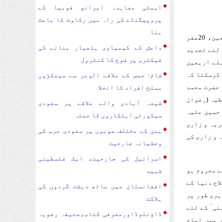
ایمٹی معاہدہ ایرانو فوبیا کے
پروپیگنڈے کی راہ میں رکاوٹ کا باعث
بنا
ٹی وی شیعہ[مانیٹرنگ ڈیسک]کوئی مسئلہ نہیں کہ ہم اسے چہلم کہیں یا اربعین، 20صفر
داعش کے کیمیاوی ہتھیار بنانے کی
 لئے تجدید
فیکٹری پر فوج کا کنٹرول
ہلے اربعین
 کرسکتا کہ
شام: حمص کے علاقے الوعر سے سینکڑوں
 حضرت محمد
مسلح افراد کا انخلا
طیہ (رضوان
شیعہ آبادی والے علاقے پر سعودی
 کربلا میں امام حسین علیہ
سیکورٹی اہلکاروں کا حملہ
ریہ و زاری
یمن کے مختلف صوبوں پر سعودی عرب کی
 و زاری کی
وحشیانہ جارحیت
اسرائیل کی جارحیت، ایک فلسطینی
ے محروم ہو
شہید
اح دنیا کے
افغانستان میں ساٹھ دہشت گردوں کی
ہری طور پر
ہلاکت
ی ؑ کے لئے
ڈاؤنلوڈاورمعرفی کتاب،صحیفہ رضویہ
 دور میں امام