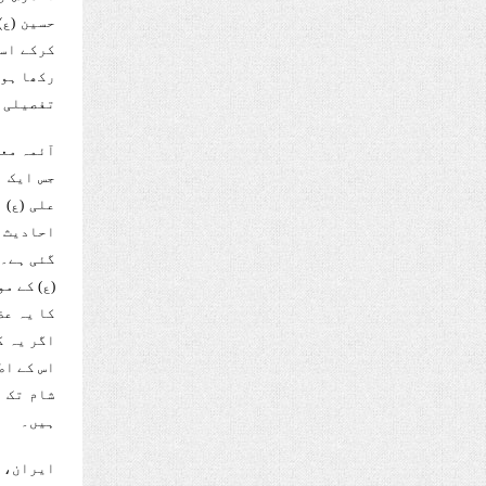
حسین (ع)
کرکے اسل
تفصیلی ر
آئمہ معص
جس ایک ہ
علی (ع) 
احادیث ہ
گئی ہے۔ 
(ع) کے م
کا یہ عظ
اگر یہ ک
شام تک ا
ہیں۔
ایران، ع