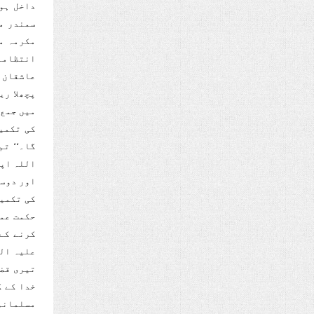
داخل ہو
سمندر م
انتظامات
پچھلا ری
میں جمع 
کی تکمیل
گا۔‘‘ تم
اللہ اپن
اور دوسر
کی تکمیل
حکمت عمل
کرنے کے 
علیہ الس
تیری قضا
خدا کے گ
مسلمانوں