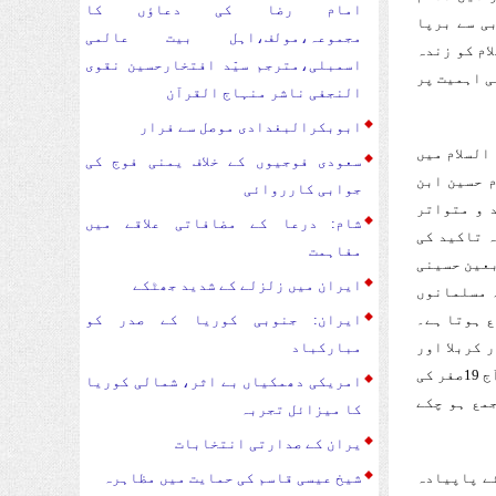
امام رضا کی دعاؤں کا
بی سے برپا
مجموعہ،مولف،اہل بیت عالمی
ام کو زندہ
اسمبلی،مترجم سیّد افتخارحسین نقوی
 استکبار شکن جانشین امام خامنہ ای نے20 صفر کی اہمیت پر
النجفی ناشر منہاج القرآن
ابوبکرالبغدادی موصل سے فرار
السلام میں
سعودی فوجیوں کے خلاف یمنی فوج کی
م حسین ابن
جوابی کارروائی
د و متواتر
شام: درعا کے مضافاتی علاقے میں
ہ تاکید کی
مفاہمت
بعین حسینی
ایران میں زلزلے کے شدید جھٹکے
ہ مسلمانوں
ع ہوتا ہے۔
ایران: جنوبی کوریا کے صدر کو
 کربلا اور
مبارکباد
اس کے اطراف میں چہلم امام حسین علیہ السلام کے موقع پر نظر آتا ہے۔ اس سال آج 19صفر کی
امریکی دھمکیاں بے اثر، شمالی کوریا
جمع ہو چکے
کا میزائل تجربہ
یران کے صدارتی انتخابات
ئے پاپیادہ
شیخ عیسی قاسم کی حمایت میں مظاہرہ