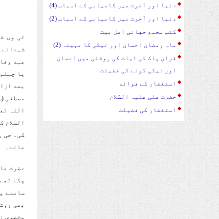
دنیا اور آخرت میں کامیابی کے اسباب (4)
دنیا اور آخرت میں کامیابی کے اسباب (2)
کتب مجمع جهانی اهل بیت
ماہ رمضان احسان اور نیکی کا مہینہ (2)
شہدائے ک
قرآن پاک کی آیات کی روشنی میں احسان
عہد وفا 
اور نیکی کرنے کی فضیلت
یا چہلم 
استغفار کے فوائد
بعد ازاں
حضرت علی علیہ السّلام
مصطفی (ص
استغفار کی فضیلت
السلام ک
کی۔ جی ہ
جائے۔
حضرت جاب
چکے تھے 
سامنے پی
بھی روشن