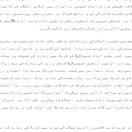
 کے حقیقی فرزند امام خمینی نے ایران میں اسلامی انقلاب کو کامیا
امی حکومت قائم کی تو یہ واضح کیاکہ یہ محرم و صفر ہیں جنہوں نے اسل
رکھا ہوا ہے۔ بت شکن خمینی کے
وشنی ڈالی ہے اور اس کی خاص طور پر تاکید کی ہے۔
ومین علیہم السلام کی روایات کو مدنظر رکھا جائے تو معصومین علیہم 
ستی کی زیارت کی سب سے زیادہ تاکید کی گئی ہے وہ خامس آل عبا اما
ہیں۔ قبر مطہر امام حسین (ع) کی کربلا میں زیارت کی فضیلت پر مستن
یں اور ان میں اربعین حسینی (ع) کے شب و روز کی زیارت کی بہت زیاد
یہی وجہ ہے کہ دنیا بھر میں شیعہ مسلمانوں کا سب سے بڑا اجتماع ار
وقع پر کربلا میں ہوتا ہے۔ یاد رکھنے کی بات یہ ہے کہ دنیا بھر کے شیع
یم الشان اجتماع عوامی شرکت کے لحاظ سے حج سے بھی زیادہ بڑا اجتما
ہیں تو مبالغہ آرائی نہیں ہوگی کہ انسانوں کا ٹھاٹھیں مارتا سمندر
یک کروڑ اسی لاکھ سے زائد زائرین کربلا اور اس کے گرد و نواح میں 
راق سرحد سے لاکھوں زائرین سیلاب کی صورت میں کربلا کی زیارت کے ل