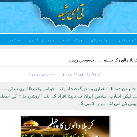
ٹو گیلری
اپلیکیشن
ویژه نامه
دیگر زبانیں
جستجو
Yo
ربلا والوں کا چہلم ۔۔۔خصوصی رپورٹ
کربلا والوں کا چہلم ۔۔۔خصوصی رپورٹ
ابر بن عبداللہ انصاری وہ بزرگ صحابی تھے جو اس وقت ظاہری بینائی سے 
 لیکن انقلاب اسلامی ایران نے نابینا افراد کے لئے ’’روشن دل‘‘ کی اصطلا
پیش کی اس لئے ہم یہ کہیں گے