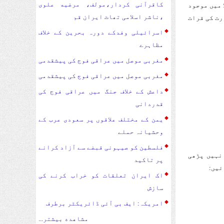
کاقرآنی کردار،مولف، مرضیه علوی
 میں موجود
،ناشر اسلامی تھاٹ ایران قم
رت کی قرات
اسرائیلی وفدکے دورہ بحرین کے خلاف
مظاہرے
مغربی موصل میں عراقی فوج کی پیشقدمی
مغربی موصل میں عراقی فوج کی پیشقدمی
داعش کے خلاف جنگ میں عراقی فوج کی
قدردانی
یمن کے مختلف علاقوں پر سعودی عرب کے
وحشیانہ حملے
فلسطین کو صیہونی قبضے سے آزاد کرانے
نہیں پڑھی
پر تاکید
ئیں:
اک ایران تعلقات کو خراب کرنے کی
سازش
امریکہ: ایف بی آئی ڈائریکٹر برطرف
مشاهده بیشتر...