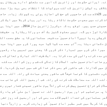
ئے۔ ایرانی حکومت اور زائرین کے امور سے متعلق ادارے پریشان ہیں
تلاطم ہے لیکن زائرین کے لئے سہولیات کا انتظام بھی بہت بڑا مسئل
مکرمہ میں 21لاکھ سے کم حاجیوں کو حج کی اجازت ہوتی ہے کیونکہ زیادہ حا
 کرنے میں سعودی حکومت ناکام رہتا ہے اور یہاں کربلا میں ایک کرو
عاشقان حسینی جمع ہیں۔ توقع ہے کہ دوکروڑ زائری
کارڈ توڑ دیں گے۔ نہیں معلوم گنیز بک آف دی ورلڈ ریکارڈ یہ حقیقت
کرچکی ہے یا نہیں؟ امام حسین ؑ سے شیعہ مسلمانوں کا یہ عشق مجھے الل
 دکھائی دیتا ہے۔’’تم مجھ سے کیا گیا عہد پورا کرو میں اپنا عہد 
 میرا ذکر کرو میں تمہارا ذکر کروں گا یعنی میں تمہیں یاد رکھوں 
ی مدد کرنے والوں کی مدد کرتا ہے۔ ایک طرف اللہ تبارک و تعالیٰ کے ی
ی جانب امام حسین علیہ السلام کا زندگی کے شب و روز کو اللہ سے کئے 
 میں گذارنا۔ شب عاشور کو بھی ذکر خدا کی شب میں تبدیل کردیا۔ کو
ی، دشمنوں کا کونسا خوف! شب عاشور یعنی عبادت کی رات۔ اللہ سے عہ
لئے اللہ سے معاملات طے کرنے کی رات۔ شب اربعین اللہ کی جانب سے 
لام کو خراج تحسین پیش کرنے کی رات! یوم عاشور حسینی شعار تیری رض
 پہ سرتسلیم خم اور یوم اربعین اللہ نے حسین ؑ ابن علی ؑ کو یاد رک
ھر مسلمانوں کی تعداد اکیس لاکھ سے بھی کم اور اربعین کے روز تقری
 کا کربلا میں قبر مطہر امام حسین ؑ کی زیارت، گریہ و زاری! دنیا