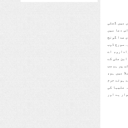
ں میں گھٹی
س دعا میں
ی صدا گونج
۔ سورج ڈوب
ادارو، اے
ابن علی کے
م پر ہم سب
لا میں ہو،
ے ہوئے حرم
ہ علیہا کی
وار ہے اور