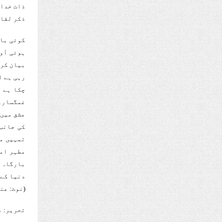
ذات خدا 
ذکر لقا 
کوئی بات
ہوئی آوا
بیان کرد
رہی ہے ا
چکا ہے 
غمگسارو،
عشق میں 
کی جانب 
تمہیں ما
مطہر اما
بارگاہ م
دنیا کے 
(نوٹ: عن
تحریر: 