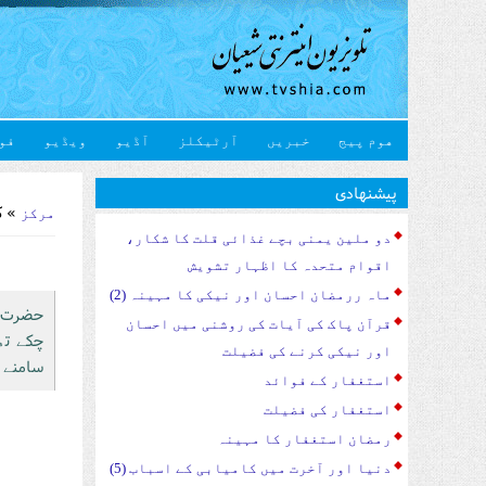
هوم پیج
خبریں
آرٹیکلز
آڈیو
ویڈیو
فو
u are here
پیشنهادی
» ک
مرکز
دو ملین یمنی بچے غذائی قلت کا شکار،
اقوام متحدہ کا اظہار تشویش
ماہ ررمضان احسان اور نیکی کا مہینہ (2)
حضرت ج
قرآن پاک کی آیات کی روشنی میں احسان
چکے تھے
اور نیکی کرنے کی فضیلت
سامنے 
استغفار کے فوائد
استغفار کی فضیلت
رمضان استغفار کا مہینہ
دنیا اور آخرت میں کامیابی کے اسباب (5)