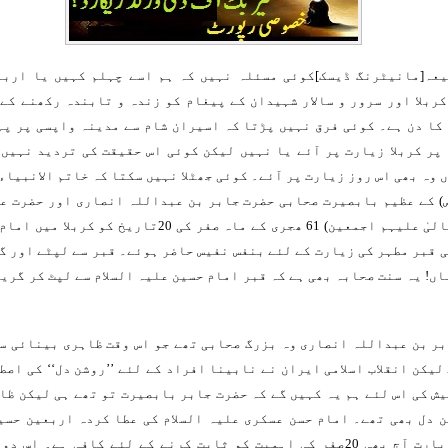
ربلا اور سرور و سالار شہیدان کے پیغام کو زندہ و تابندہ رکھنے کے
کا دن ہے۔ کوئی فرق نہیں پڑتا کہ اسیران شام سے مدینہ واپسی پر پ
پر کربلا زیارت پر آئے یا نہیں لیکن کوئی اس حقیقت کی تردید نہیں
 وہ بھی اس روز زیارت پر آئے۔ کوئی جھٹلا نہیں سکتا کہ خاتم الانبیاء
) کے عظیم بابصیرت صحابی حضرت جابر بن عبداللہ انصاری اور حضرت ع
اللہ تعالیٰ علیہم اجمعین) 61 ھجری کے ماہ صفر کی 20تاریخ کو
ی قبر مطہر کی زیارت کے لئے بنفس نفیس حاضر ہوئے۔ قبر سے لپٹے اور گ
اں! یہ سنت صحابہ بھی ہے کہ قبر امام حسین علیہ السلام سے لپٹ کر گریہ
ر بن عبداللہ انصاری وہ بزرگ صحابی تھے جو اس وقت ظاہری بینائی س
لیکن انقلاب اسلامی ایران نے نابینا افراد کے لئے ’’روشن دل‘‘ کی اصطل
ش کی اس لئے ہم یہ کہیں گے کہ حضرت جابر بابصیرت تو تھے ہی لیکن ظا
 دل بھی تھے۔ امام حسن عسکری علیہ السلام کی عطا کردہ اربعین حسین
مخصوص زیارت آج بھی 20صفر کی اہمیت کو ثابت کرنے کے لئے کافی ہے۔ اس