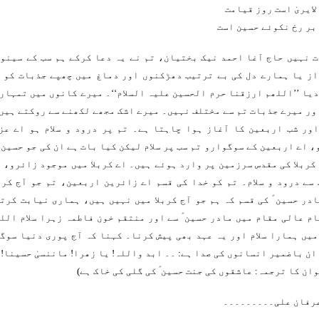
لایریٰ است روز قیامت
بر رخ نکوئے حسین است
 نہیں حاج آغا احمد نیک بختیان، تم نے یہ دعا کرکے ہم سب کے سینو
ز یا ہمارے دل کی بے ترتیب دھڑکنوں اور دماغ میں چھپے جذبات کو ا
یا ’’اللھم ارزقنا حرم الحسین علیہ السلام‘‘۔ میرے کانوں میں تمہار
ور میرے جذبات تم سے مختلف نہیں۔ میرے اشک مجھے لکھنے سے روکتے ہیں
اور شب اربعین کا آغاز ہوا چاہتا ہے۔ تم پر درود و سلام ہو اے عز
 اے اربعین کے سوگوارو تم سب پر سلام لیکن کیا بات ہے ان کی جو حسین 
کربلا کی مقدس سرزمین پر وارد ہوئے ہیں۔ اے کربلا میں موجود زائرو، ت
سے درود و سلام۔ تم کو خدا کی قسم اے زائرین اربعین، تم جو آج کرب
در حسین ؑ کی قسم کہ ہم جو آج کربلا میں نہیں ہیں، ہماری نیابت کرت
م عالی مقام میں مادر حسین ؑ سے اور منتقم خون فاطمہ زہرا سلام الل
یں ہمارا سلام اور یہ عہد بھی پیش کرنا۔ کہنا کہ آج پوری دنیا سوگ
ان باضمیر انسانوں کی صدا ہے: ۔۔ ابد واللہ! یا زھرا! ماننسیٰ حسینا!
وان کا ترجمہ: عاشقوں کی جنت حسین ؑ کی گلی کی خاک ہے)
عرفان علی۔۔۔۔۔۔۔۔۔