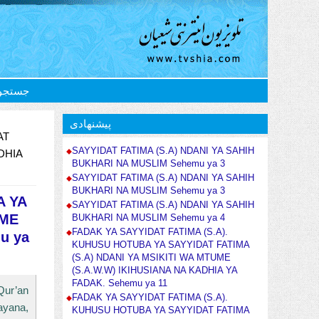
جستجو
پیشنهادی
AT
SAYYIDAT FATIMA (S.A) NDANI YA SAHIH
DHIA
BUKHARI NA MUSLIM Sehemu ya 3
SAYYIDAT FATIMA (S.A) NDANI YA SAHIH
BUKHARI NA MUSLIM Sehemu ya 3
A YA
SAYYIDAT FATIMA (S.A) NDANI YA SAHIH
UME
BUKHARI NA MUSLIM Sehemu ya 4
FADAK YA SAYYIDAT FATIMA (S.A).
u ya
KUHUSU HOTUBA YA SAYYIDAT FATIMA
(S.A) NDANI YA MSIKITI WA MTUME
(S.A.W.W) IKIHUSIANA NA KADHIA YA
FADAK. Sehemu ya 11
Qur’an
FADAK YA SAYYIDAT FATIMA (S.A).
ayana,
KUHUSU HOTUBA YA SAYYIDAT FATIMA