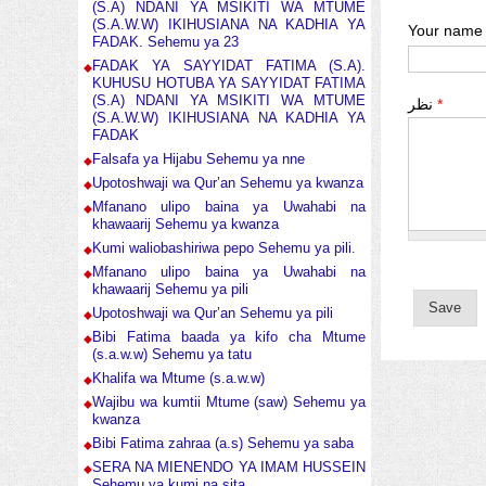
(S.A) NDANI YA MSIKITI WA MTUME
(S.A.W.W) IKIHUSIANA NA KADHIA YA
Your name
FADAK. Sehemu ya 23
FADAK YA SAYYIDAT FATIMA (S.A).
KUHUSU HOTUBA YA SAYYIDAT FATIMA
(S.A) NDANI YA MSIKITI WA MTUME
نظر
*
(S.A.W.W) IKIHUSIANA NA KADHIA YA
FADAK
Falsafa ya Hijabu Sehemu ya nne
Upotoshwaji wa Qur’an Sehemu ya kwanza
Mfanano ulipo baina ya Uwahabi na
khawaarij Sehemu ya kwanza
Kumi waliobashiriwa pepo Sehemu ya pili.
Mfanano ulipo baina ya Uwahabi na
khawaarij Sehemu ya pili
Upotoshwaji wa Qur’an Sehemu ya pili
Bibi Fatima baada ya kifo cha Mtume
(s.a.w.w) Sehemu ya tatu
Khalifa wa Mtume (s.a.w.w)
Wajibu wa kumtii Mtume (saw) Sehemu ya
kwanza
Bibi Fatima zahraa (a.s) Sehemu ya saba
SERA NA MIENENDO YA IMAM HUSSEIN
Sehemu ya kumi na sita