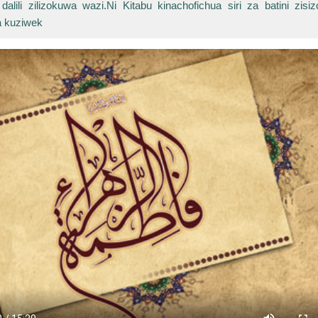
dalili zilizokuwa wazi.Ni Kitabu kinachofichua siri za batini zisi
a kuziwek