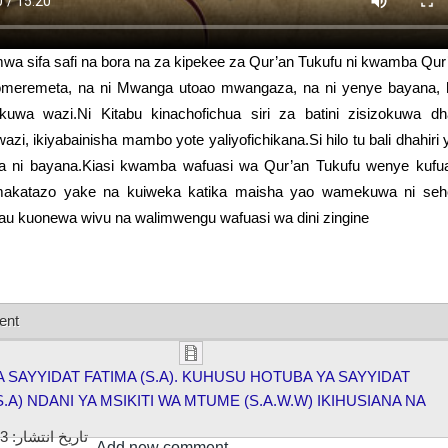
wa sifa safi na bora na za kipekee za Qur’an Tukufu ni kwamba Qur’a
omeremeta, na ni Mwanga utoao mwangaza, na ni yenye bayana, h
izokuwa wazi.Ni Kitabu kinachofichua siri za batini zisizokuwa dh
zi, ikiyabainisha mambo yote yaliyofichikana.Si hilo tu bali dhahiri 
na ni bayana.Kiasi kwamba wafuasi wa Qur’an Tukufu wenye kufua
akatazo yake na kuiweka katika maisha yao wamekuwa ni se
au kuonewa wivu na walimwengu wafuasi wa dini zingine
ent
 SAYYIDAT FATIMA (S.A). KUHUSU HOTUBA YA SAYYIDAT
S.A) NDANI YA MSIKITI WA MTUME (S.A.W.W) IKIHUSIANA NA
03
تاریخ انتشار:
Add new comment