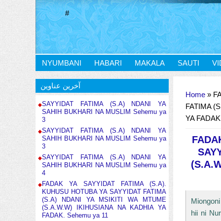
#
NYUMBANI
HABARI
MAKALA
SAUTI
V
You are here
آخرین عناوین
Home
» F
SAYYIDAT FATIMA (S.A) NDANI YA
FATIMA (S
SAHIH BUKHARI NA MUSLIM Sehemu ya
YA FADAK.
3
SAYYIDAT FATIMA (S.A) NDANI YA
FADAK
SAHIH BUKHARI NA MUSLIM Sehemu ya
3
SAYY
SAYYIDAT FATIMA (S.A) NDANI YA
(S.A.
SAHIH BUKHARI NA MUSLIM Sehemu ya
4
FADAK YA SAYYIDAT FATIMA (S.A).
KUHUSU HOTUBA YA SAYYIDAT FATIMA
(S.A) NDANI YA MSIKITI WA MTUME
Miongoni
(S.A.W.W) IKIHUSIANA NA KADHIA YA
hii ni N
FADAK. Sehemu ya 11