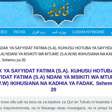
IDEO
PICHA
نرم افزار
ویژه نامه
LUGHA NYINGINE
ADAK YA SAYYIDAT FATIMA (S.A). KUHUSU HOTUBA YA SAYYID
.A) NDANI YA MSIKITI WA MTUME (S.A.W.W) IKIHUSIANA NA KA
 Sehemu ya 20
 YA SAYYIDAT FATIMA (S.A). KUHUSU HOTUB
IDAT FATIMA (S.A) NDANI YA MSIKITI WA MT
W.W) IKIHUSIANA NA KADHIA YA FADAK. Sehem
20
 mwa sifa safi na bora na za kipekee za Qur’an Tukufu ni kwamba 
uru inayomeremeta, na ni Mwanga utoao mwangaza, na ni yenye b