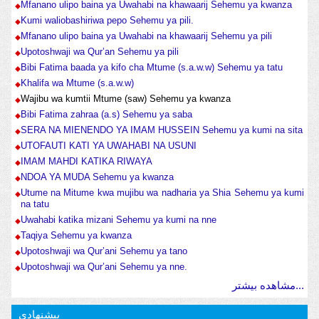
Mfanano ulipo baina ya Uwahabi na khawaarij Sehemu ya kwanza
Kumi waliobashiriwa pepo Sehemu ya pili.
Mfanano ulipo baina ya Uwahabi na khawaarij Sehemu ya pili
Upotoshwaji wa Qur’an Sehemu ya pili
Bibi Fatima baada ya kifo cha Mtume (s.a.w.w) Sehemu ya tatu
Khalifa wa Mtume (s.a.w.w)
Wajibu wa kumtii Mtume (saw) Sehemu ya kwanza
Bibi Fatima zahraa (a.s) Sehemu ya saba
SERA NA MIENENDO YA IMAM HUSSEIN Sehemu ya kumi na sita
UTOFAUTI KATI YA UWAHABI NA USUNI
IMAM MAHDI KATIKA RIWAYA
NDOA YA MUDA Sehemu ya kwanza
Utume na Mitume kwa mujibu wa nadharia ya Shia Sehemu ya kumi
na tatu
Uwahabi katika mizani Sehemu ya kumi na nne
Taqiya Sehemu ya kwanza
Upotoshwaji wa Qur’ani Sehemu ya tano
Upotoshwaji wa Qur’ani Sehemu ya nne.
مشاهده بیشتر...
پیشنهادی