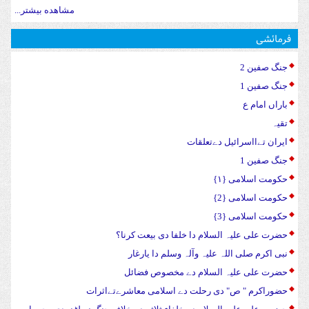
مشاهده بیشتر...
فرمائشی
جنگ صفین 2
جنگ صفین 1
باراں امام ع
تقیہ
ایران تےااسرائیل دےتعلقات
جنگ صفین 1
حکومت اسلامی {۱}
حکومت اسلامی {2}
حکومت اسلامی {3}
حضرت علی علیہ السلام دا خلفا دی بیعت کرنا؟
نبی اکرم صلی اللہ علیہ وآلہ وسلم دا یارغار
حضرت علی علیہ السلام دے مخصوص فضائل
حضوراکرم " ص" دی رحلت دے اسلامی معاشرےتےاثرات