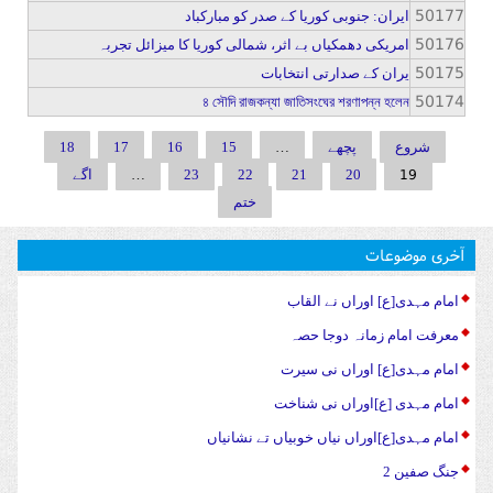
50177
ایران: جنوبی کوریا کے صدر کو مبارکباد
50176
امریکی دھمکیاں بے اثر، شمالی کوریا کا میزائل تجربہ
50175
یران کے صدارتی انتخابات
50174
৪ সৌদি রাজকন্যা জাতিসংঘের শরণাপন্ন হলেন
Pages
…
شروع
پچھے
15
16
17
18
…
19
20
21
22
23
اگے
ختم
آخری موضوعات
امام مہدی[ع] اوراں نے القاب
معرفت امام زمانہ دوجا حصہ
امام مہدی[ع] اوراں نی سیرت
امام مہدی [ع]اوراں نی شناخت
امام مہدی[ع]اوراں نیاں خوبیاں تے نشانیاں
جنگ صفین 2