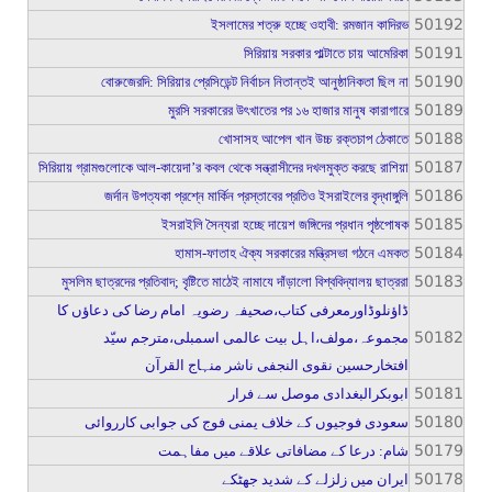
50192
ইসলামের শত্রু হচ্ছে ওহাবী: রমজান কাদিরভ
50191
সিরিয়ায় সরকার পাল্টাতে চায় আমেরিকা
50190
বোরুজেরদি: সিরিয়ার প্রেসিডেন্ট নির্বাচন নিতান্তই আনুষ্ঠানিকতা ছিল না
50189
মুরসি সরকারের উৎখাতের পর ১৬ হাজার মানুষ কারাগারে
50188
খোসাসহ আপেল খান উচ্চ রক্তচাপ ঠেকাতে
50187
সিরিয়ায় গ্রামগুলোকে আল-কায়েদা’র কবল থেকে সন্ত্রাসীদের দখলমুক্ত করছে রাশিয়া
50186
জর্দান উপত্যকা প্রশ্নে মার্কিন প্রস্তাবের প্রতিও ইসরাইলের বৃদ্ধাঙ্গুলি
50185
ইসরাইলি সৈন্যরা হচ্ছে দায়েশ জঙ্গিদের প্রধান পৃষ্ঠপোষক
50184
হামাস-ফাতাহ ঐক্য সরকারের মন্ত্রিসভা গঠনে এমকত
50183
মুসলিম ছাত্রদের প্রতিবাদ; বৃষ্টিতে মাঠেই নামাযে দাঁড়ালো বিশ্ববিদ্যালয় ছাত্ররা
ڈاؤنلوڈاورمعرفی کتاب،صحیفہ رضویہ امام رضا کی دعاؤں کا
50182
مجموعہ،مولف،اہل بیت عالمی اسمبلی،مترجم سیّد
افتخارحسین نقوی النجفی ناشر منہاج القرآن
50181
ابوبکرالبغدادی موصل سے فرار
50180
سعودی فوجیوں کے خلاف یمنی فوج کی جوابی کارروائی
50179
شام: درعا کے مضافاتی علاقے میں مفاہمت
50178
ایران میں زلزلے کے شدید جھٹکے