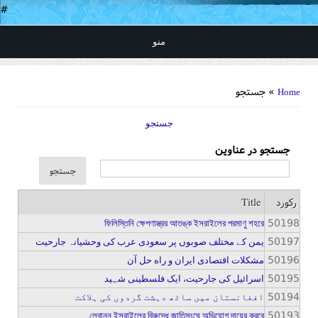
#
منو
You are here
» جستجو
Home
جستجو
جستجو در عناوین
رکورد
Title
50198
ফিলিস্তিনি ক্ষেপণাস্ত্রর আতঙ্ক ইসরাইলের পরমাণু শহরে
50197
یمن کے مختلف صوبوں پر سعودی عرب کی وحشیانہ جارحیت
50196
مشکلات اقتصادی ایران و راه حل آن
50195
اسرائیل کی جارحیت، ایک فلسطینی شہید
50194
افغانستان میں ساٹھ دہشت گردوں کی ہلاکت
50193
লেবানন ইসরাইলের বিরুদ্ধে জাতিসংঘে অভিযোগ দায়ের করবে