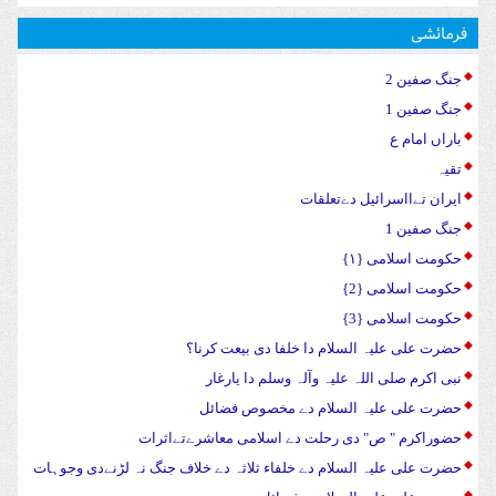
فرمائشی
جنگ صفین 2
جنگ صفین 1
باراں امام ع
تقیہ
ایران تےااسرائیل دےتعلقات
جنگ صفین 1
حکومت اسلامی {۱}
حکومت اسلامی {2}
حکومت اسلامی {3}
حضرت علی علیہ السلام دا خلفا دی بیعت کرنا؟
نبی اکرم صلی اللہ علیہ وآلہ وسلم دا یارغار
حضرت علی علیہ السلام دے مخصوص فضائل
حضوراکرم " ص" دی رحلت دے اسلامی معاشرےتےاثرات
حضرت علی علیہ السلام دے خلفاء ثلاثہ دے خلاف جنگ نہ لڑنےدی وجوہات