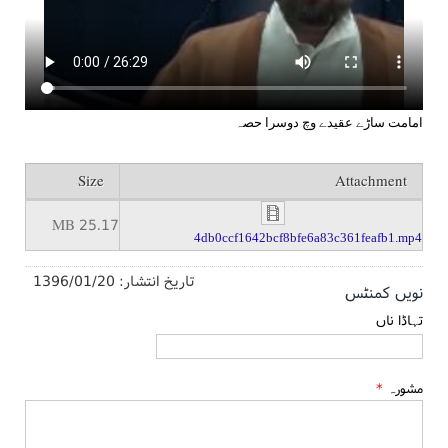
امامت ساڑے عقیدے وچ دوسرا حصہ
Size
Attachment
25.17 MB
4db0ccf1642bcf8bfe6a83c361feafb1.mp4
تاریخ انتشار:
1396/01/20
نویں کمنٹس
تہاڈا ناں
مشورہ
*