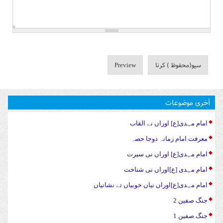
آخری موضوعات
امام مہدی[ع] اوراں نے القاب
معرفت امام زمانہ دوجا حصہ
امام مہدی[ع] اوراں نی سیرت
امام مہدی [ع]اوراں نی شناخت
امام مہدی[ع]اوراں نیاں خوبیاں تے نشانیاں
جنگ صفین 2
جنگ صفین 1