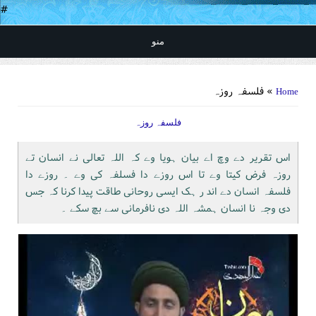
#
منو
You are here
» فلسفہ روزہ
Home
فلسفہ روزہ
اس تقریر دے وچ اے بیان ہویا وے کہ اللہ تعالی نے انسان تے
روزہ فرض کیتا وے تا اس روزے دا فسلفہ کی وے ۔ روزے دا
فلسفہ انسان دے اند ر ہک ایسی روحانی طاقت پیدا کرنا کہ جس
دی وجہ نا انسان ہمشہ اللہ دی نافرمانی سے بچ سکے ۔