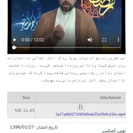
اس تقریر دے وچ اے بیان ہویا وے کہ اللہ تعالی نے انسان تے
روزہ فرض کیتا وے تا اس روزے دا فسلفہ کی وے ۔ روزے دا فلسفہ
انسان دے اند ر ہک ایسی روحانی طاقت پیدا کرنا کہ جس دی وجہ
نا انسان ہمشہ اللہ دی نافرمانی سے بچ سکے ۔
Size
Attachment
11.45 MB
5a27adb02733ff3d9ede55ef3b0cd1be.mp4
تاریخ انتشار:
1396/01/27
نویں کمنٹس