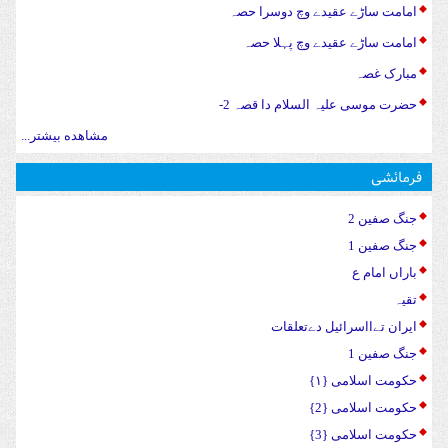
امامت ساڑے عقیدے وچ دوسرا حصہ
امامت ساڑے عقیدے وچ پہلا حصہ
مبارک غصہ
حضرت موسی علیہ السلام دا قصہ 2-
مشاهده بیشتر...
فرمائشی
جنگ صفین 2
جنگ صفین 1
باراں امام ع
تقیہ
ایران تےااسرائیل دےتعلقات
جنگ صفین 1
حکومت اسلامی {۱}
حکومت اسلامی {2}
حکومت اسلامی {3}