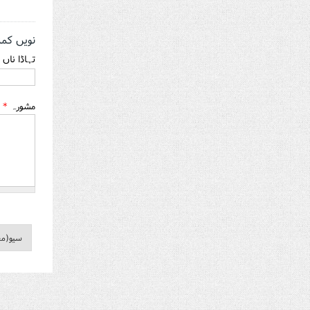
نویں کم
تہاڈا ناں
مشورہ
*