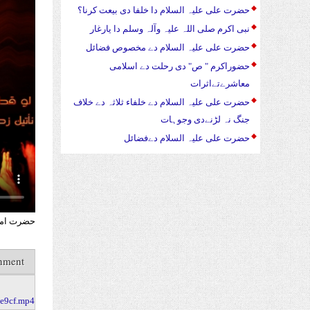
حضرت علی علیہ السلام دا خلفا دی بیعت کرنا؟
نبی اکرم صلی اللہ علیہ وآلہ وسلم دا یارغار
حضرت علی علیہ السلام دے مخصوص فضائل
حضوراکرم " ص" دی رحلت دے اسلامی
معاشرےتےاثرات
حضرت علی علیہ السلام دے خلفاء ثلاثہ دے خلاف
جنگ نہ لڑنےدی وجوہات
حضرت علی علیہ السلام دےفضائل
حضرت امام
hment
e9cf.mp4