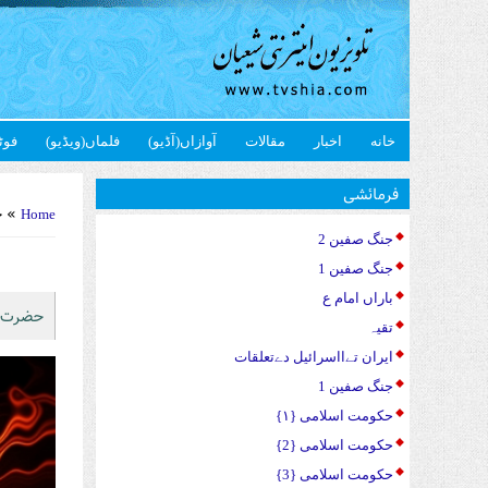
خانه
اخبار
مقالات
آوازاں(آڈیو)
فلماں(ویڈیو)
فوٹ
u are here
فرمائشی
» ح
Home
جنگ صفین 2
جنگ صفین 1
باراں امام ع
حضرت ا
تقیہ
ایران تےااسرائیل دےتعلقات
جنگ صفین 1
حکومت اسلامی {۱}
حکومت اسلامی {2}
حکومت اسلامی {3}