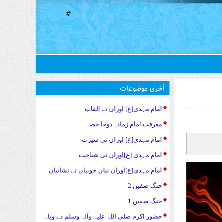
#
آخری موضوعات
امام مہدی[ع] اوراں نے القاب
معرفت امام زمانہ دوجا حصہ
امام مہدی[ع] اوراں نی سیرت
امام مہدی [ع]اوراں نی شناخت
امام مہدی[ع]اوراں نیاں خوبیاں تے نشانیاں
جنگ صفین 2
جنگ صفین 1
حضور اکرم صلی اللہ علیہ وآلہ وسلم دے ویاہ