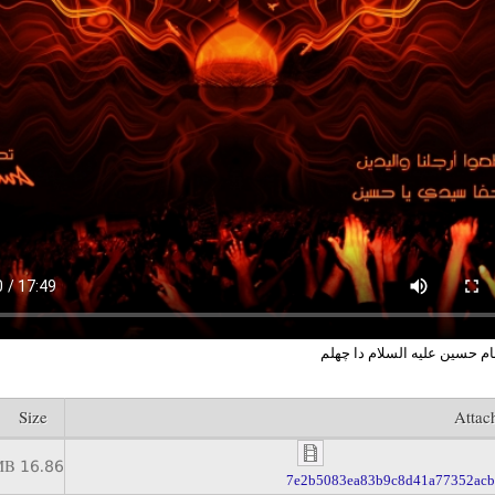
 حسین علیه السلام دا چهلم
Size
Attac
16.86 MB
7e2b5083ea83b9c8d41a77352acb