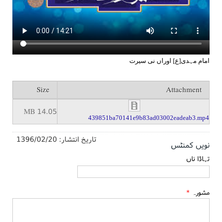
امام مہدی[ع] اوراں نی سیرت
Size
Attachment
14.05 MB
439851ba70141e9b83ad03002eadeab3.mp4
تاریخ انتشار:
1396/02/20
نویں کمنٹس
تہاڈا ناں
مشورہ
*