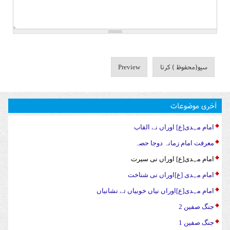
آخری موضوعات
امام مہدی[ع] اوراں نے القاب
معرفت امام زمانہ دوجا حصہ
امام مہدی[ع] اوراں نی سیرت
امام مہدی [ع]اوراں نی شناخت
امام مہدی[ع]اوراں نیاں خوبیاں تے نشانیاں
جنگ صفین 2
جنگ صفین 1