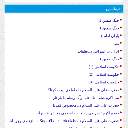
فرمائشی
جنگ صفین 2
جنگ صفین 1
باراں امام ع
تقیہ
ایران تےااسرائیل دےتعلقات
جنگ صفین 1
حکومت اسلامی {۱}
حکومت اسلامی {2}
حکومت اسلامی {3}
حضرت علی علیہ السلام دا خلفا دی بیعت کرنا؟
نبی اکرم صلی اللہ علیہ وآلہ وسلم دا یارغار
حضرت علی علیہ السلام دے مخصوص فضائل
حضوراکرم " ص" دی رحلت دے اسلامی معاشرےتےاثرات
حضرت علی علیہ السلام دے خلفاء ثلاثہ دے خلاف جنگ نہ لڑنےدی وجوہات