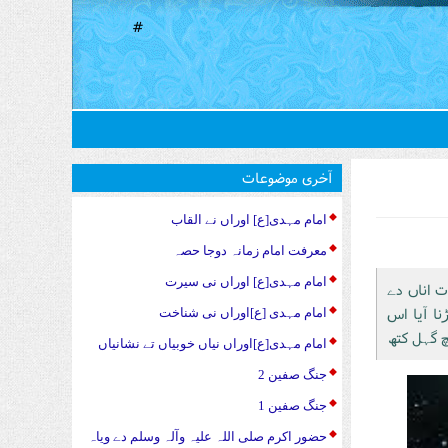
#
آخری موضوعات
امام مہدی[ع] اوراں نے القاب
معرفت امام زمانہ دوجا حصہ
امام مہدی[ع] اوراں نی سیرت
 تاوت اناں دے
نا آیا اس
امام مہدی [ع]اوراں نی شناخت
چ گہل کتھ
امام مہدی[ع]اوراں نیاں خوبیاں تے نشانیاں
جنگ صفین 2
جنگ صفین 1
حضور اکرم صلی اللہ علیہ وآلہ وسلم دے ویاہ