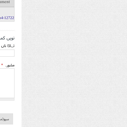
hment
12722-f-hindko.mp4
نویں کم
تہاڈا ناں
مشورہ
*