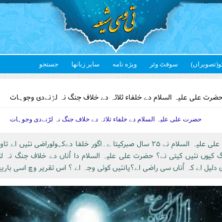
و(تصویراں)
سوفٹ وئر
ویژه نامه
سایر زبانها
جستجو
Yo
ضرت علی علیہ السلام دے خلفاء ثلاثہ دے خلاف جنگ نہ لڑنےدی وجوہات
حضرت علی علیہ السلام دے خلفاء ثلاثہ دے خلاف جنگ نہ لڑنےدی وجوہات
حضرت علی علیہ السلام نے ۲۵ سال صبرکیتا ے۔اگور خلفا دےکہولوراضی نئیں اے
 کیوں نئیں کیتی نے؟ حضرت علی علیہ السلام دا اُناں دے خلاف جنگ نہ لڑ
دلیل اے کہ اُناں سی راضی اے؟یانئیں کوئی وجہ اے ؟ اس تقریر وچ اسی باری