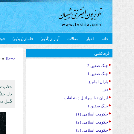
خانه
اخبار
مقالات
آوازاں(آڈیو)
فلماں(ویڈیو)
فوٹ
u are here
فرمائشی
» ح
Home
جنگ صفین 2
جنگ صفین 1
باراں امام ع
تقیہ
نال جنگ
ایران تےااسرائیل دےتعلقات
گہل دی 
جنگ صفین 1
حکومت اسلامی {۱}
حکومت اسلامی {2}
حکومت اسلامی {3}