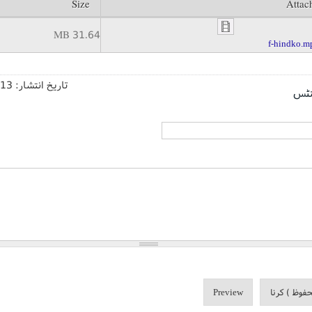
Size
Attac
31.64 MB
تاریخ انتشار:
/13
نٹس