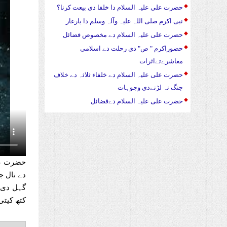
حضرت علی علیہ السلام دا خلفا دی بیعت کرنا؟
نبی اکرم صلی اللہ علیہ وآلہ وسلم دا یارغار
حضرت علی علیہ السلام دے مخصوص فضائل
حضوراکرم " ص" دی رحلت دے اسلامی
معاشرےتےاثرات
حضرت علی علیہ السلام دے خلفاء ثلاثہ دے خلاف
جنگ نہ لڑنےدی وجوہات
حضرت علی علیہ السلام دےفضائل
دے نال ج
گہل دی د
کتھ کیتی