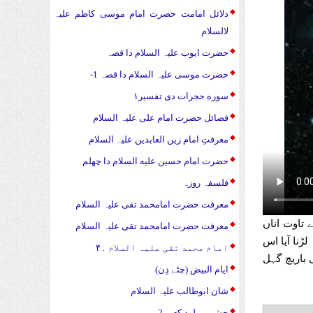
دلائل امامت حضرت امام موسی کاظم علیہ
لالسلام
حضرت ایوب علیہ السلام دا قصہ
حضرت موسی علیہ السلام دا قصہ 1-
سوره حجرات دی تفسیر۱
فضائل حضرت امام علی علیہ السلام
معرفتِ امام زین العابدین علیہ السلام
حضرت امام حسین علیه السلام دا چهلم
فلسفہ روزہ
معرفت حضرت امامحمد تقی علیہ السلام
یں اے تاوت اناں
معرفت حضرت امامحمد تقی علیہ السلام
ڑنا آیا اس
امام محمد تقی علیہ السلام ۔۴
 باریچ گہل
ایام البیض (چٹے دِن)
شان ابوطالب علیہ السلام
جشن مولود کعبہ 2