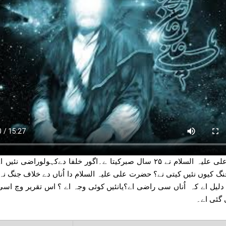
حضرت علی علیہ السلام نے ۲۵ سال صبرکیتا ے۔اگور خلفا دےکہولوراضی نئ
نگ کیوں نئیں کیتی نے؟ حضرت علی علیہ السلام دا اُناں دے خلاف جنگ نہ ل
لیل اے کہ اُناں سی راضی اے؟یانئیں کوئی وجہ اے ؟ اس تقریر وچ اسی
 گئی اے۔