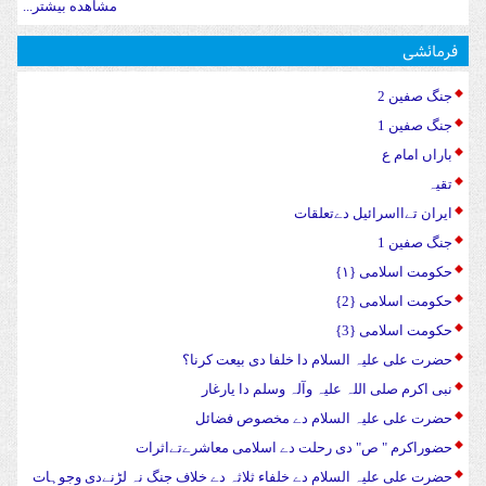
مشاهده بیشتر...
فرمائشی
جنگ صفین 2
جنگ صفین 1
باراں امام ع
تقیہ
ایران تےااسرائیل دےتعلقات
جنگ صفین 1
حکومت اسلامی {۱}
حکومت اسلامی {2}
حکومت اسلامی {3}
حضرت علی علیہ السلام دا خلفا دی بیعت کرنا؟
نبی اکرم صلی اللہ علیہ وآلہ وسلم دا یارغار
حضرت علی علیہ السلام دے مخصوص فضائل
حضوراکرم " ص" دی رحلت دے اسلامی معاشرےتےاثرات
حضرت علی علیہ السلام دے خلفاء ثلاثہ دے خلاف جنگ نہ لڑنےدی وجوہات