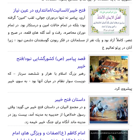
فتح خیبر/انسانیت/امانتداری در عین نیاز
آری، پیامبر نه تنها دردوران جوانی، لقب "امین" گرفته
بود؛ بلكه در تمام حالات امین و درستكار بود. در تمام
دوران محاصره، رفت و آمد گله های قلعه، در صبح و
عصر، كاملاً آزاد بود و یك نفر از مسلمانان در فكر ربودن گوسفندان دشمن نبود ؛ زیرا
آنان در پرتو تعالیم ع
قصد پیامبر (ص) كشورگشایی نبود/فتح
خیبر
رهبر بزرگ اسلام با هزار و ششصد سرباز – كه
دویست سوار نظام در میان آنها بود - به سوی خیبر
پیشروی كرد.
داستان فتح خیبر
و در مجمع البیان در داستان فتح خیبر می گوید: وقتی
رسول خدا(ص) از حدیبیه به مدینه آمد، بیست روز در
مدینه ماند آنگاه برای جنگ خیبر خیمه زد.
امام کاظم (ع)/صفات و ویژگی های امام