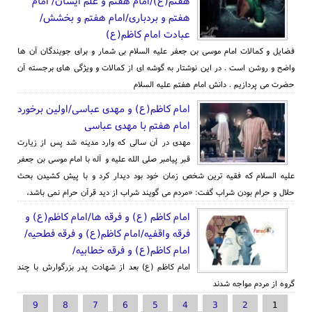
هفتم(ع)/امام هفتم و علم ایشان/ امام
هفتم و بردباری/امام هفتم و بخشش/
عبادت امام کاظم(ع)
فضایل و کمالات امام موسی بن جعفر علیه السلام بی شمار و برای جویندگان آن ها
واضح و روشن است . در این نوشتار به گوشه ای از کمالات و ویژگی های برجسته آن
حضرت می پردازیم . دانش امام هفتم علیه السلام
امام کاظم(ع) و مهدی عباسی/اولین برخورد
امام هفتم با مهدی عباسی
مهدی در آن سالی که وارد مدینه شد پس از زیارت
قبر پیامبر صلی الله علیه و آله با امام موسی بن جعفر
علیه السلام که فقیه ترین شخص زمان خود بود دیدار کرد و با پیش کشیدن بحث
حلال و حرام بودن شراب گفت: «مردم می گویند شراب از دید قرآن حرام نمی باشد،
امام کاظم (ع) و فرقه ها/امام کاظم(ع) و
فرقه واقفیه/امام کاظم(ع) و فرقه فطحیه/
امام کاظم(ع) و فرقه خطابیه/
امام کاظم (ع) بعد از شهادت پدر بزرگوارش با چند
گروه از مردم مواجه شدند
صفحه‌ها
9
8
7
6
5
4
3
2
1