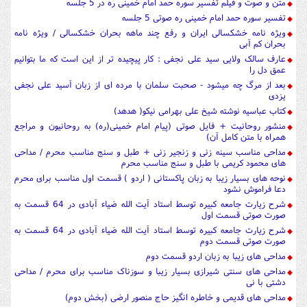
متن و صوت و فیلم تفسیر سوره حمد امام خمینی ره در 5 جلسه
تفسیر سوره حمد امام خمینی ره صوتی 5 جلسه
ویژه نامه خشکسالی ایران و رفع چند ماهه بحران خشکسالی / ویژه نامه
بحران کم آبی
عارف سالک ولایی سید علی نجفی : کار پیچیده تر از این است که ما بتوانیم
عمق دل را
بعد از مرگ چه میشود - صحبت سلمان با مرده ای از زبان آسید علی نجفی
یزدی
کتاب عباسیه نوشته شیخ علی بهرامی نیکو( هدهد)
منشور روحانیت + فایل صوتی (پیام امام خمینی(ره) به روحانیون و مراجع
همراه با متن کامل آن)
مداحی مناسب سینه زنی و زنجیر زنی + طبل و سنج مناسب محرم / مداحی
های محمود کریمی با طبل و سنج مناسب محرم
نوحه های بسیار زیبا به زبان پاکستانی ( اردو ) قسمت اول مناسب برای محرم
دعا فراموش نشود
شرح زیارت جامعه کبیره توسط استاد آیت الله ضیاء آبادی در 64 قسمت به
صورت صوتی قسمت اول
شرح زیارت جامعه کبیره توسط استاد آیت الله ضیاء آبادی در 64 قسمت به
صورت صوتی قسمت دوم
مداحی های زیبا به زبان اردو قسمت دوم
مداحی های سنتی شیرازی بسیار زیبا و سوزناک مناسب برای محرم / مداحی
دشتی با نی
مداحی های قدیمی و خاطره انگیز حاج منصور ارضی (بخش دوم)