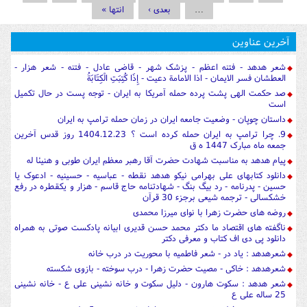
…
بعدی ›
انتها »
آخرین عناوین
شعر هدهد - فتنه اعظم - پزشک شهر - قاضی عادل - فتنه - شعر هزار -
العطشان فسر الایمان - اذا الامامة دعیت - إِذَا كُتِبَتِ الْكِتَابَةُ
صد حکمت الهی پشت پرده حمله آمریکا به ایران - توجه پست در حال تکمیل
است
داستان چوپان - وضعیت جامعه ایران در زمان حمله ترامپ به ایران
9. چرا ترامپ به ایران حمله کرده است ؟ 1404.12.23 روز قدس آخرین
جمعه ماه مبارک 1447 ه ق
پیام هدهد به مناسبت شهادت حضرت آقا رهبر معظم ایران طوبی و هنیئا له
دانلود کتابهای علی بهرامی نیکو هدهد نقطه - عباسیه - حسینیه - ادعوک یا
حسین - پدرنامه - رد بیگ بنگ - شهادتنامه حاج قاسم - هزار و یکقطره در رفع
خشکسالی - ترجمه شیعی برجزء 30 قرآن
روضه های حضرت زهرا با نوای میرزا محمدی
ناگفته های اقتصاد ما دکتر محمد حسن قدیری ابیانه پادکست صوتی به همراه
دانلود پی دی اف کتاب و معرفی دکتر
شعرهدهد : یاد در - شعر فاطمیه با محوریت در درب خانه
شعرهدهد : خاکی - مصیت حضرت زهرا - درب سوخته - بازوی شکسته
شعر هدهد : سکوت هارون - دلیل سکوت و خانه نشینی علی ع - خانه نشینی
25 ساله علی ع