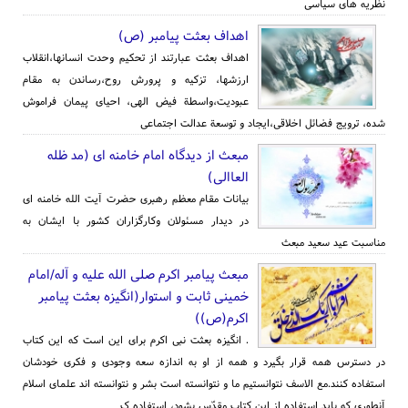
نظریه های سیاسی
اهداف بعثت پیامبر (ص)
اهداف بعثت عبارتند از تحکیم وحدت انسانها،انقلاب
ارزشها، تزکیه و پرورش روح،رساندن به مقام
عبودیت،واسطة فیض الهی، احیای پیمان فراموش
شده، ترویج فضائل اخلاقی،ایجاد و توسعة عدالت اجتماعی
مبعث از دیدگاه امام خامنه ای (مد ظله
العاالی)
بیانات مقام معظم رهبری حضرت آیت الله خامنه ای
در دیدار مسئولان وکارگزاران کشور با ایشان به
مناسبت عید سعید مبعث
مبعث پیامبر اکرم صلی الله علیه و آله/امام
خمینی ثابت و استوار(انگیزه بعثت پیامبر
اکرم(ص))
. انگیزه بعثت نبی اکرم برای این است که این کتاب
در دسترس همه قرار بگیرد و همه از او به اندازه سعه وجودی و فکری خودشان
استفاده کنند.مع الاسف نتوانستیم ما و نتوانسته است بشر و نتوانسته اند علمای اسلام
آنطوری که باید استفاده از این کتاب مقدّس بشود، استفاده ک