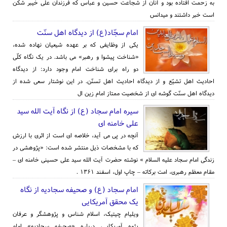
به زحمت افتاده بود و آنان از شجاعت حسین و عباس که فرزندان علی خیبر شکن
است خبر داشتند و میدانس
امام سجّاد(ع) از دیدگاه اهل سنّت
یکی از وظایفی که بر عهده شیعیان نهاده شده،
«شناخت پیشوا و رهبر» می باشد. در یک نگاه کلّی
دو راه برای شناخت امام وجود دارد: از دیدگاه
احادیث اهل تشیّع و از دیدگاه احادیث اهل تسنّن. در این نوشتار سعی شده از
دیدگاه اهل سنّت گوشه ای از شخصیت ممتاز امام زین ال
سیره امام سجاد (ع) از نگاه آیت الله سید
علی خامنه ای
آنچه در پی می آید، خلاصه ای است از اثری با ارزش
که با مشخصات ذیل منتشر شده است: «پژوهشی در
زندگی امام سجاد علیه السلام » نوشته حضرت آیت الله سید علی حسینی خامنه ای –
مقام معظم رهبری، امت برکاته – چاپ اول، اسفند ۱۳۶۱ .
امام سجاد (ع) و صحیفه سجادیه از نگاه
یک محقق آمریکایی
ویلیام چیتیک، اسلام شناس و پژوهشگر و عرفان
پژوه آمریکایی، درباره «صحیفه سجادیه» امام