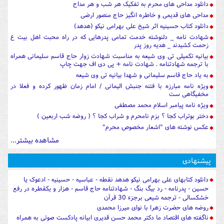
دانلود مداحی های محرم به تفکیک هر شب و هر مداح
مداحی های قدیمی و خاطره انگیز حاج منصور ارضی
دانلود کتاب حسینیه اثر شیخ علی بهرامی نیکو (هدهد)
شهادت نامه _ دلنوشته خدمت تمامی پدرهایی که در راه محبت اهل بیت ع
زحمت کشیدند _ هدیه روز پدر
بیانیه تکمیلی تی وی شیعه به مناسبت شهادت زوار حاج قاسم سلیمانی همراه
با ترجمه شهادتنامه . شهادت نامه + پی دی اف جهت چاپ
به یاد حاج قاسم سلیمانی و شهدا بیانیه تی وی شیعه
ویژه نامه مبارزه با فتنه جنبش الیمانی / امام زمان ظهور کرده و فعلا در
مخفیگاهی ست
ویژه نامه پیامبر اسلام محمد مصطفی
دختر بوتراب کجا ؟ بزم نامحرم و شراب کجا ؟ ( روضه شب اربعین )
عکس نوشته های "اشعار مخصوص محرم"
مشاهده بیشتر...
پیشنهادی
دانلود کتابهای علی بهرامی نیکو هدهد نقطه - عباسیه - حسینیه - ادعوک یا
حسین - پدرنامه - رد بیگ بنگ - شهادتنامه حاج قاسم - هزار و یکقطره در رفع
خشکسالی - ترجمه شیعی برجزء 30 قرآن
روضه های حضرت زهرا با نوای میرزا محمدی
ناگفته های اقتصاد ما دکتر محمد حسن قدیری ابیانه پادکست صوتی به همراه