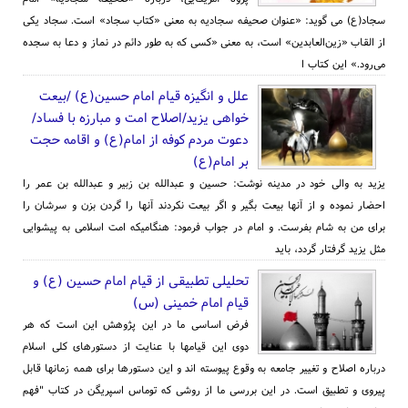
سجاد(ع) می گوید: «عنوان صحیفه سجادیه به معنی «کتاب سجاد» است. سجاد یکی
از القاب «زین‌العابدین» است، به معنی «کسی که به طور دائم در نماز و دعا به سجده
می‌رود.» این کتاب ا
علل و انگیزه قیام امام حسین(ع) /بیعت
خواهی یزید/اصلاح امت و مبارزه با فساد/
دعوت مردم کوفه از امام(ع) و اقامه حجت
بر امام(ع)
یزید به والی خود در مدینه نوشت: حسین و عبدالله بن زبیر و عبدالله بن عمر را
احضار نموده و از آنها بیعت بگیر و اگر بیعت نکردند آنها را گردن بزن و سرشان را
برای من به شام بفرست. و امام در جواب فرمود: هنگامیکه امت اسلامی به پیشوایی
مثل یزید گرفتار گردد، باید
تحلیلی تطبیقی از قیام امام حسین (ع) و
قیام امام خمینی (س)
فرض اساسی ما در این پژوهش این است که هر
دوی این قیامها با عنایت از دستورهای کلی اسلام
درباره اصلاح و تغییر جامعه به وقوع پیوسته اند و این دستورها برای همه زمانها قابل
پیروی و تطبیق است. در این بررسی ما از روشی که توماس اسپریگن در کتاب "فهم