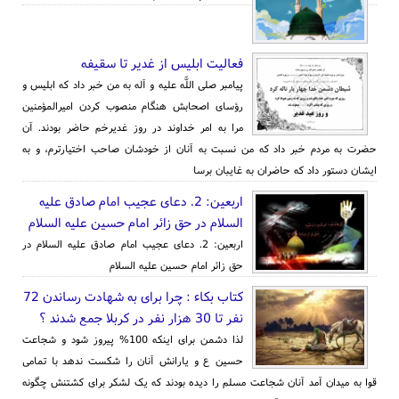
فعالیت ابلیس از غدیر تا سقیفه
پيامبر صلى اللَّه عليه و آله به من خبر داد كه ابليس و
رؤساى اصحابش هنگام منصوب كردن اميرالمؤمنين
مرا به امر خداوند در روز غديرخم حاضر بودند. آن
حضرت به مردم خبر داد كه من نسبت به آنان از خودشان صاحب اختيارترم، و به
ايشان دستور داد كه حاضران به غايبان برسا
اربعین: 2. دعای عجیب امام صادق علیه
السلام در حق زائر امام حسین علیه السلام
اربعین: 2. دعای عجیب امام صادق علیه السلام در
حق زائر امام حسین علیه السلام
کتاب بکاء : چرا برای به شهادت رساندن 72
نفر تا 30 هزار نفر در کربلا جمع شدند ؟
لذا دشمن برای اینکه 100% پیروز شود و شجاعت
حسین ع و یارانش آنان را شکست ندهد با تمامی
قوا به میدان آمد آنان شجاعت مسلم را دیده بودند که یک لشکر برای کشتنش چگونه