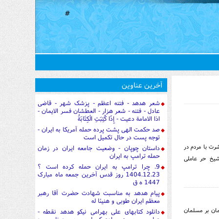
#
آخرین عناوین
شعر هدهد - فتنه اعظم - پزشک شهر - قاضی
عادل - فتنه - شعر هزار - العطشان فسر الایمان -
اذا الامامة دعیت - إِذَا كُتِبَتِ الْكِتَابَةُ
صد حکمت الهی پشت پرده حمله آمریکا به ایران -
توجه پست در حال تکمیل است
رت با مردم در
داستان چوپان - وضعیت جامعه ایران در زمان
حمله ترامپ به ایران
شیخ حر عاملی
9. چرا ترامپ به ایران حمله کرده است ؟
1404.12.23 روز قدس آخرین جمعه ماه مبارک
1447 ه ق
پیام هدهد به مناسبت شهادت حضرت آقا رهبر
معظم ایران طوبی و هنیئا له
ان بر مسلمان
دانلود کتابهای علی بهرامی نیکو هدهد نقطه -