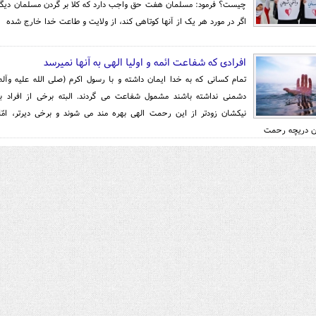
چیست؟ فرمود: مسلمان هفت حق واجب دارد که کلا بر گردن مسلمان دیگ
اگر در مورد هر یک از آنها کوتاهی کند، از ولایت و طاعت خدا خارج شده
افرادی که شفاعت ائمه و اولیا الهی به آنها نمیرسد
تمام كسانى كه به خدا ايمان داشته و با رسول اكرم (صلى الله عليه وآله
دشمنى نداشته باشند مشمول شفاعت مى گردند. البته برخى از افراد ب
نيكشان زودتر از اين رحمت الهى بهره مند مى شوند و برخى ديرتر، امّ
ين دريچه رحمت