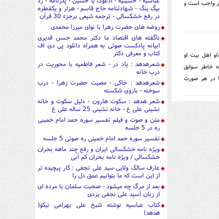
عباسیه - حسینیه - ادعوک یا حسین - پدرنامه - رد
ر واجب است و
بیگ بنگ - شهادتنامه حاج قاسم - هزار و یکقطره
در رفع خشکسالی - ترجمه شیعی برجزء 30 قرآن
روضه های حضرت زهرا با نوای میرزا محمدی
ناگفته های اقتصاد ما دکتر محمد حسن قدیری
ابیانه پادکست صوتی به همراه دانلود پی دی اف
کتاب و معرفی دکتر
)و اهل بيت او
شعرهدهد : یاد در - شعر فاطمیه با محوریت در
ه خاطر سوابق
درب خانه
ا در هر صورت
شعرهدهد : خاکی - مصیت حضرت زهرا - درب
سوخته - بازوی شکسته
شعر هدهد : سکوت هارون - دلیل سکوت و خانه
نشینی علی ع - خانه نشینی 25 ساله علی ع
متن و صوت و فیلم تفسیر سوره حمد امام خمینی
ره در 5 جلسه
تفسیر سوره حمد امام خمینی ره صوتی 5 جلسه
ویژه نامه خشکسالی ایران و رفع چند ماهه بحران
خشکسالی / ویژه نامه بحران کم آبی
عارف سالک ولایی سید علی نجفی : کار پیچیده تر
از این است که ما بتوانیم عمق دل را
بعد از مرگ چه میشود - صحبت سلمان با مرده ای
از زبان آسید علی نجفی یزدی
کتاب عباسیه نوشته شیخ علی بهرامی نیکو(
هدهد)