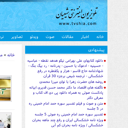
خانه
اخبار
مقالات
صوت
ویدئو
تصاویر
نرم
شما اینجا 
پیشنهادی
خانه
»
مق
دانلود کتابهای علی بهرامی نیکو هدهد نقطه - عباسیه
- حسینیه - ادعوک یا حسین - پدرنامه - رد بیگ بنگ -
شهادتنامه حاج قاسم - هزار و یکقطره در رفع
خشکسالی - ترجمه شیعی برجزء 30 قرآن
روضه های حضرت زهرا با نوای میرزا محمدی
ناگفته های اقتصاد ما دکتر محمد حسن قدیری ابیانه
پادکست صوتی به همراه دانلود پی دی اف کتاب و
معرفی دکتر
متن و صوت و فیلم تفسیر سوره حمد امام خمینی ره
در 5 جلسه
تفسیر سوره حمد امام خمینی ره صوتی 5 جلسه
ویژه نامه خشکسالی ایران و رفع چند ماهه بحران
خشکسالی / ویژه نامه بحران کم آبی