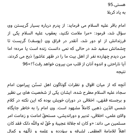
هستی.95
به یاد کربلا
امام باقر علیه السلام می فرماید: از پدرم درباره بسیار گریستن وی
سؤال شد، فرمود: «مرا ملامت نکنید، یعقوب علیه السلام یکی از
فرزندانش از او دور شد، آنقدر در فراق وی (یوسف) گریست تا
چشمانش سفید شد در حالی که نمی دانست زنده است یا مرده؛ اما
من دیدم چهارده نفر از اهل بیت ما را در ظهر عاشورا ذبح می کردند،
آیا ناراحتی و اندوه آنان از قلب من بیرون خواهد رفت؟!»96
نتیجه
آنچه که از میان اقوال و نظرات گوناگون اهل تسنّن پیرامون امام
سجاد علیه السلام مطرح شده، ایشان یکی از شخصیت های بی نظیر
و برجسته فقهی، اخلاقی در دوران خویش بوده که این نکته در کلام
شمس الدّین ذهبی کاملاً مشهود است. وی امام را به خاطر جایگاه
والای علمی، اخلاقی، تدبیر و دوراندیشی، مستحقّ امامت و زعامت امر
مسلمین می داند: «و کان له جلالة عجیبة و حُقّ له واللّه ذلک فقد کان
اهلاً للامامة العظمی لشرفه و سؤدده و علمه و تألّهه و کمال