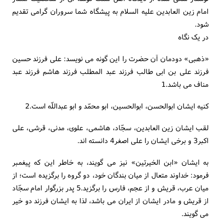
امام زین العابدین علیه السلام به پیشگاه شما سروران گرامی تقدیم
شود.
در یک نگاه
«ذهبی» دودمان آن حضرت را این گونه می نویسد: علی فرزند حسین
فرزند علی بن ابی طالب فرزند عبد المطلب فرزند هاشم فرزند عبد
مناف می باشد.1
کنیه ایشان ابوالحسن، ابوالحسین، ابو محمّد و ابو عبداللّه است.2
لقب ایشان زین العابدین، سجّاد، هاشمی، علوی، مدنی، قرشی، علی
اکبر3 و برخی ایشان را علی اصغر4 دانسته اند.
به ایشان «ابن الخیرتین» نیز می گویند، به خاطر این که پیغمبر
فرمود: خداوند متعال از میان بندگان خود، دو گروه را برگزیده است؛ از
میان عرب، قریش و از عجم، فارس را برگزید.5 پدر بزرگوار امام سجّاد
از قریش و مادر ایشان از ایران می باشد، لذا به ایشان فرزند دو خیر
می گویند.