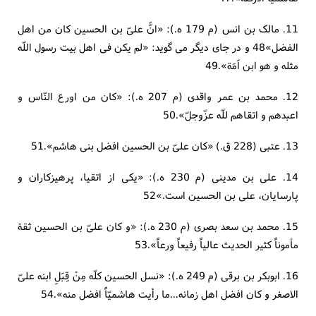
11. مالک بن انس (م 179 ه.): «انَّ علیّ بن الحسین کان من اهل
الفضل»48 و در جای دیگر می گوید: «لم یکن فی اهل بیت رسول اللّه
مثله و هو ابن اَمَة».49
12. محمد بن عمر واقدی (م 207 ه.): «کان من اورع النّاس و
اعبدهم و اتقاهم للّه عزّوجلّ».50
13. عتبی (228 ق.) «کان علیّ بن الحسین افضل بنی هاشم».51
14. علی بن مدینی (م 230 ه.): «یکی از اتقیا، پرهیزکاران و
پارسایان، علی بن الحسین است.»52
15. محمد بن سعد بصری (م 230 ه.): «و کان علیّ بن الحسین ثقة
مأموناً کثیر الحدیث عالیاً رفیعاً ورعاً».53
16. ابوبکر بن برقی (م 249 ه.): «نسل الحسین کلّه مِنْ قِبَلِ ابنه علیّ
الاصغر و کان افضل اهل زمانه...ما رأیت هاشمیّاً افضل منه».54