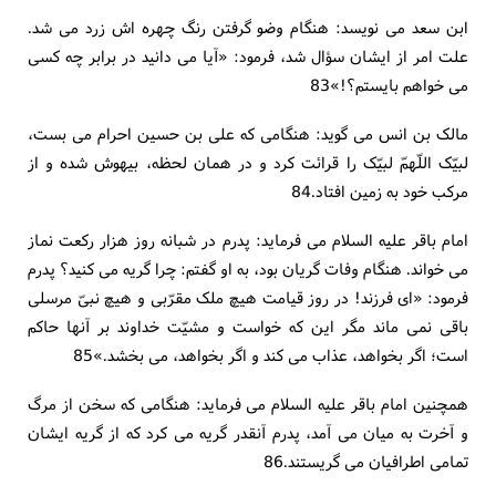
ابن سعد می نویسد: هنگام وضو گرفتن رنگ چهره اش زرد می شد.
علت امر از ایشان سؤال شد، فرمود: «آیا می دانید در برابر چه کسی
می خواهم بایستم؟!»83
مالک بن انس می گوید: هنگامی که علی بن حسین احرام می بست،
لبیّک اللّهمّ لبیّک را قرائت کرد و در همان لحظه، بیهوش شده و از
مرکب خود به زمین افتاد.84
امام باقر علیه السلام می فرماید: پدرم در شبانه روز هزار رکعت نماز
می خواند. هنگام وفات گریان بود، به او گفتم: چرا گریه می کنید؟ پدرم
فرمود: «ای فرزند! در روز قیامت هیچ ملک مقرّبی و هیچ نبیّ مرسلی
باقی نمی ماند مگر این که خواست و مشیّت خداوند بر آنها حاکم
است؛ اگر بخواهد، عذاب می کند و اگر بخواهد، می بخشد.»85
همچنین امام باقر علیه السلام می فرماید: هنگامی که سخن از مرگ
و آخرت به میان می آمد، پدرم آنقدر گریه می کرد که از گریه ایشان
تمامی اطرافیان می گریستند.86