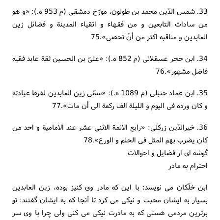
33. شمس الدّین محمد بن طولون، مورّخ دمشقی (م 953 ه.): «و هو
من سادات التابعین و من فقهاء و اتقیاء المدینة و فضائل زین
العابدین و مناقبه اکثر من أنْ تحصی».75
34. ابن حجر عسقلانی (م 852 ه.): «علیّ بن الحسین ثقة عابد فقیه
فاضل مشهور».76
35. ابن عماد حنبلی (م 1089 ه.): «سمّی زین العابدین لفرط عبادته
و کان ورده فی الیوم و اللیلة الف رکعة الی أن مات».77
36. خیرالدّین زرکلی: «رابع الائمة الاثنی عشر عند الامامیة و احد من
کان یضرب بهم المثل فی الحلم و الورع».78
گوشه ای از فضایل و احوالات
احترام به مادر
ابن خلّکان می نویسد: با این که مادر وی کنیز بوده، زین العابدین
بسیار به ایشان محبت و نیکی می کرد تا آنجا که به ایشان گفتند: تو
برترین مردمی هستی که به مادرت نیکی می کنی ولی چرا با وی سر