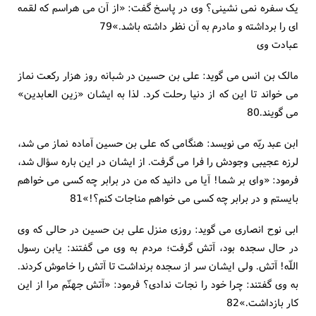
یک سفره نمی نشینی؟ وی در پاسخ گفت: «از آن می هراسم که لقمه
ای را برداشته و مادرم به آن نظر داشته باشد.»79
عبادت وی
مالک بن انس می گوید: علی بن حسین در شبانه روز هزار رکعت نماز
می خواند تا این که از دنیا رحلت کرد. لذا به ایشان «زین العابدین»
می گویند.80
ابن عبد ربّه می نویسد: هنگامی که علی بن حسین آماده نماز می شد،
لرزه عجیبی وجودش را فرا می گرفت. از ایشان در این باره سؤال شد،
فرمود: «وای بر شما! آیا می دانید که من در برابر چه کسی می خواهم
بایستم و در برابر چه کسی می خواهم مناجات کنم؟!»81
ابی نوح انصاری می گوید: روزی منزل علی بن حسین در حالی که وی
در حال سجده بود، آتش گرفت؛ مردم به وی می گفتند: یابن رسول
اللّه! آتش. ولی ایشان سر از سجده برنداشت تا آتش را خاموش کردند.
به وی گفتند: چرا خود را نجات ندادی؟ فرمود: «آتش جهنّم مرا از این
کار بازداشت.»82