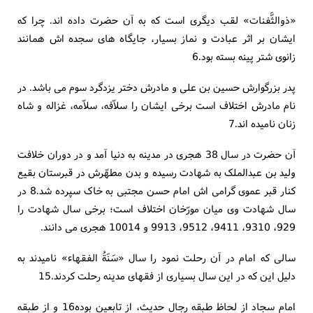
«ذوالثَّفنات» لقب دیگری است که به آن حضرت داده اند. چرا که
ایشان بر اثر عبادت و نماز بسیار، جایگاه های سجده اش همانند
زانوی شتر پینه بسته بود.6
پدر بزرگوارش حسین بن علی و مادرش دختر یزدگرد سوم می باشد. در
نام مادرش اختلاف است برخی ایشان را سلاّفه، سلاّمه، غزاله و شاه
زنان نامیده اند.7
آن حضرت در سال 38 هجری در مدینه به دنیا آمد و در دوران خلافت
ولید بن عبدالملک به شهادت رسیده و بدن مطهّرش در قبرستان بقیع
کنار قبر عموی گرامی اش امام حسن مجتبی به خاک سپرده شد.8 در
سال شهادت وی میان مورّخان اختلاف است؛ برخی سال شهادت را
929، 9310، 9411، 9512، 9913 و 10014 هجری می دانند.
سالی که امام در آن رحلت نمود را سال «سَنَةُ الفقهاء» نامیدند به
دلیل این که در این سال بسیاری از فقهای مدینه رحلت کردند.15
امام سجاد از لحاظ طبقه رجال حدیث، از تابعین بوده16 و از طبقه