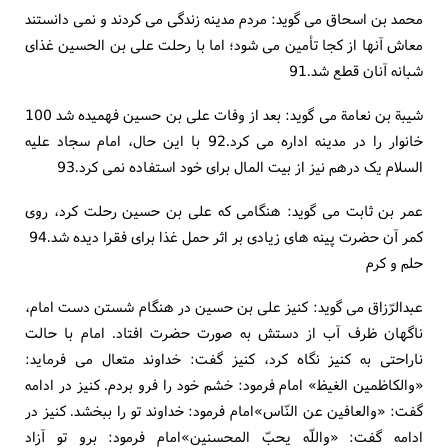
محمد بن اسحاق می گوید: مردم مدینه زندگی می کردند و نمی دانستند
معاش آنها از کجا تأمین می شود؛ اما با رحلت علی بن الحسین غذای
شبانه آنان قطع شد.91
شیبة بن نعامة می گوید: بعد از وفات علی بن حسین فهمیده شد 100
خانوار را در مدینه اداره می کرد.92 با این حال، امام سجاد علیه
السلام یک درهم نیز از بیت المال برای خود استفاده نمی کرد.93
عمر بن ثابت می گوید: هنگامی که علی بن حسین رحلت کرد، روی
کمر آن حضرت پینه های زیادی بر اثر حمل غذا برای فقرا دیده شد.94
حلم و کرم
عبدالرّزاق می گوید: کنیز علی بن حسین در هنگام شستن دست امام،
ناگهان ظرف آب از دستش به صورت حضرت افتاد. امام با حالت
ناراحتی به کنیز نگاه کرد، کنیز گفت: خداوند متعال می فرماید:
«والکاظمین الغیظ» امام فرمود: خشم خود را فرو بردم. کنیز در ادامه
گفت: «والعافین عن النّاس»امام فرمود: خداوند تو را ببخشد. کنیز در
ادامه گفت: «واللّه یحبّ المحسنین»امام فرمود: برو تو آزاد