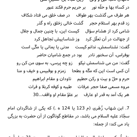
در کساء بها و حلّه نور بر حریم حرم فکند عبور
هر طرف می گذشت بهر طواف در صف خلق می فتاد شکاف
زد قدم بهر استلام حجر گشت خالی زخلق راه و گذر
شامی کرد از هشام سؤال کیست این، با چنین جمال و جلال
از جهالت در آن تعلّل کرد وز شناساییش تجاهل کرد
گفت: نشناسمش، ندانم کیست مدنی یا یمانی یا مکّی است
بوفراس، آن سخنور نادر بود در جمع شامیان حاضر
گفت: من می شناسمش نیکو زو چه پرسی، به سوی من کن رو
آن کس است این که مکّه و بطحا زمزم و بوقبیس و خیف و منا
حرم و حلّ و بیت و رکن حطیم ناودان و مقام ابراهیم
مروه مسعی صفا حجر عرفات طیبه و کوفه کربلا و فرات
هر یک آمد به قدر او عارف بر علوّ مقام او واقف...30
7. ابن شهاب زُهَری (م 123 یا 124 ه .) که یکی از شاگردان امام
سجّاد علیه السلام می باشد، در مقاطع گوناگون از آن حضرت به بزرگی
یاد می کند؛ از جمله: