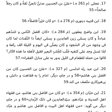
17. عجلی (م 261 ه.) «علیّ بن الحسین مدنیٌّ تابعیٌّ ثقةٌ و کان رجلاً
صالحاً».55
18. ابن قتیبه دینوری (م 276 ه.): «و کان خیّراً فاضلاً».56
19. ابن واضح یعقوبی (م 284 ه.): «کان افضل النّاس و اشدّهم
عبادةً و کان یسمّی زین العابدین و یسمّی ایضاً ذا الثّفنات لما کان
فی وجهه من اثر السّجود و کان یصلّی فی الیوم و اللیلة الف رکعة و
لمّا غسل وجد علی کتفیه جُلَب کجُلبِ البعیر فقیل لأهله ما هذه الآثار؟
قالوا من حمله للطعام فی اللیل یدور به علی منازل الفقراء».57
20. ابن عبد ربّه اندلسی (م 327 ه.): «علیّ بن الحسین کان من
افضل بنی هاشم»58 و در جای دیگر، امام را به فقاهت و دانش و
پرهیزکاری متّصف می کند.59
21. ابن حبّان (م 354 ه.): «و کان من افاضل بنی هاشم، من فقهاء
اهل المدینة و عبّادهم، سیّدالعابدین فی ذلک الزّمان»60 و در جای
دیگر می گوید: «من فقهاء اهل البیت و افاضل بنی هاشم و عبّاد