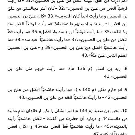
«لم اُدرِک من اهل البیت افضل من علیّ بن الحسین»،31 «ما رأیت
قرشیّاً افضل من علیّ بن الحسین.»،32 «کان اکثر مجالستی مع علیّ
بن الحسین و ما رأیت احداً کان افقه منه»،33 «کان علیّ بن الحسین
من افضل اهل بیته و احسنهم طاعة»،34 «مارأیت قرشیّاً افضل منه
ولا افقه»،35 «ما رأیت قرشیّاً اورع منه ولا افضل»،36 «ما رأیت قطّ
افضل من علیّ بن الحسین»،37 «ما رأیت هاشمیّاً اعبد منه»،38 «ما
رأیت هاشمیّاً افضل من علیّ بن الحسین»39 و «علیّ بن الحسین
اعظم الناس علیّ منّةً».40
8. زید بن اسلم (م 136 ه.): «ما رأیت فیهم مثل علیّ بن
الحسین».41
9. ابو حازم مدنی (م 140 ه.): «ما رأیت هاشمیّاً افضل من علیّ بن
الحسین»42 «ما رأیتُ هاشمیّاً افقه من علیّ بن الحسین».43
10. یحیی بن سعید (م 143 ه.) نیز ایشان را یکی از فقهای بنام مدینه
می دانست44 و درباره آن حضرت می گفت: «افضل هاشمیّاً رأیته
بالمدینه»،45 «ما رأیت هاشمیّاً قطّ افضل منه»46 و «کان افضل
هاشمیّاً ادرکته».47