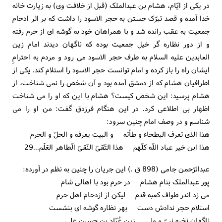
در یکی از ایّام، هشام بن عبدالملک (قبل از خلافت وی) به زیارت خانه
خدا آمده و قصد تبرّک جستن به حجر الاسود را داشت که بر اثر ادحام
جمعیت به عقب رانده شد و با همراهان خود به گوشه ای از حرم رفته
و از دور نظاره گر خیل جمعیت بوده که ناگهان دیدند امام زین
العابدین علیه السلام به طرف حجر الاسود می رود و مردم به احترامِ
ایشان راه را باز کرده و امام توانست حجر الاسود را استلام کند. یکی از
اطرافیان هشام که از دمشق آمده بود و آن شخص را نمی شناخت، از
هشام پرسید: این شخص کیست؟ هشام با این که او را می شناخت
اظهار بی اطلاعی کرد. در این هنگام فرزدق گفت: من او را می
شناسم و در وصف امام چنین سرود:
هذا الذی تعرف البطحاء و طأته و البیت یعرفه و الحلّ و الحرم
هذا ابن خیر عباد اللّه کلّهم هذا التّقیّ النّقیّ الّطاهر العَلَم...29
عبدالرّحمن جامی (898 ق .) این جریان را چنین به نظم در آورده:
پور عبدالملک بنام هشام در حرم بود با اهالی شام
می زد اندر طواف کعبه قدم لیکن از ازدحام اهل حرم
استلام حجر ندادش دست بهر نظاره گوشه ای بنشست
ناگهان نخبه نبیّ و ولی زین عُبّاد بن حسینِ علی