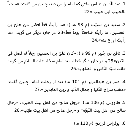
1. عبداللّه بن عباس وقتی که امام را می دید، چنین می گفت: «مرحباً
بالحبیب ابن حبیب.»22
2. سعید بن مسیّب (م 93 هـ.): «ما رأیتُ قطّ افضل من علیّ بن
الحسین، ما رأیتُه ضاحکاً یوماً قطّ»23 در جای دیگر می گوید: «ما
رأیتُ اورع منه».24
3. نافع بن جُبیر (م 99 ه.): «کان علیّ بن الحسین رجلاً له فضل فی
الدّین»25 و در جای دیگر خطاب به امام سجّاد علیه السلام می گوید:
«انت سیّد النّاس و افضلهم».26
4. عمر بن عبدالعزیز (م 101 ه.) بعد از رحلت امام، چنین گفت:
«ذهب سراج الدّنیا و جمال الدّنیا و زین العابدین».27
5. طاووس (م 106 ه..): «رجل صالح من اهل بیت الخیر»، «رجال
صالح من اهل بیت النّبوّة» و «رجل صالح من اهل بیت طیّب».28
6. ابوفراس فرزدق (م 110 ه.)