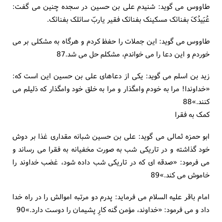
طاووس می گوید: شنیدم علی بن حسین در سجده چنین می گفت:
عُبَیدُکَ بفنائک مسکینک بفنائک فقیر یاربّ سائلک بفنائک.
طاووس می گوید: این جملات را حفظ کردم و هرگاه به مشکلی بر می
خوردم و این دعا را می خواندم، مشکلم حل می شد.87
زید بن اسلم می گوید: یکی از دعاهای علی بن حسین این است که:
«خداوندا! مرا به خودم وامگذار و مرا به خلق خود وامگذار که ذلیلم می
کنند.»88
کمک به فقرا
ابو حمزه ثمالی می گوید: علی بن حسین شبانه مقداری غذا بر دوش
خود گذاشته و در تاریکی شب به صورت مخفیانه به فقرا می رساند و
می فرمود: «صدقه ای که در تاریکی شب داده شود، غضب خداوند را
خاموش می کند.»89
امام باقر علیه السلام می فرماید: پدرم دو مرتبه اموالش را در راه خدا
داد و می فرمود: «خداوند، مؤمن گنه کارِ پشیمان را دوست دارد.»90