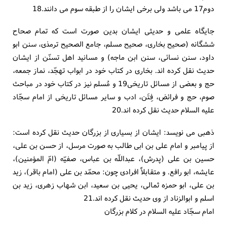
دوم17 می باشد ولی برخی ایشان را از طبقه سوم می دانند.18
جایگاه علمی و حدیثی ایشان بدین صورت است که تمام صحاح
ششگانه (صحیح بخاری، صحیح مسلم، جامع الصحیح ترمذی، سنن ابو
داود، سنن نسائی، سنن ابن ماجه) و مسانید اهل تسنّن از ایشان
حدیث نقل کرده اند. بخاری در کتاب خود در ابواب تهجّد، نماز جمعه،
حج و بعضی از مسائل تاریخی19 و مُسلم نیز در کتاب خود در مباحث
صوم، حج و فرائض، فِتَن، ادب و سایر مسائل تاریخی از امام سجّاد
علیه السلام حدیث نقل کرده اند.20
ذهبی می نویسد: ایشان از بسیاری از بزرگان حدیث نقل کرده است:
از پیامبر و امام علی بن ابی طالب به صورت مرسل، از حسن بن علی،
حسین بن علی (پدرش)، عبداللّه بن عباس، صفیّه (امّ المؤمنین)،
عایشه، ابو رافع. و متقابلاً افرادی چون: محمّد بن علی (امام باقر)، زید
بن علی، ابو حمزه ثمالی، یحیی بن سعید، ابن شهاب زهری، زید بن
اسلم و ابوالزناد از وی حدیث نقل کرده اند.21
امام سجّاد علیه السلام در کلام بزرگان