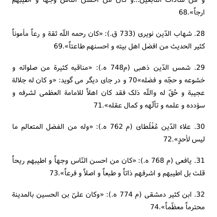
ارجاً».68
28. شهاب الدّین نویری (733 ق.): «کان رحمه اللّه ثقة و رعاً مأموناً
کثیر الحدیث من افضل اهل بیته و احسنهم طاعتاً».69
29. شمس الدّین ذهبی (م748 ه.): «مناقبه کثیرة من صلواته و
خشوعه و حجّه و فضله»70 و در جای دیگر می گوید: «و کان له جلالة
عجیبة و حُقّ له واللّه ذلک فقد کان اهلاً للامامة العظمی لشرفه و
سؤدده و علمه و تألّهه و کمال عقله».71
30. علاء الدّین مُغْلَطای (م 762 ه.): «وله من الفضل المتعالم ما
لیس لأحدٍ».72
31. یافعی (م 768 ه.): «کان من احسن النّاس وجهاً و اطیبهم ریحاً
قلت بل اطیبهم و اشرفهم ذاتاً و طبعاً و اصلاً و فرعاً».73
32. ابن کثیر دمشقی (م 774 ه.): «وکان علیّ بن الحسین بالمدینة
محترماً معظّماً».74