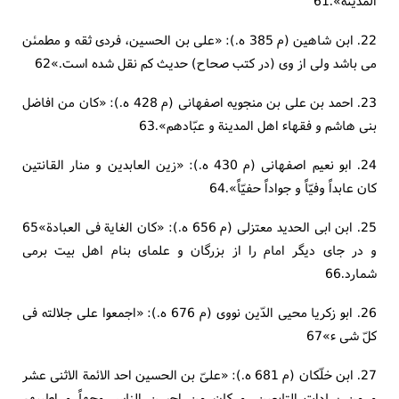
المدینة».61
22. ابن شاهین (م 385 ه.): «علی بن الحسین، فردی ثقه و مطمئن
می باشد ولی از وی (در کتب صحاح) حدیث کم نقل شده است.»62
23. احمد بن علی بن منجویه اصفهانی (م 428 ه.): «کان من افاضل
بنی هاشم و فقهاء اهل المدینة و عبّادهم».63
24. ابو نعیم اصفهانی (م 430 ه.): «زین العابدین و منار القانتین
کان عابداً وفیّاً و جواداً حفیّاً».64
25. ابن ابی الحدید معتزلی (م 656 ه.): «کان الغایة فی العبادة»65
و در جای دیگر امام را از بزرگان و علمای بنام اهل بیت برمی
شمارد.66
26. ابو زکریا محیی الدّین نووی (م 676 ه.): «اجمعوا علی جلالته فی
کلّ شی ء»67
27. ابن خلّکان (م 681 ه.): «علیّ بن الحسین احد الائمة الاثنی عشر
و من سادات التابعین...و کان من احسن الناس وجهاً و اطیبهم