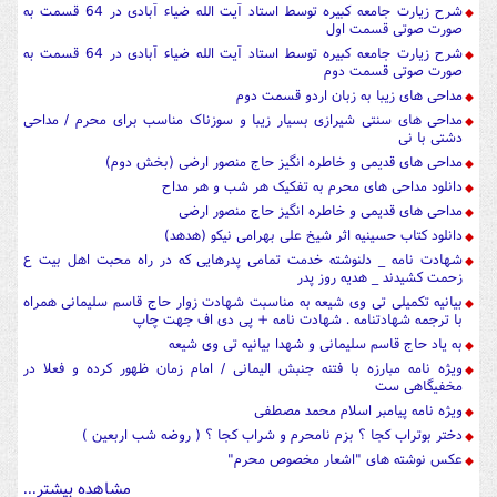
شرح زیارت جامعه کبیره توسط استاد آیت الله ضیاء آبادی در 64 قسمت به
صورت صوتی قسمت اول
شرح زیارت جامعه کبیره توسط استاد آیت الله ضیاء آبادی در 64 قسمت به
صورت صوتی قسمت دوم
مداحی های زیبا به زبان اردو قسمت دوم
مداحی های سنتی شیرازی بسیار زیبا و سوزناک مناسب برای محرم / مداحی
دشتی با نی
مداحی های قدیمی و خاطره انگیز حاج منصور ارضی (بخش دوم)
دانلود مداحی های محرم به تفکیک هر شب و هر مداح
مداحی های قدیمی و خاطره انگیز حاج منصور ارضی
دانلود کتاب حسینیه اثر شیخ علی بهرامی نیکو (هدهد)
شهادت نامه _ دلنوشته خدمت تمامی پدرهایی که در راه محبت اهل بیت ع
زحمت کشیدند _ هدیه روز پدر
بیانیه تکمیلی تی وی شیعه به مناسبت شهادت زوار حاج قاسم سلیمانی همراه
با ترجمه شهادتنامه . شهادت نامه + پی دی اف جهت چاپ
به یاد حاج قاسم سلیمانی و شهدا بیانیه تی وی شیعه
ویژه نامه مبارزه با فتنه جنبش الیمانی / امام زمان ظهور کرده و فعلا در
مخفیگاهی ست
ویژه نامه پیامبر اسلام محمد مصطفی
دختر بوتراب کجا ؟ بزم نامحرم و شراب کجا ؟ ( روضه شب اربعین )
عکس نوشته های "اشعار مخصوص محرم"
مشاهده بیشتر...