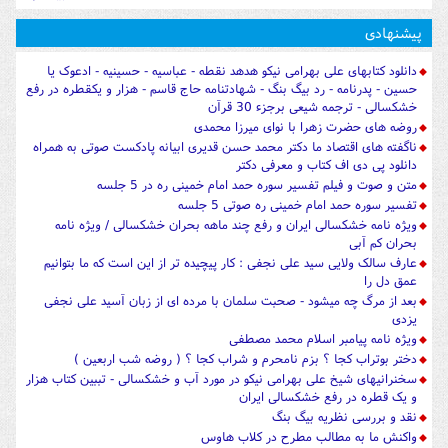
پیشنهادی
دانلود کتابهای علی بهرامی نیکو هدهد نقطه - عباسیه - حسینیه - ادعوک یا
حسین - پدرنامه - رد بیگ بنگ - شهادتنامه حاج قاسم - هزار و یکقطره در رفع
خشکسالی - ترجمه شیعی برجزء 30 قرآن
روضه های حضرت زهرا با نوای میرزا محمدی
ناگفته های اقتصاد ما دکتر محمد حسن قدیری ابیانه پادکست صوتی به همراه
دانلود پی دی اف کتاب و معرفی دکتر
متن و صوت و فیلم تفسیر سوره حمد امام خمینی ره در 5 جلسه
تفسیر سوره حمد امام خمینی ره صوتی 5 جلسه
ویژه نامه خشکسالی ایران و رفع چند ماهه بحران خشکسالی / ویژه نامه
بحران کم آبی
عارف سالک ولایی سید علی نجفی : کار پیچیده تر از این است که ما بتوانیم
عمق دل را
بعد از مرگ چه میشود - صحبت سلمان با مرده ای از زبان آسید علی نجفی
یزدی
ویژه نامه پیامبر اسلام محمد مصطفی
دختر بوتراب کجا ؟ بزم نامحرم و شراب کجا ؟ ( روضه شب اربعین )
سخنرانیهای شیخ علی بهرامی نیکو در مورد آب و خشکسالی - تببین کتاب هزار
و یک قطره در رفع خشکسالی ایران
نقد و بررسی نظریه بیگ بنگ
واکنش ما به مطالب مطرح در کلاب هاوس