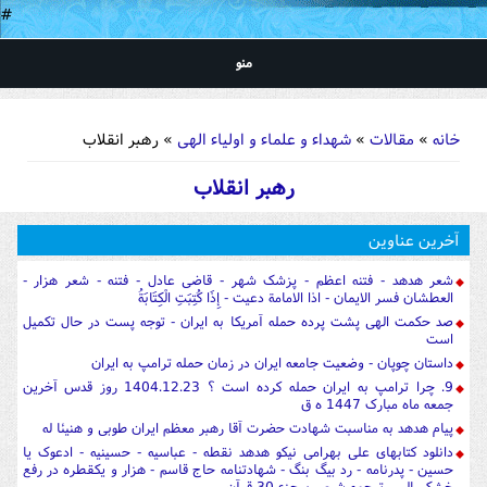
#
منو
شما اینجا هستید
خانه
»
مقالات
»
شهداء و علماء و اولیاء الهی
» رهبر انقلاب
رهبر انقلاب
آخرین عناوین
شعر هدهد - فتنه اعظم - پزشک شهر - قاضی عادل - فتنه - شعر هزار -
العطشان فسر الایمان - اذا الامامة دعیت - إِذَا كُتِبَتِ الْكِتَابَةُ
صد حکمت الهی پشت پرده حمله آمریکا به ایران - توجه پست در حال تکمیل
است
داستان چوپان - وضعیت جامعه ایران در زمان حمله ترامپ به ایران
9. چرا ترامپ به ایران حمله کرده است ؟ 1404.12.23 روز قدس آخرین
جمعه ماه مبارک 1447 ه ق
پیام هدهد به مناسبت شهادت حضرت آقا رهبر معظم ایران طوبی و هنیئا له
دانلود کتابهای علی بهرامی نیکو هدهد نقطه - عباسیه - حسینیه - ادعوک یا
حسین - پدرنامه - رد بیگ بنگ - شهادتنامه حاج قاسم - هزار و یکقطره در رفع
خشکسالی - ترجمه شیعی برجزء 30 قرآن