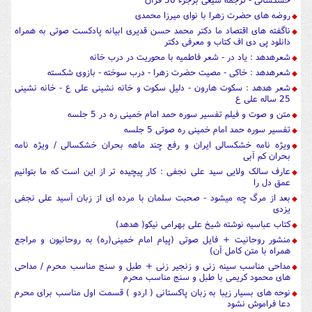
روضه های حضرت زهرا با نوای میرزا محمدی
ناگفته های اقتصاد ما دکتر محمد حسن قدیری ابیانه پادکست صوتی به همراه
دانلود پی دی اف کتاب و معرفی دکتر
شعرهدهد : یاد در - شعر فاطمیه با محوریت در درب خانه
شعرهدهد : خاکی - مصیت حضرت زهرا - درب سوخته - بازوی شکسته
شعر هدهد : سکوت هارون - دلیل سکوت و خانه نشینی علی ع - خانه نشینی
25 ساله علی ع
متن و صوت و فیلم تفسیر سوره حمد امام خمینی ره در 5 جلسه
تفسیر سوره حمد امام خمینی ره صوتی 5 جلسه
ویژه نامه خشکسالی ایران و رفع چند ماهه بحران خشکسالی / ویژه نامه
بحران کم آبی
عارف سالک ولایی سید علی نجفی : کار پیچیده تر از این است که ما بتوانیم
عمق دل را
بعد از مرگ چه میشود - صحبت سلمان با مرده ای از زبان آسید علی نجفی
یزدی
کتاب عباسیه نوشته شیخ علی بهرامی نیکو( هدهد)
منشور روحانیت + فایل صوتی (پیام امام خمینی(ره) به روحانیون و مراجع
همراه با متن کامل آن)
مداحی مناسب سینه زنی و زنجیر زنی + طبل و سنج مناسب محرم / مداحی
های محمود کریمی با طبل و سنج مناسب محرم
نوحه های بسیار زیبا به زبان پاکستانی ( اردو ) قسمت اول مناسب برای محرم
دعا فراموش نشود