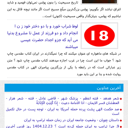
تاریخ مسیحیت را بدون پولس نمی‌‌توان فهمید و شاید
اغراق نباشد اگر بگوییم: پولس بزرگ‌ترین مبلّغ مسیح است اگر مانند نیچه قائل به این
نباشیم که پولس، بنیان‌گذار واقعی مسیحیت (کنونی) است...
لوط شراب خورد و با دو دختر خود ز ن ا
انجام داد و دو فرزند از عمل نا مشروع بدنیا
می آید که جزو اجداد حضرت عیسی
میباشند
در شبکه های ماهواره ای عنوان میکنند که چرا نمیگذارند در ایران کتاب مقدس چاپ
شود ؟ جواب ما این است چرا در غرب اجازه میدهند کتاب مقدس چاپ شود ؟ متن
زیر عباراتی است که در رابطه با یکی از بزرگترین پیامبران الهی در کتاب مقدس
روایت شده و بنا بر این باید مورد
آخرین عناوین
شعر هدهد - فتنه اعظم - پزشک شهر - قاضی عادل - فتنه - شعر هزار -
العطشان فسر الایمان - اذا الامامة دعیت - إِذَا كُتِبَتِ الْكِتَابَةُ
صد حکمت الهی پشت پرده حمله آمریکا به ایران - توجه پست در حال تکمیل
است
داستان چوپان - وضعیت جامعه ایران در زمان حمله ترامپ به ایران
9. چرا ترامپ به ایران حمله کرده است ؟ 1404.12.23 روز قدس آخرین