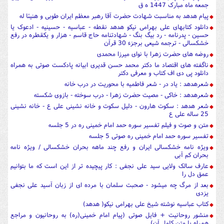
جمعه ماه مبارک 1447 ه ق
پیام هدهد به مناسبت شهادت حضرت آقا رهبر معظم ایران طوبی و هنیئا له
دانلود کتابهای علی بهرامی نیکو هدهد نقطه - عباسیه - حسینیه - ادعوک یا
حسین - پدرنامه - رد بیگ بنگ - شهادتنامه حاج قاسم - هزار و یکقطره در رفع
خشکسالی - ترجمه شیعی برجزء 30 قرآن
روضه های حضرت زهرا با نوای میرزا محمدی
ناگفته های اقتصاد ما دکتر محمد حسن قدیری ابیانه پادکست صوتی به همراه
دانلود پی دی اف کتاب و معرفی دکتر
شعرهدهد : یاد در - شعر فاطمیه با محوریت در درب خانه
شعرهدهد : خاکی - مصیت حضرت زهرا - درب سوخته - بازوی شکسته
شعر هدهد : سکوت هارون - دلیل سکوت و خانه نشینی علی ع - خانه نشینی
25 ساله علی ع
متن و صوت و فیلم تفسیر سوره حمد امام خمینی ره در 5 جلسه
تفسیر سوره حمد امام خمینی ره صوتی 5 جلسه
ویژه نامه خشکسالی ایران و رفع چند ماهه بحران خشکسالی / ویژه نامه
بحران کم آبی
عارف سالک ولایی سید علی نجفی : کار پیچیده تر از این است که ما بتوانیم
عمق دل را
بعد از مرگ چه میشود - صحبت سلمان با مرده ای از زبان آسید علی نجفی
یزدی
کتاب عباسیه نوشته شیخ علی بهرامی نیکو( هدهد)
منشور روحانیت + فایل صوتی (پیام امام خمینی(ره) به روحانیون و مراجع
همراه با متن کامل آن)