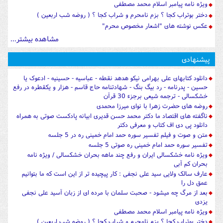
ویژه نامه پیامبر اسلام محمد مصطفی
دختر بوتراب کجا ؟ بزم نامحرم و شراب کجا ؟ ( روضه شب اربعین )
عکس نوشته های "اشعار مخصوص محرم"
مشاهده بیشتر...
پیشنهادی
دانلود کتابهای علی بهرامی نیکو هدهد نقطه - عباسیه - حسینیه - ادعوک یا
حسین - پدرنامه - رد بیگ بنگ - شهادتنامه حاج قاسم - هزار و یکقطره در رفع
خشکسالی - ترجمه شیعی برجزء 30 قرآن
روضه های حضرت زهرا با نوای میرزا محمدی
ناگفته های اقتصاد ما دکتر محمد حسن قدیری ابیانه پادکست صوتی به همراه
دانلود پی دی اف کتاب و معرفی دکتر
متن و صوت و فیلم تفسیر سوره حمد امام خمینی ره در 5 جلسه
تفسیر سوره حمد امام خمینی ره صوتی 5 جلسه
ویژه نامه خشکسالی ایران و رفع چند ماهه بحران خشکسالی / ویژه نامه
بحران کم آبی
عارف سالک ولایی سید علی نجفی : کار پیچیده تر از این است که ما بتوانیم
عمق دل را
بعد از مرگ چه میشود - صحبت سلمان با مرده ای از زبان آسید علی نجفی
یزدی
ویژه نامه پیامبر اسلام محمد مصطفی
دختر بوتراب کجا ؟ بزم نامحرم و شراب کجا ؟ ( روضه شب اربعین )