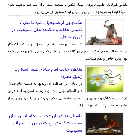
نظامی غیرقابل اطمینان بودن، پیما‌ن‌شكنی و سلطه است. برای شناخت ماهیت نظام
آمریكا ابتدا به تاریخچه تاسیس و سپس ابعاد ماهوی آن می‌پردازیم.
عکسهایی از مسیحیان شبه داعش /
تفتیش عقاید و شکنجه های مسیحیت در
قرون وسطی
شکنجه­ های بسیار فجیع که بویژه در مستعمرات بکار
می بسته اند. صدور حکم اعدام برای گالیله به این دلیل که زمین را کروی معرفی کرده
بود زبانزد خاص و عام می­باشد.
مناظره جالب امام صادق علیه السلام با
زندیق مصری
در پايان اين مناظره آن زنديق به دست امام صادق
عليه‏السلام مؤمن شد. آن تازه مسلمان به امام عرض
کرد: مرا به شاگردي خود بپذير. امام به هشام بن حکم فرمود: او را با خود ببر و به او
تعليم ده. هشام او را تعليم داد. [1] .
داستان نفوذی ای عجیب و خانمانسوز برای
مسیحیت / نقش سِنت پولس در انحراف
مسیحیت