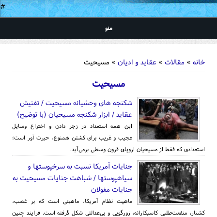
#
منو
شما اینجا هستید
خانه
»
مقالات
»
عقاید و ادیان
» مسیحیت
مسیحیت
شکنجه های وحشیانه مسیحیت / تفتیش
عقاید / ابزار شکنجه مسیحیان (با توضیح)
این همه استعداد در زجر دادن و اختراع وسایل
عجیب و غریب برای کشتن همنوع، حیرت آور است؛
استعدادی که فقط از مسیحیان اروپای قرون وسطی برمی‌آید.
جنایات آمریکا نسبت به سرخپوستها و
سیاهپوستها / شباهت جنایات مسیحیت به
جنایات مغولان
ماهیت نظام آمریكا، ماهیتی است كه بر غصب،
كشتار، منفعت‌طلبی كاسبكارانه، زورگویی و بی‌عدالتی شكل گرفته است. فرآیند چنین