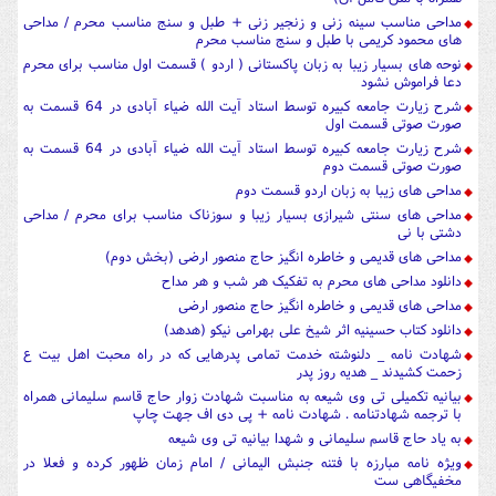
مداحی مناسب سینه زنی و زنجیر زنی + طبل و سنج مناسب محرم / مداحی
های محمود کریمی با طبل و سنج مناسب محرم
نوحه های بسیار زیبا به زبان پاکستانی ( اردو ) قسمت اول مناسب برای محرم
دعا فراموش نشود
شرح زیارت جامعه کبیره توسط استاد آیت الله ضیاء آبادی در 64 قسمت به
صورت صوتی قسمت اول
شرح زیارت جامعه کبیره توسط استاد آیت الله ضیاء آبادی در 64 قسمت به
صورت صوتی قسمت دوم
مداحی های زیبا به زبان اردو قسمت دوم
مداحی های سنتی شیرازی بسیار زیبا و سوزناک مناسب برای محرم / مداحی
دشتی با نی
مداحی های قدیمی و خاطره انگیز حاج منصور ارضی (بخش دوم)
دانلود مداحی های محرم به تفکیک هر شب و هر مداح
مداحی های قدیمی و خاطره انگیز حاج منصور ارضی
دانلود کتاب حسینیه اثر شیخ علی بهرامی نیکو (هدهد)
شهادت نامه _ دلنوشته خدمت تمامی پدرهایی که در راه محبت اهل بیت ع
زحمت کشیدند _ هدیه روز پدر
بیانیه تکمیلی تی وی شیعه به مناسبت شهادت زوار حاج قاسم سلیمانی همراه
با ترجمه شهادتنامه . شهادت نامه + پی دی اف جهت چاپ
به یاد حاج قاسم سلیمانی و شهدا بیانیه تی وی شیعه
ویژه نامه مبارزه با فتنه جنبش الیمانی / امام زمان ظهور کرده و فعلا در
مخفیگاهی ست